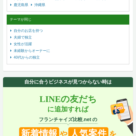
鹿児島県
沖縄県
テーマが同じ
自分のお店を持つ
夫婦で独立
女性が活躍
未経験からオーナーに
40代からの独立
自分に合うビジネスが見つからない時は
LINEの友だち
に追加すれば
フランチャイズ比較.net の
新着情報
人気案件
や
を