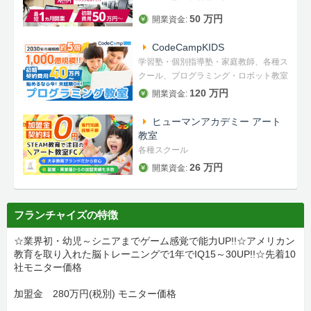
50 万円
開業資金:
CodeCampKIDS
学習塾・個別指導塾・家庭教師、各種ス
クール、プログラミング・ロボット教室
120 万円
開業資金:
ヒューマンアカデミー アート
教室
各種スクール
26 万円
開業資金:
フランチャイズの特徴
☆業界初・幼児～シニアまでゲーム感覚で能力UP!!☆アメリカン
教育を取り入れた脳トレーニングで1年でIQ15～30UP!!☆先着10
社モニター価格
加盟金 280万円(税別) モニター価格