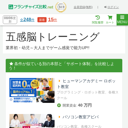
会員登録(無料)
|
ログイン
08/06
更
15
248
全
件
件
新着
新
MENU
閲覧履歴
カート
五感脳トレーニング
業界初・幼児～大人までゲーム感覚で能力UP!!
条件が似ている別の本部と「サポート体制」を比較しよ
う！
ヒューマンアカデミー ロボッ
ト教室
プログラミング・ロボット教室、各種ス
クール
40 万円
開業資金:
パソコン教室アビバ
パソコン教室、各種スクール