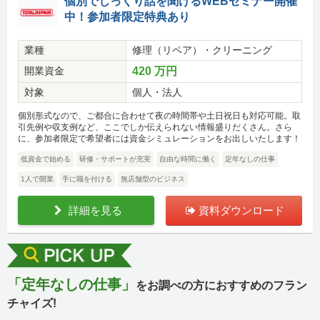
個別でじっくり話を聞けるWEBセミナー開催
中！参加者限定特典あり
業種
修理（リペア）・クリーニング
開業資金
420 万円
対象
個人・法人
個別形式なので、ご都合に合わせて夜の時間帯や土日祝日も対応可能。取
引先例や収支例など、ここでしか伝えられない情報盛りだくさん。さら
に、参加者限定で希望者には資金シミュレーションをお出しいたします！
低資金で始める
研修・サポートが充実
自由な時間に働く
定年なしの仕事
1人で開業
手に職を付ける
無店舗型のビジネス
詳細を見る
資料ダウンロード
「定年なしの仕事」
をお調べの方におすすめのフラン
チャイズ!