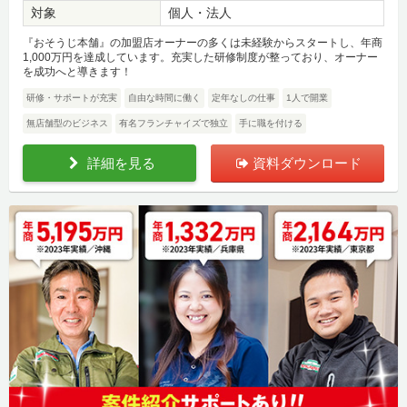
対象
個人・法人
『おそうじ本舗』の加盟店オーナーの多くは未経験からスタートし、年商
1,000万円を達成しています。充実した研修制度が整っており、オーナー
を成功へと導きます！
研修・サポートが充実
自由な時間に働く
定年なしの仕事
1人で開業
無店舗型のビジネス
有名フランチャイズで独立
手に職を付ける
詳細を見る
資料ダウンロード