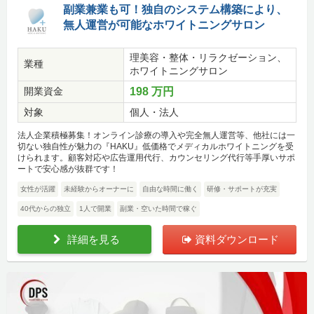
副業兼業も可！独自のシステム構築により、
無人運営が可能なホワイトニングサロン
理美容・整体・リラクゼーション、
業種
ホワイトニングサロン
開業資金
198 万円
対象
個人・法人
法人企業積極募集！オンライン診療の導入や完全無人運営等、他社には一
切ない独自性が魅力の『HAKU』低価格でメディカルホワイトニングを受
けられます。顧客対応や広告運用代行、カウンセリング代行等手厚いサポ
ートで安心感が抜群です！
女性が活躍
未経験からオーナーに
自由な時間に働く
研修・サポートが充実
40代からの独立
1人で開業
副業・空いた時間で稼ぐ
詳細を見る
資料ダウンロード