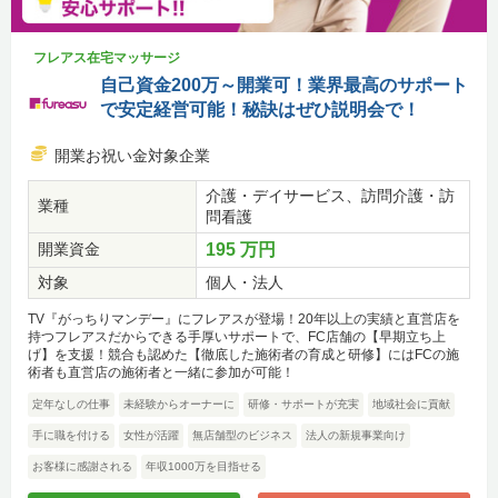
フレアス在宅マッサージ
自己資金200万～開業可！業界最高のサポート
で安定経営可能！秘訣はぜひ説明会で！
開業お祝い金対象企業
介護・デイサービス、訪問介護・訪
業種
問看護
開業資金
195 万円
対象
個人・法人
TV『がっちりマンデー』にフレアスが登場！20年以上の実績と直営店を
持つフレアスだからできる手厚いサポートで、FC店舗の【早期立ち上
げ】を支援！競合も認めた【徹底した施術者の育成と研修】にはFCの施
術者も直営店の施術者と一緒に参加が可能！
定年なしの仕事
未経験からオーナーに
研修・サポートが充実
地域社会に貢献
手に職を付ける
女性が活躍
無店舗型のビジネス
法人の新規事業向け
お客様に感謝される
年収1000万を目指せる