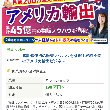
輸出マスター
累計45億円の販売ノウハウを凝縮！経験不要
のアメリカ輸出ビジネス
開業お祝い金対象企業
業種
ネットショップ
開業資金
198 万円〜
対象
個人・法人
『輸出マスター』は、創業11年・導入者数2,000名以上・継続率95％の実
績を誇る輸出物販フランチャイズです。50名以上の専門チームがあり初参