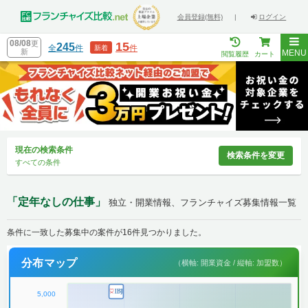
会員登録(無料)
|
ログイン
08/08
更
15
245
全
件
件
新着
新
MENU
閲覧履歴
カート
現在の検索条件
検索条件を変更
すべての条件
「定年なしの仕事」
独立・開業情報、フランチャイズ募集情報一覧
条件に一致した募集中の案件が16件見つかりました。
分布マップ
（横軸: 開業資金 / 縦軸: 加盟数）
5,000