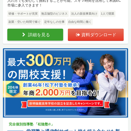
入の方でも安心して挑戦することが可能。スキマ時間を活用して米国EC
市場に参入できます！
研修・サポートが充実
無店舗型のビジネス
法人の新規事業向け
1人で開業
副業・空いた時間で稼ぐ
定年なしの仕事
自由な時間に働く
詳細を見る
資料ダウンロード
完全個別指導塾 「松陰塾®」