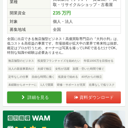
業種
取・リサイクルショップ・古着屋
開業資金
235 万円
対象
個人・法人
募集地域
全国
全国に出店できる無店舗型ビジネス！高価買取専門店の『大判小判』は、
低コスト＆高収益の事業です。市場規模が拡大中の業界で将来性は抜群。
鑑定はプロが行うため、オーナーは写真を撮ってLINEで送るだけでOK。
特別な知識や経験は必要ありません。
無店舗型のビジネス
投資型フランチャイズを始めたい
年収1000万を目指せる
法人の新規事業向け
夫婦で独立
女性が活躍
副業・空いた時間で稼ぐ
定年なしの仕事
自由な時間に働く
低資金で始める
40代からの独立
未経験からオーナーに
1人で開業
研修・サポートが充実
在庫なしで低リスク
詳細を見る
資料ダウンロード