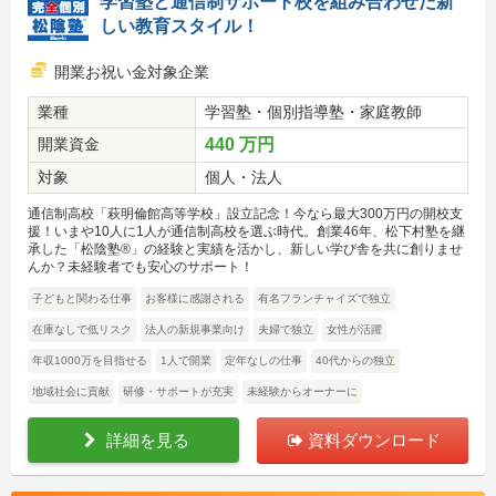
学習塾と通信制サポート校を組み合わせた新
しい教育スタイル！
開業お祝い金対象企業
業種
学習塾・個別指導塾・家庭教師
開業資金
440 万円
対象
個人・法人
通信制高校「萩明倫館高等学校」設立記念！今なら最大300万円の開校支
援！いまや10人に1人が通信制高校を選ぶ時代。創業46年、松下村塾を継
承した「松陰塾®」の経験と実績を活かし、新しい学び舎を共に創りませ
んか？未経験者でも安心のサポート！
子どもと関わる仕事
お客様に感謝される
有名フランチャイズで独立
在庫なしで低リスク
法人の新規事業向け
夫婦で独立
女性が活躍
年収1000万を目指せる
1人で開業
定年なしの仕事
40代からの独立
地域社会に貢献
研修・サポートが充実
未経験からオーナーに
詳細を見る
資料ダウンロード