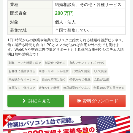
業種
結婚相談所、その他・各種サービス
開業資金
200 万円
対象
個人・法人
募集地域
全国で募集してい...
1日1時間からの副業や兼業で低リスクに始められる結婚相談所ビジネス。
働く場所も時間も自由！PCとスマホがあれば自宅や外出先でも働けま
す。WebCMや交通広告で集客サポートも！具体的な事例やシステムの説
明は無料説明会で！
副業・空いた時間で稼ぐ
低資金で始める
有名フランチャイズで独立
お客様に感謝される
研修・サポートが充実
代理店で開業
1人で開業
未経験からオーナーに
自由な時間に働く
40代からの独立
女性が活躍
在庫なしで低リスク
定年なしの仕事
無店舗型のビジネス
年収1000万を目指せる
詳細を見る
資料ダウンロード
新着