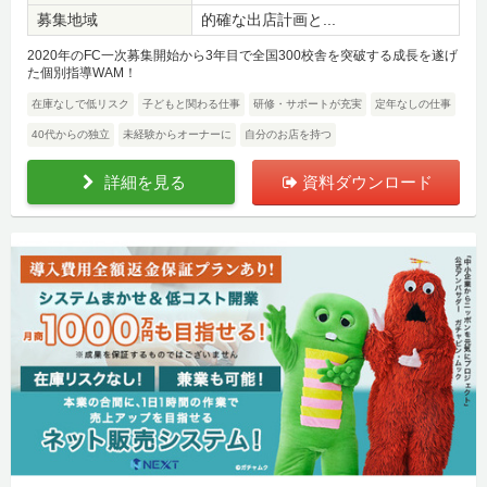
募集地域
的確な出店計画と...
2020年のFC一次募集開始から3年目で全国300校舎を突破する成長を遂げ
た個別指導WAM！
在庫なしで低リスク
子どもと関わる仕事
研修・サポートが充実
定年なしの仕事
40代からの独立
未経験からオーナーに
自分のお店を持つ
詳細を見る
資料ダウンロード