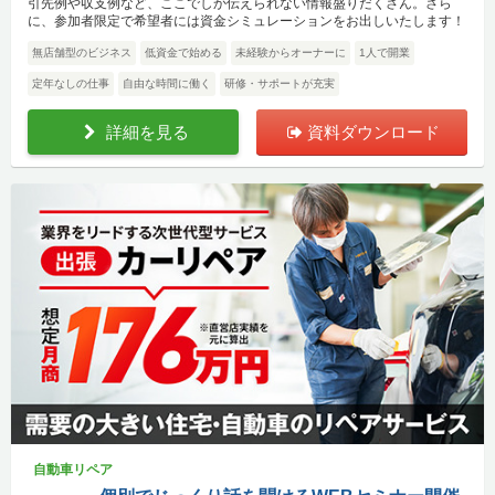
引先例や収支例など、ここでしか伝えられない情報盛りだくさん。さら
に、参加者限定で希望者には資金シミュレーションをお出しいたします！
無店舗型のビジネス
低資金で始める
未経験からオーナーに
1人で開業
定年なしの仕事
自由な時間に働く
研修・サポートが充実
詳細を見る
資料ダウンロード
自動車リペア