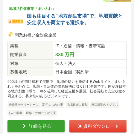
地域活性化事業「まいぷれ」
国も注目する“地方創生市場”で、地域貢献と
安定収入を両立する選択を。
開業お祝い金対象企業
業種
IT・通信・情報・携帯電話
開業資金
330 万円
対象
個人・法人
募集地域
日本全国（契約済...
900以上の市区町村で展開中！地域の魅力を発信するWebサイト「まいぷ
れ」を起点に、店舗・自治体の課題解決に取り組む事業です。国が注目す
る地方創生市場で、AIを活用した経営支援を展開。社会貢献と安定収益を
両立する、将来性のあるビジネスです。
未経験からオーナーに
定年なしの仕事
地域社会に貢献
無店舗型のビジネス
1人で開業
研修・サポートが充実
詳細を見る
資料ダウンロード