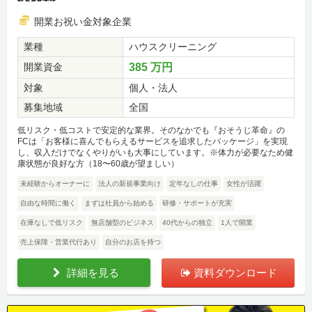
開業お祝い金対象企業
業種
ハウスクリーニング
開業資金
385 万円
対象
個人・法人
募集地域
全国
低リスク・低コストで安定的な業界。そのなかでも『おそうじ革命』の
FCは「お客様に喜んでもらえるサービスを追求したパッケージ」を実現
し、収入だけでなくやりがいも大事にしています。※体力が必要なため健
康状態が良好な方（18〜60歳が望ましい）
未経験からオーナーに
法人の新規事業向け
定年なしの仕事
女性が活躍
自由な時間に働く
まずは社員から始める
研修・サポートが充実
在庫なしで低リスク
無店舗型のビジネス
40代からの独立
1人で開業
売上保障・営業代行あり
自分のお店を持つ
詳細を見る
資料ダウンロード