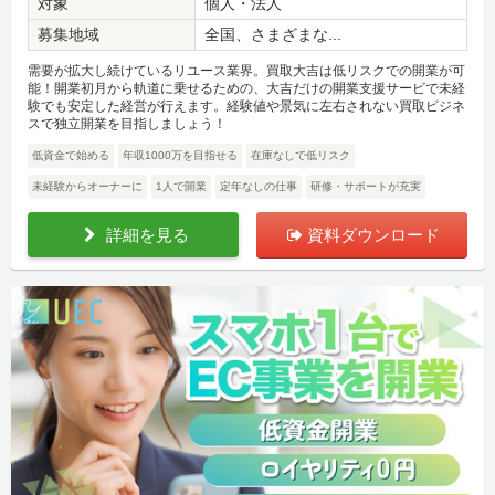
対象
個人・法人
募集地域
全国、さまざまな...
需要が拡大し続けているリユース業界。買取大吉は低リスクでの開業が可
能！開業初月から軌道に乗せるための、大吉だけの開業支援サービで未経
験でも安定した経営が行えます。経験値や景気に左右されない買取ビジネ
スで独立開業を目指しましょう！
低資金で始める
年収1000万を目指せる
在庫なしで低リスク
未経験からオーナーに
1人で開業
定年なしの仕事
研修・サポートが充実
詳細を見る
資料ダウンロード