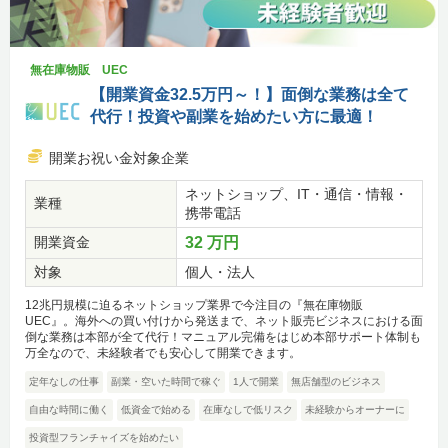
無在庫物販 UEC
【開業資金32.5万円～！】面倒な業務は全て
代行！投資や副業を始めたい方に最適！
開業お祝い金対象企業
ネットショップ、IT・通信・情報・
業種
携帯電話
開業資金
32 万円
対象
個人・法人
12兆円規模に迫るネットショップ業界で今注目の『無在庫物販
UEC』。海外への買い付けから発送まで、ネット販売ビジネスにおける面
倒な業務は本部が全て代行！マニュアル完備をはじめ本部サポート体制も
万全なので、未経験者でも安心して開業できます。
定年なしの仕事
副業・空いた時間で稼ぐ
1人で開業
無店舗型のビジネス
自由な時間に働く
低資金で始める
在庫なしで低リスク
未経験からオーナーに
投資型フランチャイズを始めたい