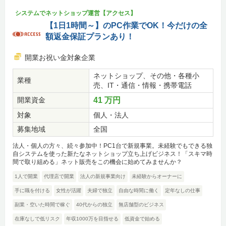
システムでネットショップ運営【アクセス】
【1日1時間～】のPC作業でOK！今だけの全
額返金保証プランあり！
開業お祝い金対象企業
ネットショップ、その他・各種小
業種
売、IT・通信・情報・携帯電話
開業資金
41 万円
対象
個人・法人
募集地域
全国
法人・個人の方々、続々参加中！PC1台で新規事業。未経験でもできる独
自システムを使った新たなネットショップ立ち上げビジネス！「スキマ時
間で取り組める」ネット販売をこの機会に始めてみませんか？
1人で開業
代理店で開業
法人の新規事業向け
未経験からオーナーに
手に職を付ける
女性が活躍
夫婦で独立
自由な時間に働く
定年なしの仕事
副業・空いた時間で稼ぐ
40代からの独立
無店舗型のビジネス
在庫なしで低リスク
年収1000万を目指せる
低資金で始める