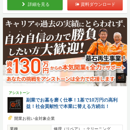
詳細を見る
資料ダウンロード
アシストーン
副業でお墓を磨く仕事！1基で10万円の高利
益！社会貢献性で本業に替える方続出！
開業お祝い金対象企業
業種
修理（リペア）・クリーニング