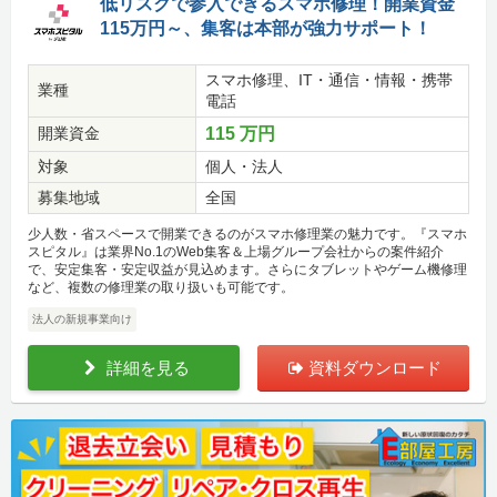
低リスクで参入できるスマホ修理！開業資金
115万円～、集客は本部が強力サポート！
スマホ修理、IT・通信・情報・携帯
業種
電話
開業資金
115 万円
対象
個人・法人
募集地域
全国
少人数・省スペースで開業できるのがスマホ修理業の魅力です。『スマホ
スピタル』は業界No.1のWeb集客＆上場グループ会社からの案件紹介
で、安定集客・安定収益が見込めます。さらにタブレットやゲーム機修理
など、複数の修理業の取り扱いも可能です。
法人の新規事業向け
詳細を見る
資料ダウンロード