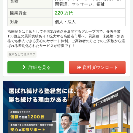
業種
問看護、マッサージ、福祉
開業資金
220 万円
対象
個人・法人
治療院をはじめとして全国359拠点を展開するグループ内で、介護事業
150拠点の展開実績あり！拡大する高齢者市場へ、異業種・未経験・無資
格でも参入できる安心のサポート体制。ご高齢者の方とそのご家族から選
ばれる差別化されたサービスが特徴です！
在庫なしで低リスク
詳細を見る
資料ダウンロード