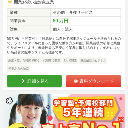
開業お祝い金対象企業
業種
その他・各種サービス
開業資金
50 万円
対象
個人・法人
50万円から開業可！『軽急便』は自分で稼働スケジュールを決められるの
で、ライフスタイルに合った柔軟な働き方が可能。開業前後の研修と業務
中サポートにより、未経験者も不安なく業務に取り組めます。他社にはな
い高品質の配車システムも強みです。
副業・空いた時間で稼ぐ
代理店で開業
1人で開業
無店舗型のビジネス
40代からの独立
詳細を見る
資料ダウンロード