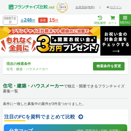
会員登録(無料)
|
ログイン
08/07
更
15
248
全
件
件
新着
新
MENU
閲覧履歴
カート
現在の検索条件
検索条件を変更
住宅・建築・ハウスメーカー
住宅・建築・ハウスメーカー
で独立・開業できるフランチャイズ
募集一覧
条件に一致した募集中の案件が3件見つかりました。
注目のFC
を資料でまとめて比較
分布マップ
（横軸: 開業資金 / 縦軸: 加盟数）