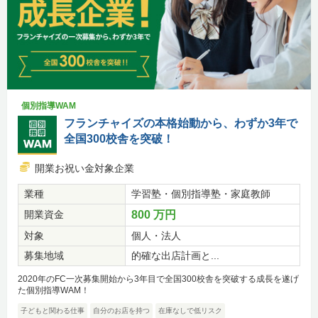
個別指導WAM
フランチャイズの本格始動から、わずか3年で
全国300校舎を突破！
開業お祝い金対象企業
業種
学習塾・個別指導塾・家庭教師
開業資金
800 万円
対象
個人・法人
募集地域
的確な出店計画と...
2020年のFC一次募集開始から3年目で全国300校舎を突破する成長を遂げ
た個別指導WAM！
子どもと関わる仕事
自分のお店を持つ
在庫なしで低リスク