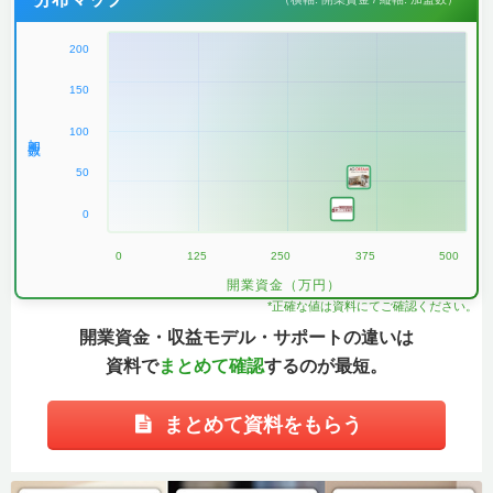
200
150
100
加盟数
50
0
0
125
250
375
500
開業資金（万円）
*正確な値は資料にてご確認ください。
開業資金・収益モデル・サポートの違いは
資料で
まとめて確認
するのが最短。
まとめて資料をもらう