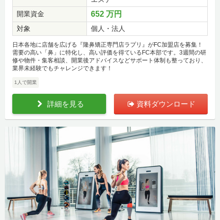
開業資金
652 万円
対象
個人・法人
日本各地に店舗を広げる『隆鼻矯正専門店ラプリ』がFC加盟店を募集！
需要の高い「鼻」に特化し、高い評価を得ているFC本部です。3週間の研
修や物件・集客相談、開業後アドバイスなどサポート体制も整っており、
業界未経験でもチャレンジできます！
1人で開業
詳細を見る
資料ダウンロード