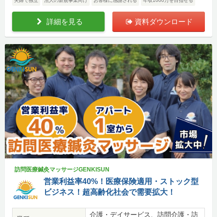
夫婦で独立
法人の新規事業向け
お客様に感謝される
年収1000万を目指せる
詳細を見る
資料ダウンロード
訪問医療鍼灸マッサージGENKISUN
営業利益率40%！医療保険適用・ストック型
ビジネス！超高齢化社会で需要拡大！
介護・デイサービス、訪問介護・訪