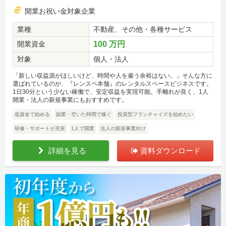
開業お祝い金対象企業
業種
不動産、その他・各種サービス
開業資金
100 万円
対象
個人・法人
「新しい収益源がほしいけど、時間や人を雇う余裕はない。」そんな方に
選ばれているのが、『レンスペ本舗』のレンタルスペースビジネスです。
1日30分という少ない稼働で、安定収益を実現可能。手離れが良く、1人
開業・法人の新規事業にもおすすめです。
低資金で始める
副業・空いた時間で稼ぐ
投資型フランチャイズを始めたい
研修・サポートが充実
1人で開業
法人の新規事業向け
詳細を見る
資料ダウンロード