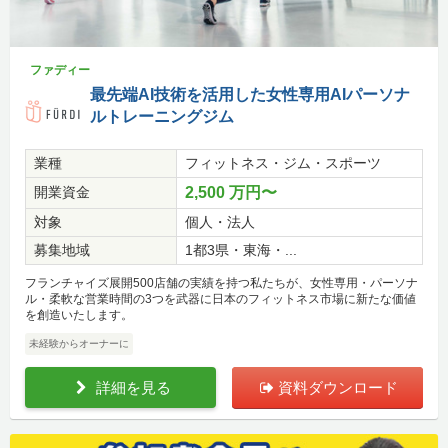
ファディー
最先端AI技術を活用した女性専用AIパーソナ
ルトレーニングジム
業種
フィットネス・ジム・スポーツ
開業資金
2,500 万円〜
対象
個人・法人
募集地域
1都3県・東海・...
フランチャイズ展開500店舗の実績を持つ私たちが、女性専用・パーソナ
ル・柔軟な営業時間の3つを武器に日本のフィットネス市場に新たな価値
を創造いたします。
未経験からオーナーに
詳細を見る
資料ダウンロード