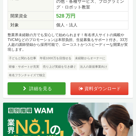
の他・各種サービス、プログラミン
グ・ロボット教室
開業資金
528 万円
対象
個人・法人
塾業界未経験の方でも安心して始められます！有名求人サイトの掲載や
TVCMなどのプロモーションは本部負担、生徒募集もサポート付き。33万
人超の講師登録から採用可能で、ローコストかつスピーディーな開業が実
現します。
子どもと関わる仕事
年収1000万を目指せる
未経験からオーナーに
研修・サポートが充実
売り上げ実績を引き継ぐ
法人の新規事業向け
有名フランチャイズで独立
詳細を見る
資料ダウンロード