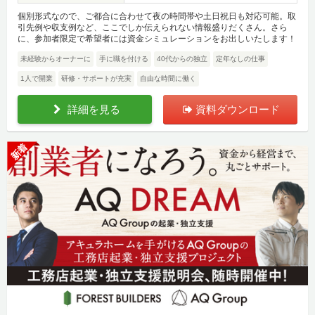
個別形式なので、ご都合に合わせて夜の時間帯や土日祝日も対応可能。取
引先例や収支例など、ここでしか伝えられない情報盛りだくさん。さら
に、参加者限定で希望者には資金シミュレーションをお出しいたします！
未経験からオーナーに
手に職を付ける
40代からの独立
定年なしの仕事
1人で開業
研修・サポートが充実
自由な時間に働く
詳細を見る
資料ダウンロード
新着