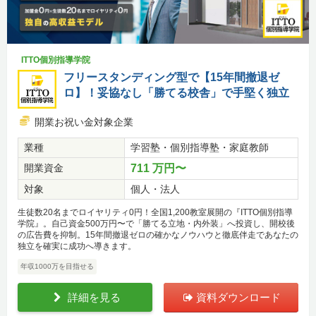
ITTO個別指導学院
フリースタンディング型で【15年間撤退ゼ
ロ】！妥協なし「勝てる校舎」で手堅く独立
開業お祝い金対象企業
業種
学習塾・個別指導塾・家庭教師
開業資金
711 万円〜
対象
個人・法人
生徒数20名までロイヤリティ0円！全国1,200教室展開の『ITTO個別指導
学院』。自己資金500万円〜で「勝てる立地・内外装」へ投資し、開校後
の広告費を抑制。15年間撤退ゼロの確かなノウハウと徹底伴走であなたの
独立を確実に成功へ導きます。
年収1000万を目指せる
詳細を見る
資料ダウンロード