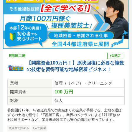
E部屋工房
代理店
【開業資金100万円！】原状回復に必要な複数
の技術を習得可能な地域密着ビジネス！
業種
修理（リペア）・クリーニング
開業資金
100 万円
対象
個人
募集開始12年、47都道府県での実績ありの企業が手掛ける、土地を選ば
ずその土地で根付く『E部屋工房』。業界のベテランによる1対1研修や
365日サポートなど、業界未経験者でも安心の環境が整っています。
低資金で始める
1人で開業