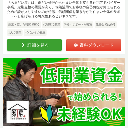
『あまどい屋』は、雨どい修理から住まい全体を支える住宅アドバイザー
事業。定期点検の需要が高く、保険活用でお客様の自己負担が抑えられる
ため相談が入りやすいのが特徴。信頼関係を築きながら住まい全体のサポ
ートへと広げられる将来性あるビジネスです。
副業・空いた時間で稼ぐ
代理店で開業
研修・サポートが充実
低資金で始める
1人で開業
40代からの独立
詳細を見る
資料ダウンロード