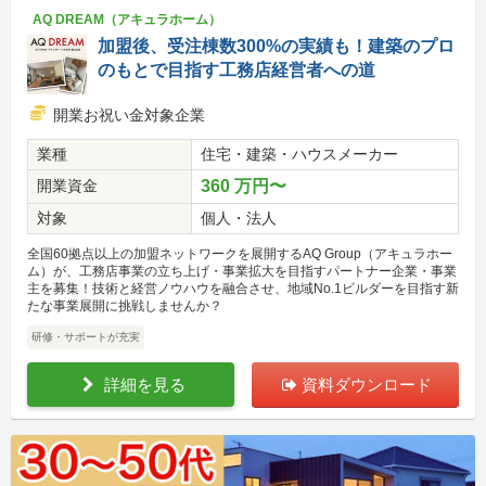
AQ DREAM（アキュラホーム）
加盟後、受注棟数300%の実績も！建築のプロ
のもとで目指す工務店経営者への道
開業お祝い金対象企業
業種
住宅・建築・ハウスメーカー
開業資金
360 万円〜
対象
個人・法人
全国60拠点以上の加盟ネットワークを展開するAQ Group（アキュラホー
ム）が、工務店事業の立ち上げ・事業拡大を目指すパートナー企業・事業
主を募集！技術と経営ノウハウを融合させ、地域No.1ビルダーを目指す新
たな事業展開に挑戦しませんか？
研修・サポートが充実
詳細を見る
資料ダウンロード