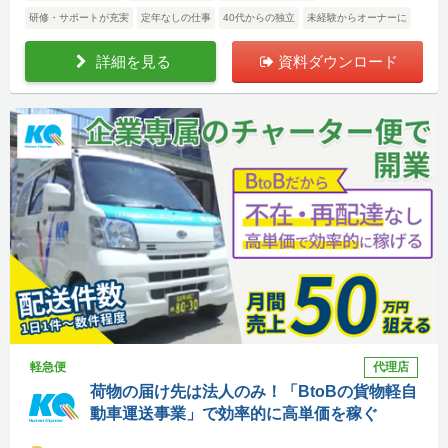
研修・サポートが充実
定年なしの仕事
40代からの独立
未経験からオーナーに
詳細を見る
資料ダウンロード
軽急便
代理店
荷物の届け先は法人のみ！「BtoBの貨物軽自
動車運送事業」で効率的に高単価を稼ぐ