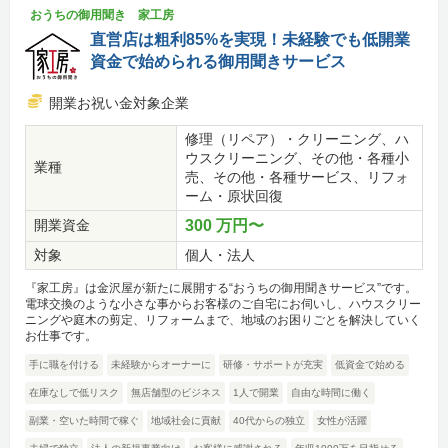
おうちの御用聞き 家工房
直営店は粗利85%を実現！未経験でも低開業
資金で始められる御用聞きサービス
開業お祝い金対象企業
修理（リペア）・クリーニング、ハ
ウスクリーニング、その他・各種小
業種
売、その他・各種サービス、リフォ
ーム・原状回復
開業資金
300 万円〜
対象
個人・法人
『家工房』は金沢屋が新たに展開する“おうちの御用聞きサービス”です。
電球交換のような小さな事からお客様のご自宅にお伺いし、ハウスクリー
ニングや庭木の剪定、リフォームまで、地域のお困りごとを解決していく
お仕事です。
手に職を付ける
未経験からオーナーに
研修・サポートが充実
低資金で始める
在庫なしで低リスク
無店舗型のビジネス
1人で開業
自由な時間に働く
副業・空いた時間で稼ぐ
地域社会に貢献
40代からの独立
女性が活躍