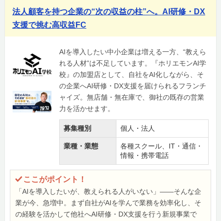
法人顧客を持つ企業の“次の収益の柱”へ。AI研修・DX
支援で挑む高収益FC
AIを導入したい中小企業は増える一方、“教えら
れる人材”は不足しています。『ホリエモンAI学
校』の加盟店として、自社をAI化しながら、そ
の企業へAI研修・DX支援を届けられるフランチ
ャイズ。無店舗・無在庫で、御社の既存の営業
力を活かせます。
募集種別
個人・法人
業種・業態
各種スクール、IT・通信・
情報・携帯電話
ここがポイント！
「AIを導入したいが、教えられる人がいない」——そんな企
業が今、急増中。まず自社がAIを学んで業務を効率化し、そ
の経験を活かして他社へAI研修・DX支援を行う新規事業で