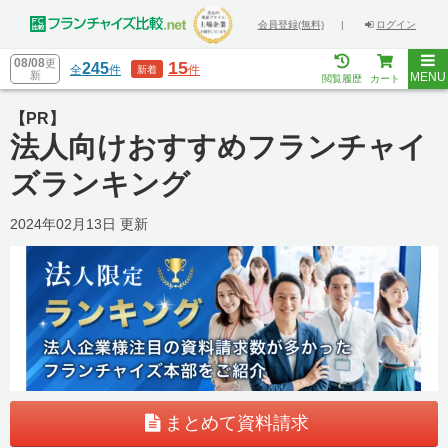
会員登録(無料)
|
ログイン
08/08
更
15
245
全
件
件
新着
新
MENU
閲覧履歴
カート
【PR】
法人向けおすすめフランチャイ
ズランキング
2024年02月13日 更新
まとめて資料請求