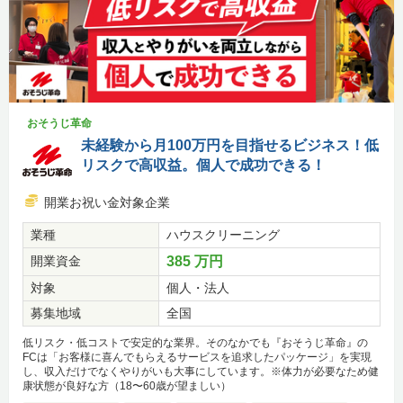
おそうじ革命
未経験から月100万円を目指せるビジネス！低
リスクで高収益。個人で成功できる！
開業お祝い金対象企業
業種
ハウスクリーニング
開業資金
385 万円
対象
個人・法人
募集地域
全国
低リスク・低コストで安定的な業界。そのなかでも『おそうじ革命』の
FCは「お客様に喜んでもらえるサービスを追求したパッケージ」を実現
し、収入だけでなくやりがいも大事にしています。※体力が必要なため健
康状態が良好な方（18〜60歳が望ましい）