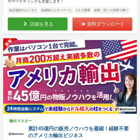
やマーケティングも支援します！
無店舗型のビジネス
未経験からオーナーに
1人で開業
副業・空いた時間で稼ぐ
詳細を見る
資料ダウンロード
新着
輸出マスター
累計45億円の販売ノウハウを凝縮！経験不要
のアメリカ輸出ビジネス