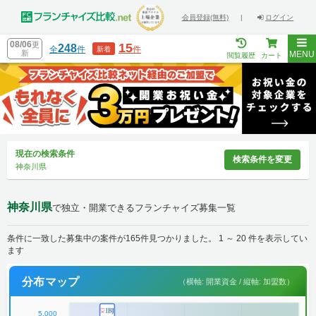
会員登録(無料)
|
ログイン
08/06
更
15
248
全
件
件
新着
新
MENU
閲覧履歴
カート
現在の検索条件
検索条件を変更
神奈川県
神奈川県
で独立・開業できるフランチャイズ募集一覧
条件に一致した募集中の案件が165件見つかりました。 1 ～ 20 件を表示してい
ます
分布マップ
（横軸: 開業資金 / 縦軸: 加盟数）
5,000