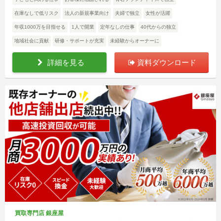
在庫なしで低リスク
法人の新規事業向け
夫婦で独立
女性が活躍
年収1000万を目指せる
1人で開業
定年なしの仕事
40代からの独立
地域社会に貢献
研修・サポートが充実
未経験からオーナーに
詳細を見る
資料ダウンロード
買取専門店 銀座屋