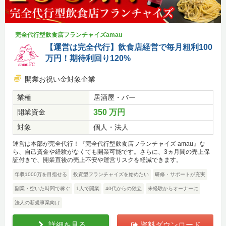
完全代行型飲食店フランチャイズamau
【運営は完全代行】飲食店経営で毎月粗利100
万円！期待利回り120%
開業お祝い金対象企業
業種
居酒屋・バー
開業資金
350 万円
対象
個人・法人
運営は本部が完全代行！『完全代行型飲食店フランチャイズ amau』な
ら、自己資金や経験がなくても開業可能です。さらに、3ヵ月間の売上保
証付きで、開業直後の売上不安や運営リスクを軽減できます。
年収1000万を目指せる
投資型フランチャイズを始めたい
研修・サポートが充実
副業・空いた時間で稼ぐ
1人で開業
40代からの独立
未経験からオーナーに
法人の新規事業向け
詳細を見る
資料ダウンロード