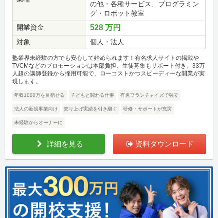
の他・各種サービス、プログラミン
グ・ロボット教室
開業資金
528 万円
対象
個人・法人
塾業界未経験の方でも安心して始められます！有名求人サイトの掲載や
TVCMなどのプロモーションは本部負担、生徒募集もサポート付き。33万
人超の講師登録から採用可能で、ローコストかつスピーディーな開業が実
現します。
年収1000万を目指せる
子どもと関わる仕事
有名フランチャイズで独立
法人の新規事業向け
売り上げ実績を引き継ぐ
研修・サポートが充実
未経験からオーナーに
詳細を見る
資料ダウンロード