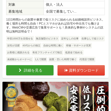
対象
個人・法人
募集地域
全国で募集してい...
1日1時間からの副業や兼業で低リスクに始められる結婚相談所ビジネス。
働く場所も時間も自由！PCとスマホがあれば自宅や外出先でも働けま
す。WebCMや交通広告で集客サポートも！具体的な事例やシステムの説
明は無料説明会で！
年収1000万を目指せる
無店舗型のビジネス
定年なしの仕事
在庫なしで低リスク
女性が活躍
40代からの独立
自由な時間に働く
研修・サポートが充実
お客様に感謝される
有名フランチャイズで独立
低資金で始める
未経験からオーナーに
1人で開業
副業・空いた時間で稼ぐ
代理店で開業
詳細を見る
資料ダウンロード