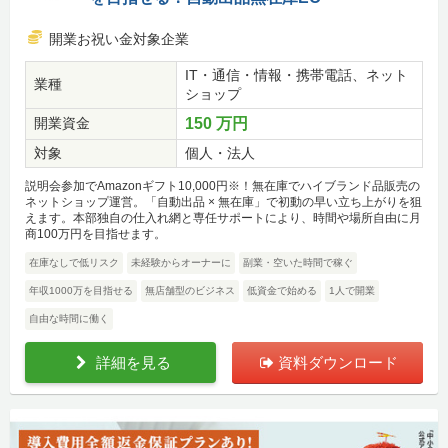
開業お祝い金対象企業
IT・通信・情報・携帯電話、ネット
業種
ショップ
開業資金
150 万円
対象
個人・法人
説明会参加でAmazonギフト10,000円※！無在庫でハイブランド品販売の
ネットショップ運営。「自動出品 × 無在庫」で初動の早い立ち上がりを狙
えます。本部独自の仕入れ網と専任サポートにより、時間や場所自由に月
商100万円を目指せます。
在庫なしで低リスク
未経験からオーナーに
副業・空いた時間で稼ぐ
年収1000万を目指せる
無店舗型のビジネス
低資金で始める
1人で開業
自由な時間に働く
詳細を見る
資料ダウンロード