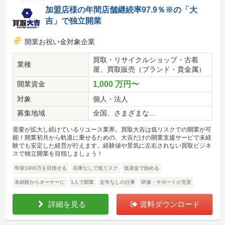
加盟店様の年間店舗継続率97.9％※の「大
吉」で独立開業
開業お祝い金対象企業
買取・リサイクルショップ・古着
業種
屋、買取販売（ブランド・貴金属）
開業資金
1,000 万円〜
対象
個人・法人
募集地域
全国、さまざまな...
需要が拡大し続けているリユース業界。買取大吉は低リスクでの開業が可
能！開業初月から軌道に乗せるための、大吉だけの開業支援サービで未経
験でも安定した経営が行えます。経験値や景気に左右されない買取ビジネ
スで独立開業を目指しましょう！
年収1000万を目指せる
在庫なしで低リスク
低資金で始める
未経験からオーナーに
1人で開業
定年なしの仕事
研修・サポートが充実
詳細を見る
資料ダウンロード