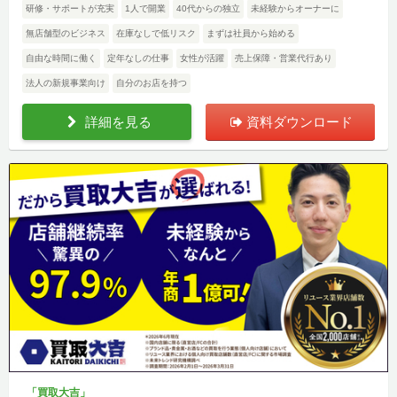
研修・サポートが充実
1人で開業
40代からの独立
未経験からオーナーに
無店舗型のビジネス
在庫なしで低リスク
まずは社員から始める
自由な時間に働く
定年なしの仕事
女性が活躍
売上保障・営業代行あり
法人の新規事業向け
自分のお店を持つ
詳細を見る
資料ダウンロード
「買取大吉」