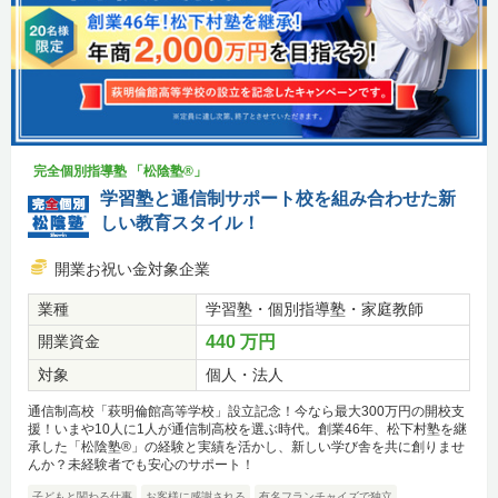
完全個別指導塾 「松陰塾®」
学習塾と通信制サポート校を組み合わせた新
しい教育スタイル！
開業お祝い金対象企業
業種
学習塾・個別指導塾・家庭教師
開業資金
440 万円
対象
個人・法人
通信制高校「萩明倫館高等学校」設立記念！今なら最大300万円の開校支
援！いまや10人に1人が通信制高校を選ぶ時代。創業46年、松下村塾を継
承した「松陰塾®」の経験と実績を活かし、新しい学び舎を共に創りませ
んか？未経験者でも安心のサポート！
子どもと関わる仕事
お客様に感謝される
有名フランチャイズで独立