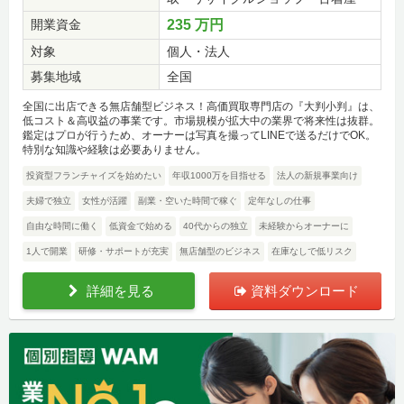
開業資金
235 万円
対象
個人・法人
募集地域
全国
全国に出店できる無店舗型ビジネス！高価買取専門店の『大判小判』は、
低コスト＆高収益の事業です。市場規模が拡大中の業界で将来性は抜群。
鑑定はプロが行うため、オーナーは写真を撮ってLINEで送るだけでOK。
特別な知識や経験は必要ありません。
投資型フランチャイズを始めたい
年収1000万を目指せる
法人の新規事業向け
夫婦で独立
女性が活躍
副業・空いた時間で稼ぐ
定年なしの仕事
自由な時間に働く
低資金で始める
40代からの独立
未経験からオーナーに
1人で開業
研修・サポートが充実
無店舗型のビジネス
在庫なしで低リスク
詳細を見る
資料ダウンロード