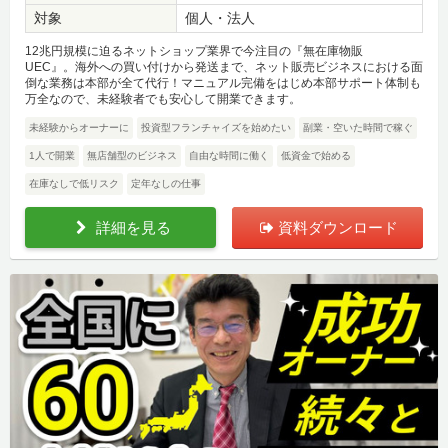
対象
個人・法人
12兆円規模に迫るネットショップ業界で今注目の『無在庫物販
UEC』。海外への買い付けから発送まで、ネット販売ビジネスにおける面
倒な業務は本部が全て代行！マニュアル完備をはじめ本部サポート体制も
万全なので、未経験者でも安心して開業できます。
未経験からオーナーに
投資型フランチャイズを始めたい
副業・空いた時間で稼ぐ
1人で開業
無店舗型のビジネス
自由な時間に働く
低資金で始める
在庫なしで低リスク
定年なしの仕事
詳細を見る
資料ダウンロード