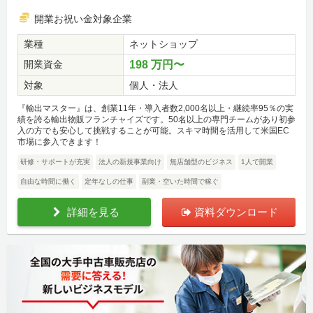
開業お祝い金対象企業
業種
ネットショップ
開業資金
198 万円〜
対象
個人・法人
『輸出マスター』は、創業11年・導入者数2,000名以上・継続率95％の実
績を誇る輸出物販フランチャイズです。50名以上の専門チームがあり初参
入の方でも安心して挑戦することが可能。スキマ時間を活用して米国EC
市場に参入できます！
研修・サポートが充実
法人の新規事業向け
無店舗型のビジネス
1人で開業
自由な時間に働く
定年なしの仕事
副業・空いた時間で稼ぐ
詳細を見る
資料ダウンロード