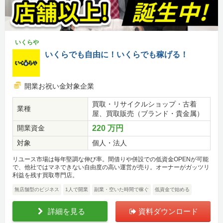
いくらや
いくらでも自由に！いくらでも稼げる！
開業お祝い金対象企業
買取・リサイクルショップ・古着
業種
屋、買取販売（ブランド・貴金属）
開業資金
220 万円
対象
個人・法人
リユース市場は毎年堅調な伸び率。間借りや併設での低資金OPENが可能
で、他社ではマネできない自由度の高い運営が売り。オーナーがガッツリ
利益を残す買取専門店。
無店舗型のビジネス
1人で開業
副業・空いた時間で稼ぐ
低資金で始める
詳細を見る
資料ダウンロード