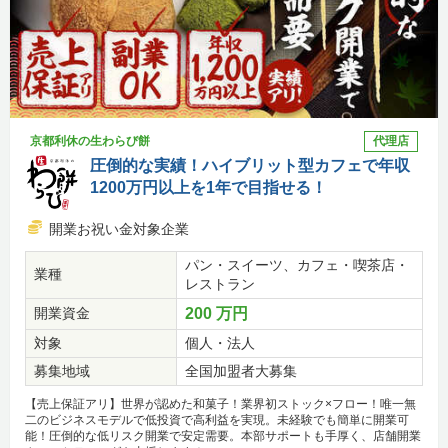
京都利休の生わらび餅
代理店
圧倒的な実績！ハイブリット型カフェで年収
1200万円以上を1年で目指せる！
開業お祝い金対象企業
パン・スイーツ、カフェ・喫茶店・
業種
レストラン
開業資金
200 万円
対象
個人・法人
募集地域
全国加盟者大募集
【売上保証アリ】世界が認めた和菓子！業界初ストック×フロー！唯一無
二のビジネスモデルで低投資で高利益を実現。未経験でも簡単に開業可
能！圧倒的な低リスク開業で安定需要。本部サポートも手厚く、店舗開業