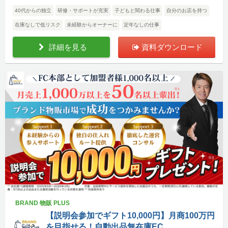
40代からの独立
研修・サポートが充実
子どもと関わる仕事
自分のお店を持つ
在庫なしで低リスク
未経験からオーナーに
定年なしの仕事
詳細を見る
資料ダウンロード
BRAND 物販 PLUS
【説明会参加でギフト10,000円】月商100万円
を目指せる！自動出品無在庫EC