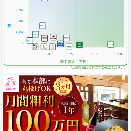
3,750
2,500
加盟数
1,250
0
0
375
750
1,125
1,500
開業資金（万円）
*正確な値は資料にてご確認ください。