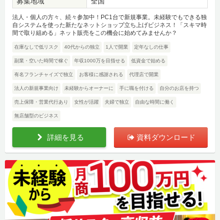
募集地域
全国
法人・個人の方々、続々参加中！PC1台で新規事業。未経験でもできる独
自システムを使った新たなネットショップ立ち上げビジネス！「スキマ時
間で取り組める」ネット販売をこの機会に始めてみませんか？
在庫なしで低リスク
40代からの独立
1人で開業
定年なしの仕事
副業・空いた時間で稼ぐ
年収1000万を目指せる
低資金で始める
有名フランチャイズで独立
お客様に感謝される
代理店で開業
法人の新規事業向け
未経験からオーナーに
手に職を付ける
自分のお店を持つ
売上保障・営業代行あり
女性が活躍
夫婦で独立
自由な時間に働く
無店舗型のビジネス
詳細を見る
資料ダウンロード