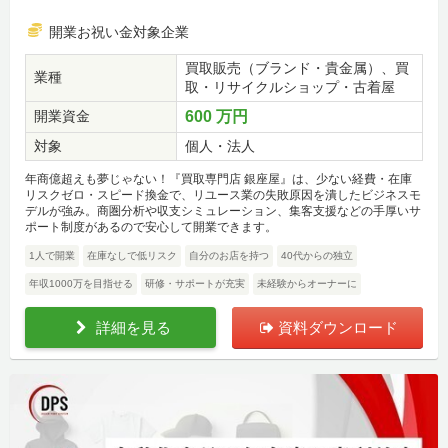
開業お祝い金対象企業
買取販売（ブランド・貴金属）、買
業種
取・リサイクルショップ・古着屋
開業資金
600 万円
対象
個人・法人
年商億超えも夢じゃない！『買取専門店 銀座屋』は、少ない経費・在庫
リスクゼロ・スピード換金で、リユース業の失敗原因を潰したビジネスモ
デルが強み。商圏分析や収支シミュレーション、集客支援などの手厚いサ
ポート制度があるので安心して開業できます。
1人で開業
在庫なしで低リスク
自分のお店を持つ
40代からの独立
年収1000万を目指せる
研修・サポートが充実
未経験からオーナーに
詳細を見る
資料ダウンロード