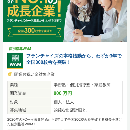
個別指導WAM
フランチャイズの本格始動から、わずか3年で
全国300校舎を突破！
開業お祝い金対象企業
業種
学習塾・個別指導塾・家庭教師
開業資金
800 万円
対象
個人・法人
募集地域
的確な出店計画と...
2020年のFC一次募集開始から3年目で全国300校舎を突破する成長を遂げ
た個別指導WAM！