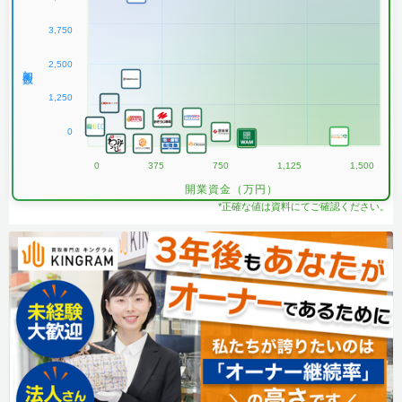
3,750
2,500
加盟数
1,250
0
0
375
750
1,125
1,500
開業資金（万円）
*正確な値は資料にてご確認ください。