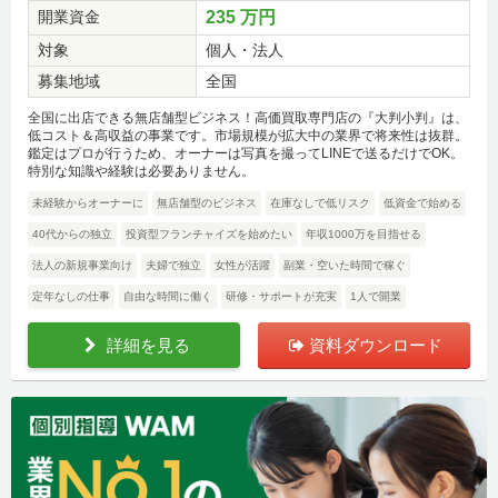
開業資金
235 万円
対象
個人・法人
募集地域
全国
全国に出店できる無店舗型ビジネス！高価買取専門店の『大判小判』は、
低コスト＆高収益の事業です。市場規模が拡大中の業界で将来性は抜群。
鑑定はプロが行うため、オーナーは写真を撮ってLINEで送るだけでOK。
特別な知識や経験は必要ありません。
未経験からオーナーに
無店舗型のビジネス
在庫なしで低リスク
低資金で始める
40代からの独立
投資型フランチャイズを始めたい
年収1000万を目指せる
法人の新規事業向け
夫婦で独立
女性が活躍
副業・空いた時間で稼ぐ
定年なしの仕事
自由な時間に働く
研修・サポートが充実
1人で開業
詳細を見る
資料ダウンロード