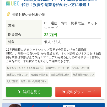
代行！投資や副業を始めたい方に最適！
開業お祝い金対象企業
IT・通信・情報・携帯電話、ネット
業種
ショップ
開業資金
32 万円
対象
個人・法人
12兆円規模に迫るネットショップ業界で今注目の『無在庫物販
UEC』。海外への買い付けから発送まで、ネット販売ビジネスにおける面
倒な業務は本部が全て代行！マニュアル完備をはじめ本部サポート体制も
万全なので、未経験者でも安心して開業できます。
投資型フランチャイズを始めたい
未経験からオーナーに
定年なしの仕事
在庫なしで低リスク
低資金で始める
自由な時間に働く
無店舗型のビジネス
1人で開業
副業・空いた時間で稼ぐ
詳細を見る
資料ダウンロード