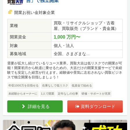
吉」で独立開業
開業お祝い金対象企業
買取・リサイクルショップ・古着
業種
屋、買取販売（ブランド・貴金属）
開業資金
1,000 万円〜
対象
個人・法人
募集地域
全国、さまざまな...
需要が拡大し続けているリユース業界。買取大吉は低リスクでの開業が可
能！開業初月から軌道に乗せるための、大吉だけの開業支援サービで未経
験でも安定した経営が行えます。経験値や景気に左右されない買取ビジネ
スで独立開業を目指しましょう！
年収1000万を目指せる
在庫なしで低リスク
低資金で始める
未経験からオーナーに
1人で開業
定年なしの仕事
研修・サポートが充実
詳細を見る
資料ダウンロード