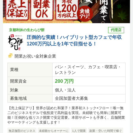
京都利休の生わらび餅
代理店
圧倒的な実績！ハイブリット型カフェで年収
1200万円以上を1年で目指せる！
開業お祝い金対象企業
パン・スイーツ、カフェ・喫茶店・
業種
レストラン
開業資金
200 万円
対象
個人・法人
募集地域
全国加盟者大募集
【売上保証アリ】世界が認めた和菓子！業界初ストック×フロー！唯一無
二のビジネスモデルで低投資で高利益を実現。未経験でも簡単に開業可
能！圧倒的な低リスク開業で安定需要。本部サポートも手厚く、店舗開業
やマーケティングも支援します！
無店舗型のビジネス
未経験からオーナーに
1人で開業
副業・空いた時間で稼ぐ