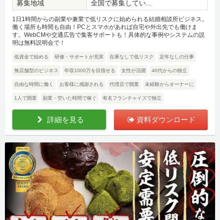
募集地域
全国で募集してい...
1日1時間からの副業や兼業で低リスクに始められる結婚相談所ビジネス。
働く場所も時間も自由！PCとスマホがあれば自宅や外出先でも働けま
す。WebCMや交通広告で集客サポートも！具体的な事例やシステムの説
明は無料説明会で！
低資金で始める
研修・サポートが充実
在庫なしで低リスク
定年なしの仕事
無店舗型のビジネス
年収1000万を目指せる
女性が活躍
40代からの独立
自由な時間に働く
お客様に感謝される
代理店で開業
未経験からオーナーに
1人で開業
副業・空いた時間で稼ぐ
有名フランチャイズで独立
詳細を見る
資料ダウンロード