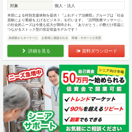
対象
個人・法人
本部による特別支援体制を提供！『ふれディア治療院』グループは「社会
貢献により業績を上げるビジネス」を行います。「訪問医療マッサージ」
の社会的ニーズは今後も拡大が期待され、「ありがとう」の数だけ収益に
つながるストック型の安定収益モデルです！
未経験からオーナーに
お客様に感謝される
研修・サポートが充実
詳細を見る
資料ダウンロード