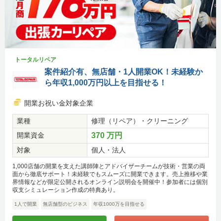
トータルリペア
案件紹介有、無店舗・1人開業OK！未経験か
ら年収1,000万円以上を目指せる！
開業お祝い金対象企業
業種
修理（リペア）・クリーニング
開業資金
370 万円
対象
個人・法人
1,000店舗の開業を支えた講師陣とアドバイザーチームが技術・営業の両
面から徹底サポート！未経験でもスムーズに開業できます。売上推移や業
界情報などが限定公開されるオンライン説明会を開催中！参加者には個別
収支シミュレーション作成の特典あり。
1人で開業
無店舗型のビジネス
年収1000万を目指せる