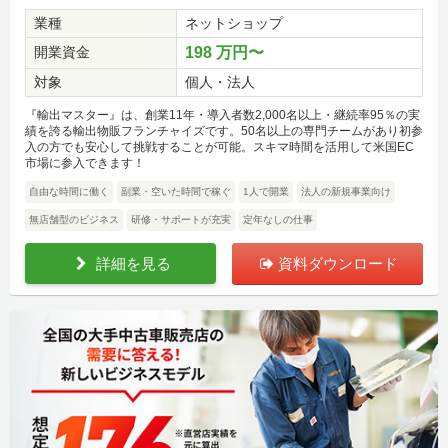
業種
ネットショップ
開業資金
198 万円〜
対象
個人・法人
『輸出マスター』は、創業11年・導入者数2,000名以上・継続率95％の実
績を誇る輸出物販フランチャイズです。50名以上の専門チームがあり初参
入の方でも安心して挑戦することが可能。スキマ時間を活用して米国EC
市場に参入できます！
自由な時間に働く
副業・空いた時間で稼ぐ
1人で開業
法人の新規事業向け
無店舗型のビジネス
研修・サポートが充実
定年なしの仕事
詳細を見る
資料ダウンロード