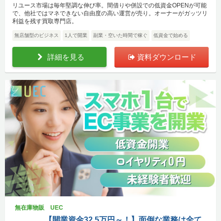
リユース市場は毎年堅調な伸び率。間借りや併設での低資金OPENが可能
で、他社ではマネできない自由度の高い運営が売り。オーナーがガッツリ
利益を残す買取専門店。
無店舗型のビジネス
1人で開業
副業・空いた時間で稼ぐ
低資金で始める
詳細を見る
資料ダウンロード
無在庫物販 UEC
【開業資金32.5万円～！】面倒な業務は全て