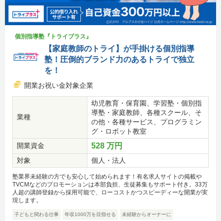
個別指導塾『トライプラス』
【家庭教師のトライ】が手掛ける個別指導
塾！圧倒的ブランド力のあるトライで独立
を！
開業お祝い金対象企業
幼児教育・保育園、学習塾・個別指
導塾・家庭教師、各種スクール、そ
業種
の他・各種サービス、プログラミン
グ・ロボット教室
開業資金
528 万円
対象
個人・法人
塾業界未経験の方でも安心して始められます！有名求人サイトの掲載や
TVCMなどのプロモーションは本部負担、生徒募集もサポート付き。33万
人超の講師登録から採用可能で、ローコストかつスピーディーな開業が実
現します。
子どもと関わる仕事
年収1000万を目指せる
未経験からオーナーに