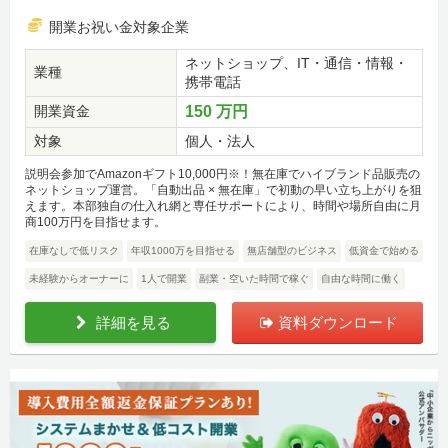
開業お祝い金対象企業
ネットショップ、IT・通信・情報・
業種
携帯電話
開業資金
150 万円
対象
個人・法人
説明会参加でAmazonギフト10,000円※！無在庫でハイブランド品販売の
ネットショップ運営。「自動出品 × 無在庫」で初動の早い立ち上がりを狙
えます。本部独自の仕入れ網と専任サポートにより、時間や場所自由に月
商100万円を目指せます。
在庫なしで低リスク
年収1000万を目指せる
無店舗型のビジネス
低資金で始める
未経験からオーナーに
1人で開業
副業・空いた時間で稼ぐ
自由な時間に働く
詳細を見る
資料ダウンロード