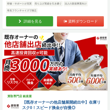
研修・サポートが充実
売り上げ実績を引き継ぐ
法人の新規事業向け
有名フランチャイズで独立
詳細を見る
資料ダウンロード
買取専門店 銀座屋
【既存オーナーの他店舗展開続出中】在庫リ
スク0！スピード換金が自慢◎