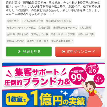
通信制高校「萩明倫館高等学校」設立記念！今なら最大300万円の開校支
援！いまや10人に1人が通信制高校を選ぶ時代。創業46年、松下村塾を継
承した「松陰塾®」の経験と実績を活かし、新しい学び舎を共に創りませ
んか？未経験者でも安心のサポート！
夫婦で独立
子どもと関わる仕事
年収1000万を目指せる
有名フランチャイズで独立
女性が活躍
未経験からオーナーに
1人で開業
お客様に感謝される
定年なしの仕事
研修・サポートが充実
地域社会に貢献
40代からの独立
在庫なしで低リスク
法人の新規事業向け
詳細を見る
資料ダウンロード