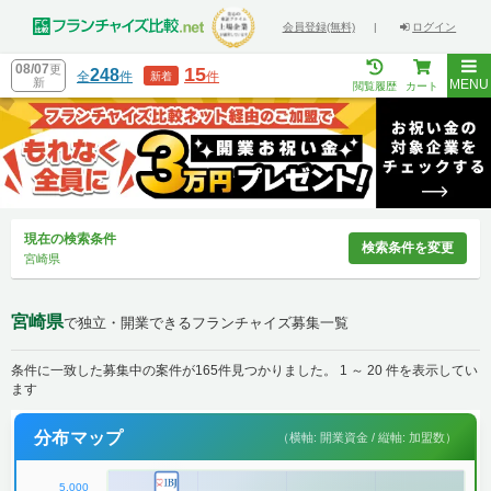
会員登録(無料)
|
ログイン
08/07
更
15
248
全
件
件
新着
新
MENU
閲覧履歴
カート
現在の検索条件
検索条件を変更
宮崎県
宮崎県
で独立・開業できるフランチャイズ募集一覧
条件に一致した募集中の案件が165件見つかりました。 1 ～ 20 件を表示してい
ます
分布マップ
（横軸: 開業資金 / 縦軸: 加盟数）
5,000