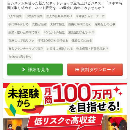
自システムを使った新たなネットショップ立ち上げビジネス！「スキマ時
間で取り組める」ネット販売をこの機会に始めてみませんか？
1人で開業
代理店で開業
法人の新規事業向け
未経験からオーナーに
手に職を付ける
女性が活躍
夫婦で独立
自由な時間に働く
定年なしの仕事
副業・空いた時間で稼ぐ
40代からの独立
無店舗型のビジネス
在庫なしで低リスク
年収1000万を目指せる
低資金で始める
有名フランチャイズで独立
お客様に感謝される
売上保障・営業代行あり
自分のお店を持つ
詳細を見る
資料ダウンロード