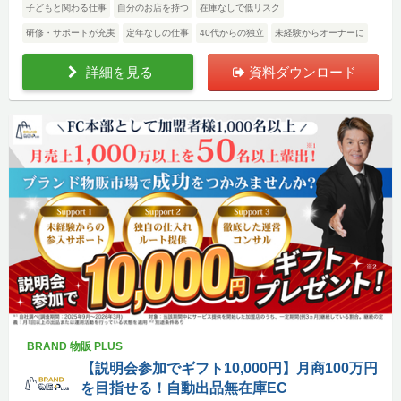
子どもと関わる仕事
自分のお店を持つ
在庫なしで低リスク
研修・サポートが充実
定年なしの仕事
40代からの独立
未経験からオーナーに
詳細を見る
資料ダウンロード
BRAND 物販 PLUS
【説明会参加でギフト10,000円】月商100万円
を目指せる！自動出品無在庫EC