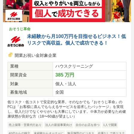
おそうじ革命
未経験から月100万円を目指せるビジネス！低
リスクで高収益。個人で成功できる！
開業お祝い金対象企業
業種
ハウスクリーニング
開業資金
385 万円
対象
個人・法人
募集地域
全国
低リスク・低コストで安定的な業界。そのなかでも『おそうじ革命』の
FCは「お客様に喜んでもらえるサービスを追求したパッケージ」を実現
し、収入だけでなくやりがいも大事にしています。※体力が必要なため健
康状態が良好な方（18〜60歳が望ましい）
売上保障・営業代行あり
法人の新規事業向け
自分のお店を持つ
1人で開業
40代からの独立
未経験からオーナーに
無店舗型のビジネス
在庫なしで低リスク