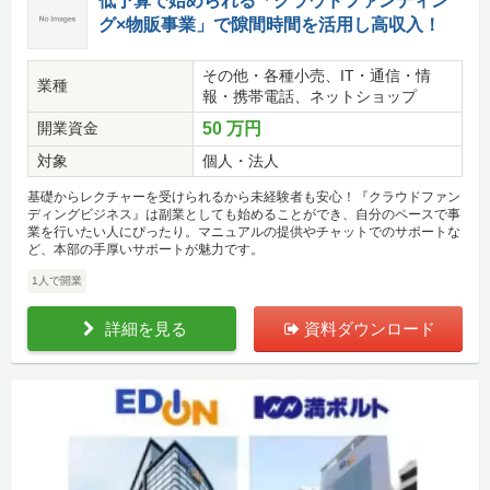
低予算で始められる「クラウドファンディン
グ×物販事業」で隙間時間を活用し高収入！
その他・各種小売、IT・通信・情
業種
報・携帯電話、ネットショップ
開業資金
50 万円
対象
個人・法人
基礎からレクチャーを受けられるから未経験者も安心！『クラウドファン
ディングビジネス』は副業としても始めることができ、自分のペースで事
業を行いたい人にぴったり。マニュアルの提供やチャットでのサポートな
ど、本部の手厚いサポートが魅力です。
1人で開業
詳細を見る
資料ダウンロード