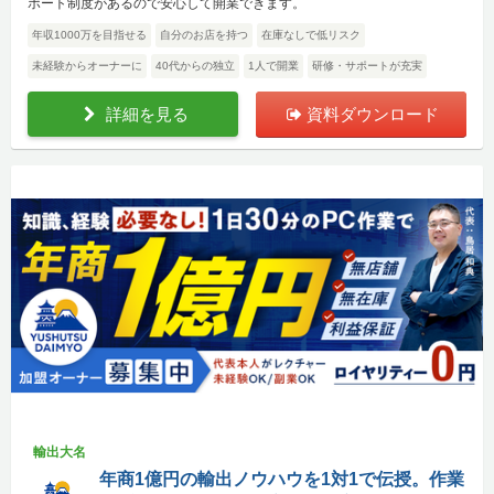
ポート制度があるので安心して開業できます。
年収1000万を目指せる
自分のお店を持つ
在庫なしで低リスク
未経験からオーナーに
40代からの独立
1人で開業
研修・サポートが充実
詳細を見る
資料ダウンロード
輸出大名
年商1億円の輸出ノウハウを1対1で伝授。作業