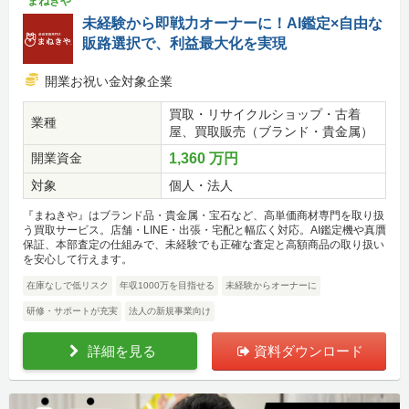
まねきや
未経験から即戦力オーナーに！AI鑑定×自由な
販路選択で、利益最大化を実現
開業お祝い金対象企業
買取・リサイクルショップ・古着
業種
屋、買取販売（ブランド・貴金属）
開業資金
1,360 万円
対象
個人・法人
『まねきや』はブランド品・貴金属・宝石など、高単価商材専門を取り扱
う買取サービス。店舗・LINE・出張・宅配と幅広く対応。AI鑑定機や真贋
保証、本部査定の仕組みで、未経験でも正確な査定と高額商品の取り扱い
を安心して行えます。
在庫なしで低リスク
年収1000万を目指せる
未経験からオーナーに
研修・サポートが充実
法人の新規事業向け
詳細を見る
資料ダウンロード