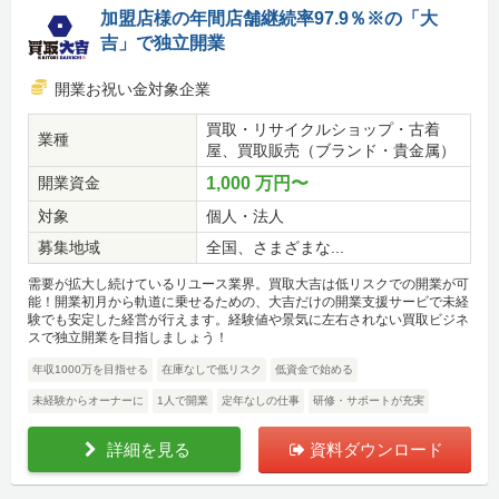
加盟店様の年間店舗継続率97.9％※の「大
吉」で独立開業
開業お祝い金対象企業
買取・リサイクルショップ・古着
業種
屋、買取販売（ブランド・貴金属）
開業資金
1,000 万円〜
対象
個人・法人
募集地域
全国、さまざまな...
需要が拡大し続けているリユース業界。買取大吉は低リスクでの開業が可
能！開業初月から軌道に乗せるための、大吉だけの開業支援サービで未経
験でも安定した経営が行えます。経験値や景気に左右されない買取ビジネ
スで独立開業を目指しましょう！
年収1000万を目指せる
在庫なしで低リスク
低資金で始める
未経験からオーナーに
1人で開業
定年なしの仕事
研修・サポートが充実
詳細を見る
資料ダウンロード