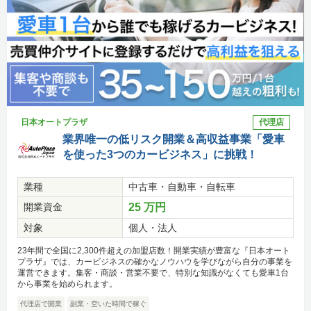
日本オートプラザ
代理店
業界唯一の低リスク開業＆高収益事業「愛車
を使った3つのカービジネス」に挑戦！
業種
中古車・自動車・自転車
開業資金
25 万円
対象
個人・法人
23年間で全国に2,300件超えの加盟店数！開業実績が豊富な『日本オート
プラザ』では、カービジネスの確かなノウハウを学びながら自分の事業を
運営できます。集客・商談・営業不要で、特別な知識がなくても愛車1台
から事業を始められます。
代理店で開業
副業・空いた時間で稼ぐ