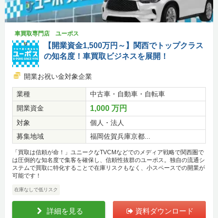
車買取専門店 ユーポス
【開業資金1,500万円～】関西でトップクラス
の知名度！車買取ビジネスを展開！
開業お祝い金対象企業
業種
中古車・自動車・自転車
開業資金
1,000 万円
対象
個人・法人
募集地域
福岡佐賀兵庫京都...
「買取は信頼が命！」ユニークなTVCMなどでのメディア戦略で関西圏で
は圧倒的な知名度で集客を確保し、信頼性抜群のユーポス。独自の流通シ
ステムで買取に特化することで在庫リスクもなく、小スペースでの開業が
可能です！
在庫なしで低リスク
詳細を見る
資料ダウンロード