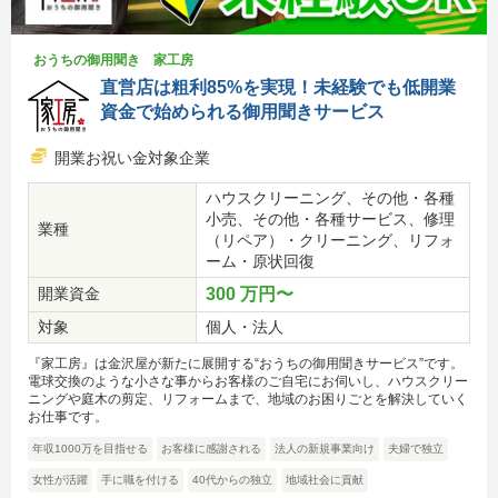
おうちの御用聞き 家工房
直営店は粗利85%を実現！未経験でも低開業
資金で始められる御用聞きサービス
開業お祝い金対象企業
ハウスクリーニング、その他・各種
小売、その他・各種サービス、修理
業種
（リペア）・クリーニング、リフォ
ーム・原状回復
開業資金
300 万円〜
対象
個人・法人
『家工房』は金沢屋が新たに展開する“おうちの御用聞きサービス”です。
電球交換のような小さな事からお客様のご自宅にお伺いし、ハウスクリー
ニングや庭木の剪定、リフォームまで、地域のお困りごとを解決していく
お仕事です。
年収1000万を目指せる
お客様に感謝される
法人の新規事業向け
夫婦で独立
女性が活躍
手に職を付ける
40代からの独立
地域社会に貢献