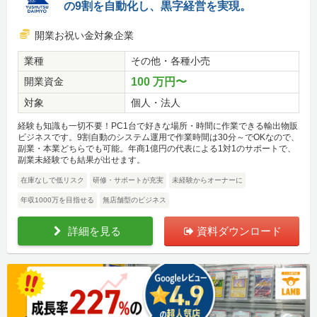
の9割を自動化し、黒字経営を実現。
開業お祝い金対象企業
業種
その他・各種小売
開業資金
100 万円〜
対象
個人・法人
経験も知識も一切不要！PC1台で好きな場所・時間に作業できる輸出物販
ビジネスです。9割自動のシステム運用で作業時間は30分～でOKなので、
副業・本業どちらでも可能。年商1億円の代表による1対1のサポートで、
副業未経験でも結果が出せます。
在庫なしで低リスク
研修・サポートが充実
未経験からオーナーに
年収1000万を目指せる
無店舗型のビジネス
詳細を見る
資料ダウンロード