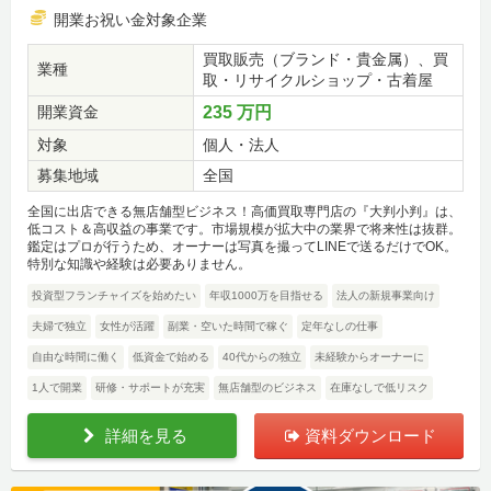
開業お祝い金対象企業
買取販売（ブランド・貴金属）、買
業種
取・リサイクルショップ・古着屋
開業資金
235 万円
対象
個人・法人
募集地域
全国
全国に出店できる無店舗型ビジネス！高価買取専門店の『大判小判』は、
低コスト＆高収益の事業です。市場規模が拡大中の業界で将来性は抜群。
鑑定はプロが行うため、オーナーは写真を撮ってLINEで送るだけでOK。
特別な知識や経験は必要ありません。
投資型フランチャイズを始めたい
年収1000万を目指せる
法人の新規事業向け
夫婦で独立
女性が活躍
副業・空いた時間で稼ぐ
定年なしの仕事
自由な時間に働く
低資金で始める
40代からの独立
未経験からオーナーに
1人で開業
研修・サポートが充実
無店舗型のビジネス
在庫なしで低リスク
詳細を見る
資料ダウンロード