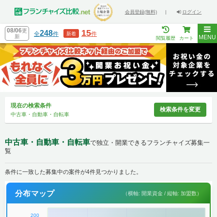
会員登録(無料)
|
ログイン
08/06
更
15
248
全
件
件
新着
新
MENU
閲覧履歴
カート
現在の検索条件
検索条件を変更
中古車・自動車・自転車
中古車・自動車・自転車
で独立・開業できるフランチャイズ募集一
覧
条件に一致した募集中の案件が4件見つかりました。
分布マップ
（横軸: 開業資金 / 縦軸: 加盟数）
200