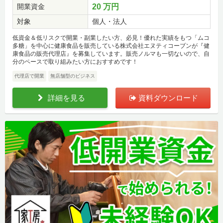
開業資金
20 万円
対象
個人・法人
低資金＆低リスクで開業・副業したい方、必見！優れた実績をもつ「ムコ
多糖」を中心に健康食品を販売している株式会社エヌティコーブンが『健
康食品の販売代理店』を募集しています。販売ノルマも一切ないので、自
分のペースで取り組みたい方におすすめです！
代理店で開業
無店舗型のビジネス
詳細を見る
資料ダウンロード