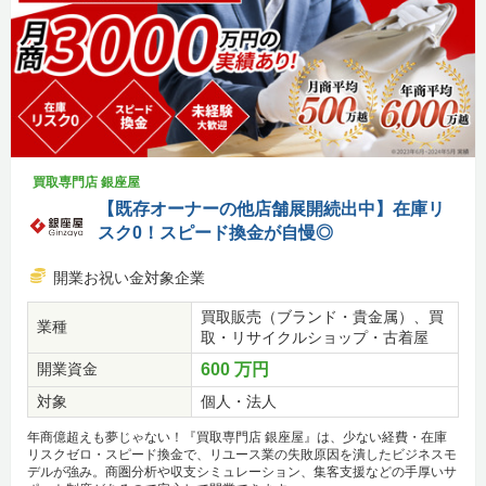
買取専門店 銀座屋
【既存オーナーの他店舗展開続出中】在庫リ
スク0！スピード換金が自慢◎
開業お祝い金対象企業
買取販売（ブランド・貴金属）、買
業種
取・リサイクルショップ・古着屋
開業資金
600 万円
対象
個人・法人
年商億超えも夢じゃない！『買取専門店 銀座屋』は、少ない経費・在庫
リスクゼロ・スピード換金で、リユース業の失敗原因を潰したビジネスモ
デルが強み。商圏分析や収支シミュレーション、集客支援などの手厚いサ