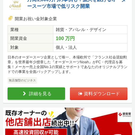
ースーツ市場で低リスク開業
開業お祝い金対象企業
業種
雑貨・アパレル・デザイン
開業資金
100 万円
対象
個人・法人
日本のオーダースーツ企業として唯一、本場欧州で「フランス社会奨励勲
章」を世界最年少授章した『オーダースーツNoah』がFC・代理店を募
集！メーカー売上全国No.1の実績とサポートであなたのオリジナルブラン
ドでの事業を全面バックアップします。
無店舗型のビジネス
詳細を見る
資料ダウンロード