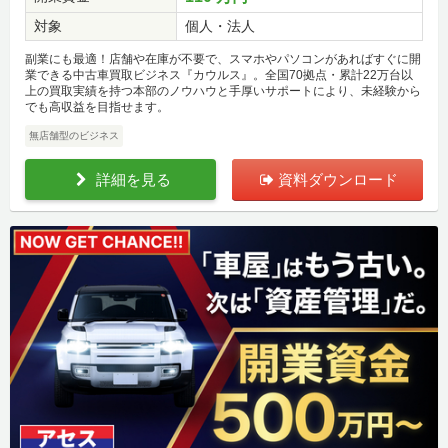
対象
個人・法人
副業にも最適！店舗や在庫が不要で、スマホやパソコンがあればすぐに開
業できる中古車買取ビジネス『カウルス』。全国70拠点・累計22万台以
上の買取実績を持つ本部のノウハウと手厚いサポートにより、未経験から
でも高収益を目指せます。
無店舗型のビジネス
詳細を見る
資料ダウンロード