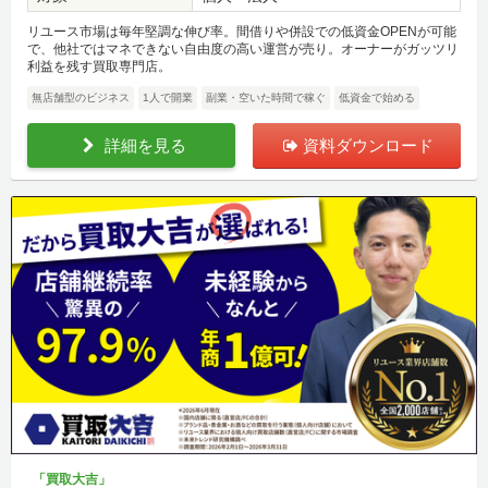
リユース市場は毎年堅調な伸び率。間借りや併設での低資金OPENが可能
で、他社ではマネできない自由度の高い運営が売り。オーナーがガッツリ
利益を残す買取専門店。
無店舗型のビジネス
1人で開業
副業・空いた時間で稼ぐ
低資金で始める
詳細を見る
資料ダウンロード
「買取大吉」