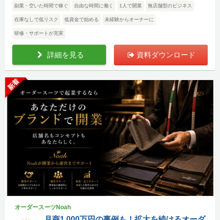
副業・空いた時間で稼ぐ
自由な時間に働く
1人で開業
無店舗型のビジネス
在庫なしで低リスク
低資金で始める
未経験からオーナーに
研修・サポートが充実
詳細を見る
資料ダウンロード
新着
オーダースーツNoah
月商1,000万円の事例も！拡大を続けるオーダ