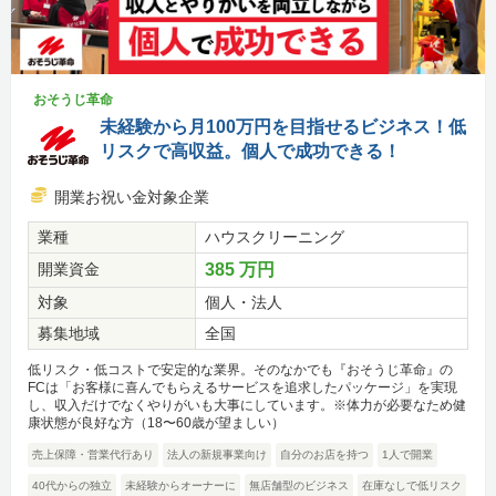
おそうじ革命
未経験から月100万円を目指せるビジネス！低
リスクで高収益。個人で成功できる！
開業お祝い金対象企業
業種
ハウスクリーニング
開業資金
385 万円
対象
個人・法人
募集地域
全国
低リスク・低コストで安定的な業界。そのなかでも『おそうじ革命』の
FCは「お客様に喜んでもらえるサービスを追求したパッケージ」を実現
し、収入だけでなくやりがいも大事にしています。※体力が必要なため健
康状態が良好な方（18〜60歳が望ましい）
売上保障・営業代行あり
法人の新規事業向け
自分のお店を持つ
1人で開業
40代からの独立
未経験からオーナーに
無店舗型のビジネス
在庫なしで低リスク