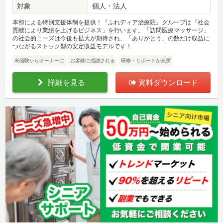
対象
個人・法人
本部による特別支援体制を提供！『ふれディア治療院』グループは「社会
貢献により業績を上げるビジネス」を行います。「訪問医療マッサージ」
の社会的ニーズは今後も拡大が期待され、「ありがとう」の数だけ収益に
つながるストック型の安定収益モデルです！
未経験からオーナーに
お客様に感謝される
研修・サポートが充実
詳細を見る
資料ダウンロード