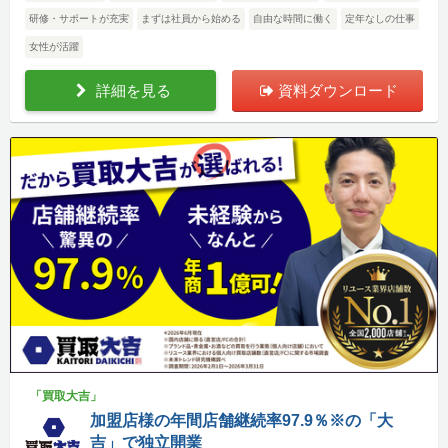
研修・サポートが充実
まずは社員から始める
自由な時間に働く
定年なしの仕事
女性が活躍
詳細を見る
資料ダウンロード
「買取大吉」
加盟店様の年間店舗継続率97.9％※の「大
吉」で独立開業