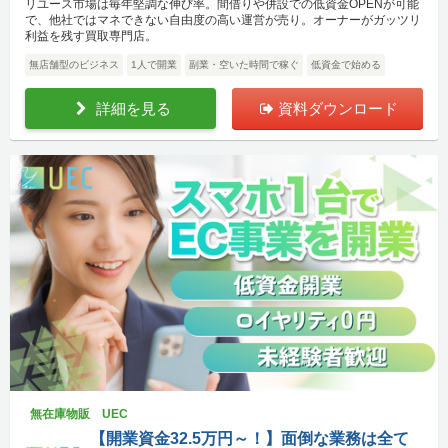
リユース市場は毎年堅調な伸び率。間借りや併設での低資金OPENが可能
で、他社ではマネできない自由度の高い運営が売り。オーナーがガッツリ
利益を残す買取専門店。
無店舗型のビジネス
1人で開業
副業・空いた時間で稼ぐ
低資金で始める
詳細を見る
資料ダウンロード
無在庫物販 UEC
【開業資金32.5万円～！】面倒な業務は全て