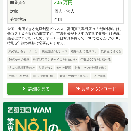
開業資金
235 万円
対象
個人・法人
募集地域
全国
全国に出店できる無店舗型ビジネス！高価買取専門店の『大判小判』は、
低コスト＆高収益の事業です。市場規模が拡大中の業界で将来性は抜群。
鑑定はプロが行うため、オーナーは写真を撮ってLINEで送るだけでOK。
特別な知識や経験は必要ありません。
未経験からオーナーに
無店舗型のビジネス
在庫なしで低リスク
低資金で始める
40代からの独立
投資型フランチャイズを始めたい
年収1000万を目指せる
法人の新規事業向け
夫婦で独立
女性が活躍
副業・空いた時間で稼ぐ
定年なしの仕事
自由な時間に働く
研修・サポートが充実
1人で開業
詳細を見る
資料ダウンロード