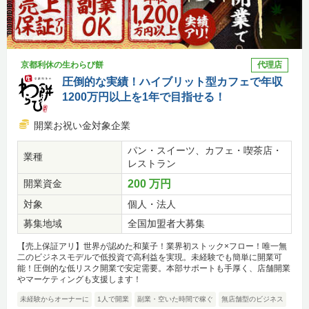
京都利休の生わらび餅
代理店
圧倒的な実績！ハイブリット型カフェで年収
1200万円以上を1年で目指せる！
開業お祝い金対象企業
パン・スイーツ、カフェ・喫茶店・
業種
レストラン
開業資金
200 万円
対象
個人・法人
募集地域
全国加盟者大募集
【売上保証アリ】世界が認めた和菓子！業界初ストック×フロー！唯一無
二のビジネスモデルで低投資で高利益を実現。未経験でも簡単に開業可
能！圧倒的な低リスク開業で安定需要。本部サポートも手厚く、店舗開業
やマーケティングも支援します！
未経験からオーナーに
1人で開業
副業・空いた時間で稼ぐ
無店舗型のビジネス