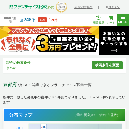
会員登録(無料)
|
ログイン
08/07
更
15
248
全
件
件
新着
新
MENU
閲覧履歴
カート
現在の検索条件
検索条件を変更
京都府
京都府
で独立・開業できるフランチャイズ募集一覧
条件に一致した募集中の案件が165件見つかりました。 1 ～ 20 件を表示してい
ます
分布マップ
（横軸: 開業資金 / 縦軸: 加盟数）
5,000