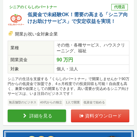
シニアのくらしのパートナー
代理店
低資金で未経験OK！需要の高まる「シニア向
けお助けサービス」で安定収益を実現！
開業お祝い金対象企業
その他・各種サービス、ハウスクリ
業種
ーニング、福祉
開業資金
90 万円
対象
個人・法人
シニアの生活を支援する『くらしのパートナー』で開業しませんか？90万
円からの低資金で加盟でき、4ヵ月程度での投資回収も可能！自由度も高
く、兼業や副業としての開業もできます。高い需要が見込めるシニア向け
サービスは、いま注目のビジネスです！
無店舗型のビジネス
40代からの独立
1人で開業
低資金で始める
詳細を見る
資料ダウンロード