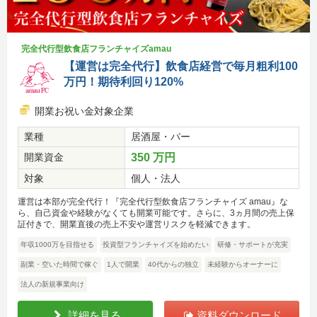
完全代行型飲食店フランチャイズamau
【運営は完全代行】飲食店経営で毎月粗利100
万円！期待利回り120%
開業お祝い金対象企業
業種
居酒屋・バー
開業資金
350 万円
対象
個人・法人
運営は本部が完全代行！『完全代行型飲食店フランチャイズ amau』な
ら、自己資金や経験がなくても開業可能です。さらに、3ヵ月間の売上保
証付きで、開業直後の売上不安や運営リスクを軽減できます。
年収1000万を目指せる
投資型フランチャイズを始めたい
研修・サポートが充実
副業・空いた時間で稼ぐ
1人で開業
40代からの独立
未経験からオーナーに
法人の新規事業向け
詳細を見る
資料ダウンロード