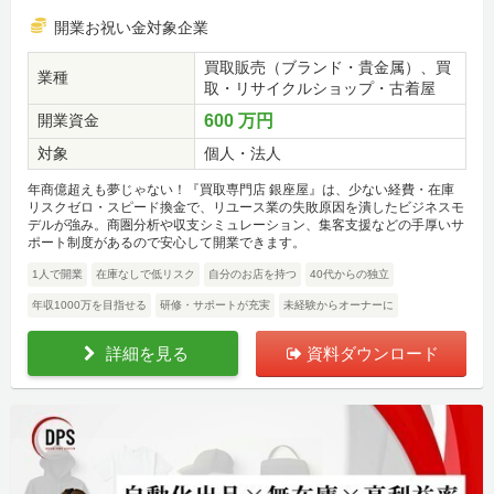
開業お祝い金対象企業
買取販売（ブランド・貴金属）、買
業種
取・リサイクルショップ・古着屋
開業資金
600 万円
対象
個人・法人
年商億超えも夢じゃない！『買取専門店 銀座屋』は、少ない経費・在庫
リスクゼロ・スピード換金で、リユース業の失敗原因を潰したビジネスモ
デルが強み。商圏分析や収支シミュレーション、集客支援などの手厚いサ
ポート制度があるので安心して開業できます。
1人で開業
在庫なしで低リスク
自分のお店を持つ
40代からの独立
年収1000万を目指せる
研修・サポートが充実
未経験からオーナーに
詳細を見る
資料ダウンロード