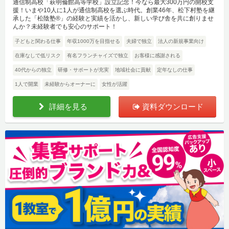
通信制高校「萩明倫館高等学校」設立記念！今なら最大300万円の開校支
援！いまや10人に1人が通信制高校を選ぶ時代。創業46年、松下村塾を継
承した「松陰塾®」の経験と実績を活かし、新しい学び舎を共に創りませ
んか？未経験者でも安心のサポート！
子どもと関わる仕事
年収1000万を目指せる
夫婦で独立
法人の新規事業向け
在庫なしで低リスク
有名フランチャイズで独立
お客様に感謝される
40代からの独立
研修・サポートが充実
地域社会に貢献
定年なしの仕事
1人で開業
未経験からオーナーに
女性が活躍
詳細を見る
資料ダウンロード