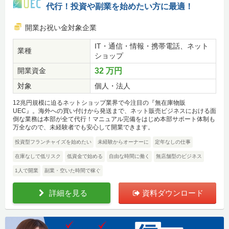
代行！投資や副業を始めたい方に最適！
開業お祝い金対象企業
IT・通信・情報・携帯電話、ネット
業種
ショップ
開業資金
32 万円
対象
個人・法人
12兆円規模に迫るネットショップ業界で今注目の『無在庫物販
UEC』。海外への買い付けから発送まで、ネット販売ビジネスにおける面
倒な業務は本部が全て代行！マニュアル完備をはじめ本部サポート体制も
万全なので、未経験者でも安心して開業できます。
投資型フランチャイズを始めたい
未経験からオーナーに
定年なしの仕事
在庫なしで低リスク
低資金で始める
自由な時間に働く
無店舗型のビジネス
1人で開業
副業・空いた時間で稼ぐ
詳細を見る
資料ダウンロード