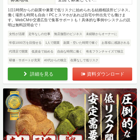
1日1時間からの副業や兼業で低リスクに始められる結婚相談所ビジネス。
働く場所も時間も自由！PCとスマホがあれば自宅や外出先でも働けま
す。WebCMや交通広告で集客サポートも！具体的な事例やシステムの説
明は無料説明会で！
女性が活躍
定年なしの仕事
無店舗型のビジネス
未経験からオーナーに
年収1000万を目指せる
1人で開業
副業・空いた時間で稼ぐ
お客様に感謝される
代理店で開業
低資金で始める
自由な時間に働く
有名フランチャイズで独立
研修・サポートが充実
40代からの独立
在庫なしで低リスク
詳細を見る
資料ダウンロード