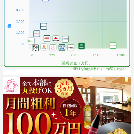
3,750
2,500
加盟数
1,250
0
0
375
750
1,125
1,500
開業資金（万円）
*正確な値は資料にてご確認ください。