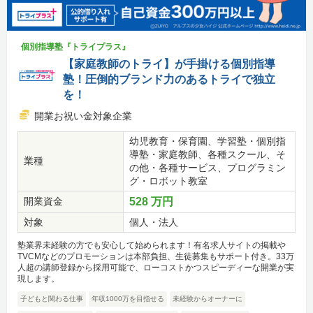
個別指導塾『トライプラス』
【家庭教師のトライ】が手掛ける個別指導
塾！圧倒的ブランド力のあるトライで独立
を！
開業お祝い金対象企業
幼児教育・保育園、学習塾・個別指
導塾・家庭教師、各種スクール、そ
業種
の他・各種サービス、プログラミン
グ・ロボット教室
開業資金
528 万円
対象
個人・法人
塾業界未経験の方でも安心して始められます！有名求人サイトの掲載や
TVCMなどのプロモーションは本部負担、生徒募集もサポート付き。33万
人超の講師登録から採用可能で、ローコストかつスピーディーな開業が実
現します。
子どもと関わる仕事
年収1000万を目指せる
未経験からオーナーに