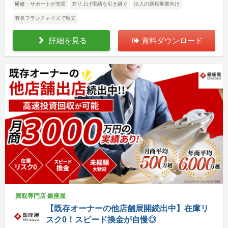
研修・サポートが充実
売り上げ実績を引き継ぐ
法人の新規事業向け
有名フランチャイズで独立
詳細を見る
資料ダウンロード
買取専門店 銀座屋
【既存オーナーの他店舗展開続出中】在庫リ
スク0！スピード換金が自慢◎