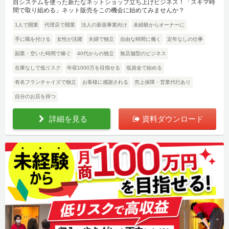
自システムを使った新たなネットショップ立ち上げビジネス！「スキマ時
間で取り組める」ネット販売をこの機会に始めてみませんか？
1人で開業
代理店で開業
法人の新規事業向け
未経験からオーナーに
手に職を付ける
女性が活躍
夫婦で独立
自由な時間に働く
定年なしの仕事
副業・空いた時間で稼ぐ
40代からの独立
無店舗型のビジネス
在庫なしで低リスク
年収1000万を目指せる
低資金で始める
有名フランチャイズで独立
お客様に感謝される
売上保障・営業代行あり
自分のお店を持つ
詳細を見る
資料ダウンロード