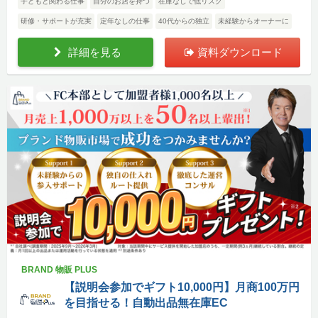
子どもと関わる仕事
自分のお店を持つ
在庫なしで低リスク
研修・サポートが充実
定年なしの仕事
40代からの独立
未経験からオーナーに
詳細を見る
資料ダウンロード
BRAND 物販 PLUS
【説明会参加でギフト10,000円】月商100万円
を目指せる！自動出品無在庫EC