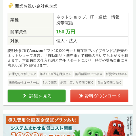
開業お祝い金対象企業
ネットショップ、IT・通信・情報・
業種
携帯電話
開業資金
150 万円
対象
個人・法人
説明会参加でAmazonギフト10,000円※！無在庫でハイブランド品販売の
ネットショップ運営。「自動出品 × 無在庫」で初動の早い立ち上がりを狙
えます。本部独自の仕入れ網と専任サポートにより、時間や場所自由に月
商100万円を目指せます。
在庫なしで低リスク
年収1000万を目指せる
無店舗型のビジネス
低資金で始める
未経験からオーナーに
1人で開業
副業・空いた時間で稼ぐ
自由な時間に働く
詳細を見る
資料ダウンロード