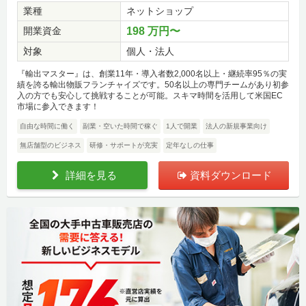
業種
ネットショップ
開業資金
198 万円〜
対象
個人・法人
『輸出マスター』は、創業11年・導入者数2,000名以上・継続率95％の実
績を誇る輸出物販フランチャイズです。50名以上の専門チームがあり初参
入の方でも安心して挑戦することが可能。スキマ時間を活用して米国EC
市場に参入できます！
自由な時間に働く
副業・空いた時間で稼ぐ
1人で開業
法人の新規事業向け
無店舗型のビジネス
研修・サポートが充実
定年なしの仕事
詳細を見る
資料ダウンロード