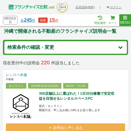
会員登録(無料)
|
ログイン
08/10
更
15
245
全
件
件
新着
新
MENU
閲覧履歴
カート
沖縄で開催される不動産のフランチャイズ説明会一覧
検索条件の確認・変更
220
現在受付中の説明会
件該当しました
レンスペ本舗
不動産
オンライン
2026年08月13日(木)
09:00 ~ 21:00
300店舗以上に選ばれた！1日30分稼働で安定収
益を目指せるレンタルスペースFC
形式：オンライン
開催方法：申し込み後にURLをお送り致します
説明会に申し込む