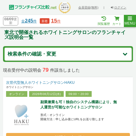
会員登録(無料)
|
ログイン
08/09
更
15
245
全
件
件
新着
新
MENU
閲覧履歴
カート
東北で開催されるホワイトニングサロンのフランチャイ
ズ説明会一覧
検索条件の確認・変更
79
現在受付中の説明会
件該当しました
次世代型無人ホワイトニングサロンHAKU
ホワイトニングサロン
オンライン
2026年08月12日(水)
09:00 ~ 20:00
副業兼業も可！独自のシステム構築により、無
人運営が可能なホワイトニングサロン
形式：オンライン
開催方法：申し込み後にURLをお送り致します