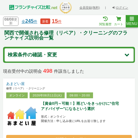
会員登録(無料)
|
ログイン
08/08
更
15
245
全
件
件
新着
新
MENU
閲覧履歴
カート
関西で開催される修理（リペア）・クリーニングのフラ
ンチャイズ説明会一覧
検索条件の確認・変更
498
現在受付中の説明会
件該当しました
あまどい屋
修理（リペア）・クリーニング
オンライン
2026年08月11日(火)
09:00 ~ 20:00
【資金0円～可能！】雨どいをきっかけに“住宅
アドバイザー”になるという選択
形式：オンライン
開催方法：申し込み後にURLをお送り致します