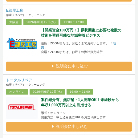
E部屋工房
修理（リペア）・クリーニング
大阪府
2026年08月12日(水)
11:00 ~ 17:00
【開業資金100万円！】原状回復に必要な複数の
技術を習得可能な地域密着ビジネス！
住所：ZOOMまたは、お近くまでお伺いします。 「
地
図
」
会場：ZOOMまたは、お近くの弊社指定場所
説明会に申し込む
トータルリペア
修理（リペア）・クリーニング
オンライン
2026年08月12日(水)
16:00 ~ 21:00
案件紹介有、無店舗・1人開業OK！未経験から
年収1,000万円以上を目指せる！
形式：オンライン
開催方法：申し込み後にURLをお送り致します
説明会に申し込む