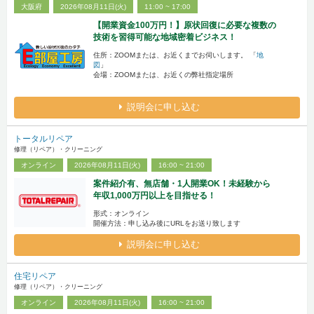
大阪府
2026年08月11日(火)
11:00 ~ 17:00
【開業資金100万円！】原状回復に必要な複数の
技術を習得可能な地域密着ビジネス！
住所：ZOOMまたは、お近くまでお伺いします。 「
地
図
」
会場：ZOOMまたは、お近くの弊社指定場所
説明会に申し込む
トータルリペア
修理（リペア）・クリーニング
オンライン
2026年08月11日(火)
16:00 ~ 21:00
案件紹介有、無店舗・1人開業OK！未経験から
年収1,000万円以上を目指せる！
形式：オンライン
開催方法：申し込み後にURLをお送り致します
説明会に申し込む
住宅リペア
修理（リペア）・クリーニング
オンライン
2026年08月11日(火)
16:00 ~ 21:00