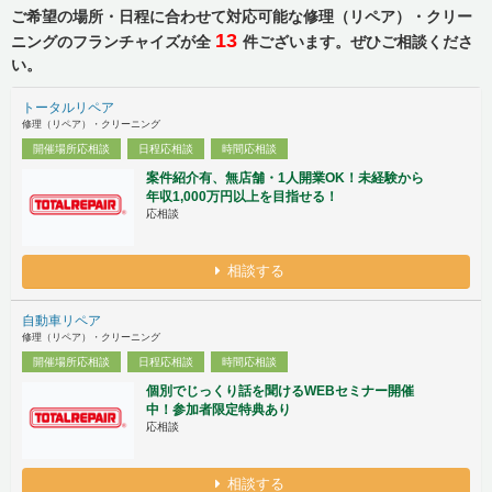
ご希望の場所・日程に合わせて対応可能な修理（リペア）・クリー
13
ニングのフランチャイズが全
件ございます。ぜひご相談くださ
い。
トータルリペア
修理（リペア）・クリーニング
開催場所応相談
日程応相談
時間応相談
案件紹介有、無店舗・1人開業OK！未経験から
年収1,000万円以上を目指せる！
応相談
相談する
自動車リペア
修理（リペア）・クリーニング
開催場所応相談
日程応相談
時間応相談
個別でじっくり話を聞けるWEBセミナー開催
中！参加者限定特典あり
応相談
相談する