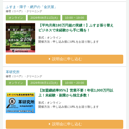
ふすま・障子・網戸の「金沢屋」
修理（リペア）・クリーニング
オンライン
2026年08月11日(火)
10:00 ~ 19:00
【平均月商180万円超の実績！】ふすま張り替え
ビジネスで未経験から手に職を！
形式：オンライン
開催方法：申し込み後にURLをお送り致します
説明会に申し込む
革研究所
修理（リペア）・クリーニング
オンライン
2026年08月11日(火)
10:00 ~ 20:00
【加盟継続率95%】営業不要！年収1,000万円以
上！未経験・副業から独立多数！
形式：オンライン
開催方法：申し込み後にURLをお送り致します
説明会に申し込む