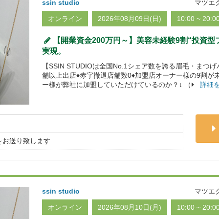
ssin studio
マツエ
オンライン
2026年08月09日(日)
10:00 ~ 20:0
【開業資金200万円～】美容未経験9割“投資
実現。
【SSIN STUDIOは全国No.1シェア数を誇る眉毛・まつ
舗以上出店♦赤字撤退店舗数0♦加盟店オーナー様の9割が
ー様が弊社に加盟していただけているのか？↓ （
詳細
をお送り致します
ssin studio
マツエ
オンライン
2026年08月10日(月)
10:00 ~ 20:0