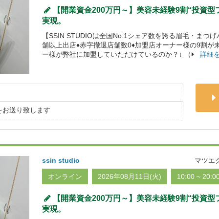
【開業資金200万円～】美容未経験9割“投資
実現。
【SSIN STUDIOは全国No.1シェア数を誇る眉毛・まつ
舗以上出店♦赤字撤退店舗数0♦加盟店オーナー様の9割が
ー様が弊社に加盟していただけているのか？↓ （
詳細
をお送り致します
ssin studio
マツエ
オンライン
2026年08月11日(火)
10:00 ~ 20:0
【開業資金200万円～】美容未経験9割“投資
実現。