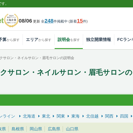
です。
08/06
248
15
更新
全
件掲載中
(
新着
件
)
予算
エリア
説明会
独立開業情報
FCラン
から探す
から探す
を探す
クサロン・ネイルサロン・眉毛サロンの説明会
エクサロン・ネイルサロン・眉毛サロンの
ンライン
北海道
東北
関東
東海
北信越
関西
四国
取県
島根県
岡山県
広島県
山口県