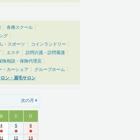
園
各種スクール
ング
ム・スポーツ
コインランドリー
プ
エステ
訪問介護・訪問看護
保険相談・保険代理店
ー・カーシェア
グループホーム
サロン・眉毛サロン
次の月
金
土
日
4
5
6
11
12
13