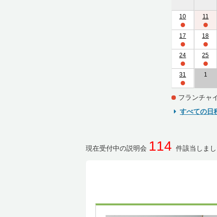
10
11
17
18
24
25
31
1
フランチャ
すべての日
114
現在受付中の説明会
件該当しまし