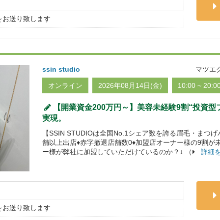
をお送り致します
ssin studio
マツエ
オンライン
2026年08月14日(金)
10:00 ~ 20:0
【開業資金200万円～】美容未経験9割“投資
実現。
【SSIN STUDIOは全国No.1シェア数を誇る眉毛・まつ
舗以上出店♦赤字撤退店舗数0♦加盟店オーナー様の9割が
ー様が弊社に加盟していただけているのか？↓ （
詳細
をお送り致します