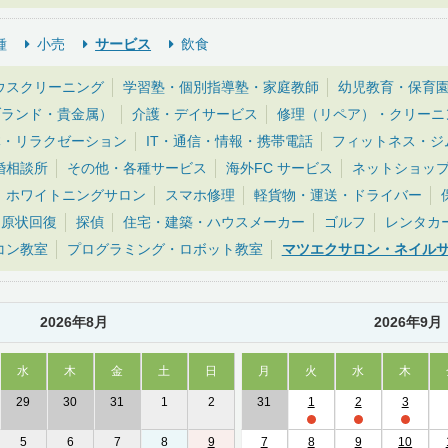
種
小売
サービス
飲食
ウスクリーニング
学習塾・個別指導塾・家庭教師
幼児教育・保育
ブランド・貴金属）
介護・デイサービス
修理（リペア）・クリーニ
体・リラクゼーション
IT・通信・情報・携帯電話
フィットネス・ジ
婚相談所
その他・各種サービス
海外FC サービス
ネットショッ
ホワイトニングサロン
スマホ修理
軽貨物・運送・ドライバー
・原状回復
探偵
住宅・建築・ハウスメーカー
ゴルフ
レンタカ
コン教室
プログラミング・ロボット教室
マツエクサロン・ネイル
2026年8月
2026年9月
水
木
金
土
日
月
火
水
木
29
30
31
1
2
31
1
2
3
5
6
7
8
9
7
8
9
10