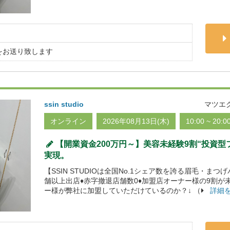
をお送り致します
ssin studio
マツエ
オンライン
2026年08月13日(木)
10:00 ~ 20:0
【開業資金200万円～】美容未経験9割“投資
実現。
【SSIN STUDIOは全国No.1シェア数を誇る眉毛・まつ
舗以上出店♦赤字撤退店舗数0♦加盟店オーナー様の9割が
ー様が弊社に加盟していただけているのか？↓ （
詳細