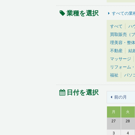
業種を選択
すべての業
すべて
ハ
買取販売（
理美容・整
不動産
結
マッサージ
リフォーム
福祉
パソ
日付を選択
前の月
月
火
27
28
3
4