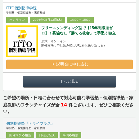
ITTO個別指導学院
学習塾・個別指導塾・家庭教師
オンライン
2026年08月13日(木)
14:00 ~ 15:30
フリースタンディング型で【15年間撤退ゼ
ロ】！妥協なし「勝てる校舎」で手堅く独立
形式：オンライン
開催方法：申し込み後にURLをお送り致します
説明会に申し込む
もっと見る
ご希望の場所・日程に合わせて対応可能な学習塾・個別指導塾・家
14
庭教師のフランチャイズが全
件ございます。ぜひご相談くださ
い。
個別指導塾『トライプラス』
学習塾・個別指導塾・家庭教師
開催場所応相談
日程応相談
時間応相談