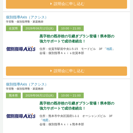
説明会に申し込む
個別指導Axis（アクシス）
学習塾・個別指導塾・家庭教師
佐賀県
2026年08月12日(水)
10:00 ~ 21:00
黒字校の既存校の引継ぎプラン登場！県本部の
強力サポートで成功者続出！
住所：佐賀市駅前中央1-5-15 モードビル 3F 「
地図
」
会場：個別指導Ａｘｉｓ佐賀本部
説明会に申し込む
個別指導Axis（アクシス）
学習塾・個別指導塾・家庭教師
熊本県
2026年08月12日(水)
10:00 ~ 21:00
黒字校の既存校の引継ぎプラン登場！県本部の
強力サポートで成功者続出！
住所：熊本市中央区国府1-1-1 オーシャンズビル 3F
「
地図
」
会場：個別指導Ａｘｉｓ熊本本部