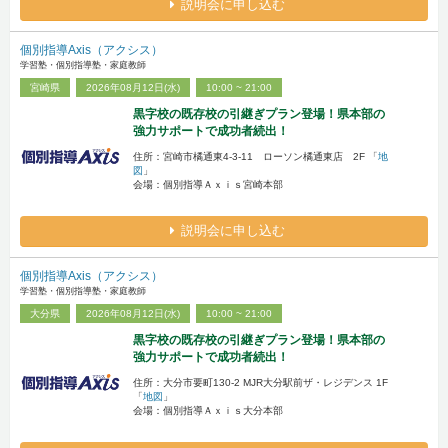
説明会に申し込む
個別指導Axis（アクシス）
学習塾・個別指導塾・家庭教師
宮崎県
2026年08月12日(水)
10:00 ~ 21:00
黒字校の既存校の引継ぎプラン登場！県本部の
強力サポートで成功者続出！
住所：宮崎市橘通東4-3-11 ローソン橘通東店 2F 「
地
図
」
会場：個別指導Ａｘｉｓ宮崎本部
説明会に申し込む
個別指導Axis（アクシス）
学習塾・個別指導塾・家庭教師
大分県
2026年08月12日(水)
10:00 ~ 21:00
黒字校の既存校の引継ぎプラン登場！県本部の
強力サポートで成功者続出！
住所：大分市要町130-2 MJR大分駅前ザ・レジデンス 1F
「
地図
」
会場：個別指導Ａｘｉｓ大分本部