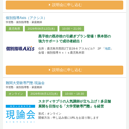
説明会に申し込む
個別指導Axis（アクシス）
学習塾・個別指導塾・家庭教師
鹿児島県
2026年08月12日(水)
10:00 ~ 21:00
黒字校の既存校の引継ぎプラン登場！県本部の
強力サポートで成功者続出！
住所：鹿児島市西田2丁目28-6 アスカビル? 2F 「
地図
」
会場：個別指導Ａｘｉｓ鹿児島本部
説明会に申し込む
難関大受験専門塾 現論会
学習塾・個別指導塾・家庭教師
オンライン
2026年08月12日(水)
10:00 ~ 18:30
スタディサプリの人気講師が立ち上げ！多店舗
展開を目指せる「大学受験専門塾」を経営
形式：オンライン
開催方法：申し込み後にURLをお送り致します