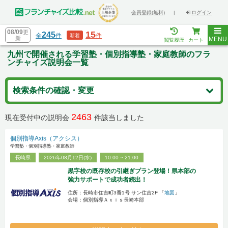
会員登録(無料)
|
ログイン
08/09
更
15
245
全
件
件
新着
新
MENU
閲覧履歴
カート
九州で開催される学習塾・個別指導塾・家庭教師のフラ
ンチャイズ説明会一覧
検索条件の確認・変更
2463
現在受付中の説明会
件該当しました
個別指導Axis（アクシス）
学習塾・個別指導塾・家庭教師
長崎県
2026年08月12日(水)
10:00 ~ 21:00
黒字校の既存校の引継ぎプラン登場！県本部の
強力サポートで成功者続出！
住所：長崎市住吉町3番1号 サン住吉2F 「
地図
」
会場：個別指導Ａｘｉｓ長崎本部