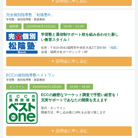
説明会に申し込む
完全個別指導塾 「松陰塾®」
学習塾・個別指導塾・家庭教師
福岡県
2026年08月12日(水)
19:00 ~ 21:00
学習塾と通信制サポート校を組み合わせた新し
い教育スタイル！
住所：〒810-0041福岡市中央区大名2丁目6-50 「
地図
」
会場：福岡大名ガーデンシティ9F
説明会に申し込む
ECCの個別指導塾ベストワン
学習塾・個別指導塾・家庭教師
オンライン
2026年08月13日(木)
10:00 ~ 19:00
ECCの緻密なマーケット調査で手堅い経営を！
充実サポートであなたの開業を支えます
形式：オンライン
開催方法：申し込み後にURLをお送り致します
説明会に申し込む