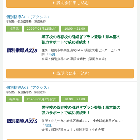
説明会に申し込む
個別指導Axis（アクシス）
学習塾・個別指導塾・家庭教師
福岡県
2026年08月12日(水)
10:00 ~ 21:00
黒字校の既存校の引継ぎプラン登場！県本部の
強力サポートで成功者続出！
住所：福岡市中央区薬院4-1-27薬院大通センタービル ３
階 「
地図
」
会場：個別指導Axis 薬院大通校（福岡市会場）
説明会に申し込む
個別指導Axis（アクシス）
学習塾・個別指導塾・家庭教師
福岡県
2026年08月12日(水)
10:00 ~ 21:00
黒字校の既存校の引継ぎプラン登場！県本部の
強力サポートで成功者続出！
住所：北九州市小倉北区米町1-1-7 小倉駅前奥田ビル 2F
「
地図
」
会場：個別指導Ａｘｉｓ福岡本部（小倉会場）