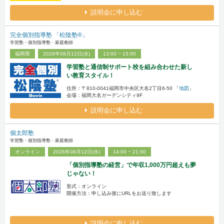
説明会に申し込む
完全個別指導塾 「松陰塾®」
学習塾・個別指導塾・家庭教師
福岡県
2026年08月12日(水)
13:00 ~ 15:00
学習塾と通信制サポート校を組み合わせた新し
い教育スタイル！
住所：〒810-0041福岡市中央区大名2丁目6-50 「
地図
」
会場：福岡大名ガーデンシティ9F
説明会に申し込む
個太郎塾
学習塾・個別指導塾・家庭教師
オンライン
2026年08月12日(水)
14:00 ~ 21:00
「個別指導塾の経営」で年収1,000万円超えも夢
じゃない！
形式：オンライン
開催方法：申し込み後にURLをお送り致します
説明会に申し込む