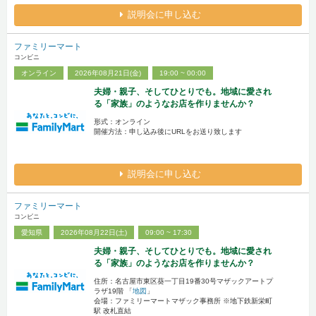
説明会に申し込む
ファミリーマート
コンビニ
オンライン
2026年08月21日(金)
19:00 ~ 00:00
夫婦・親子、そしてひとりでも。地域に愛され
る「家族」のようなお店を作りませんか？
形式：オンライン
開催方法：申し込み後にURLをお送り致します
説明会に申し込む
ファミリーマート
コンビニ
愛知県
2026年08月22日(土)
09:00 ~ 17:30
夫婦・親子、そしてひとりでも。地域に愛され
る「家族」のようなお店を作りませんか？
住所：名古屋市東区葵一丁目19番30号マザックアートプ
ラザ19階 「
地図
」
会場：ファミリーマートマザック事務所 ※地下鉄新栄町
駅 改札直結