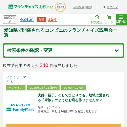
会員登録(無料)
|
ログイン
08/07
更
15
245
全
件
件
新着
新
MENU
閲覧履歴
カート
愛知県で開催されるコンビニのフランチャイズ説明会一
覧
検索条件の確認・変更
240
現在受付中の説明会
件該当しました
ファミリーマート
コンビニ
オンライン
2026年08月21日(金)
09:00 ~ 19:00
夫婦・親子、そしてひとりでも。地域に愛され
る「家族」のようなお店を作りませんか？
形式：オンライン
開催方法：申し込み後にURLをお送り致します