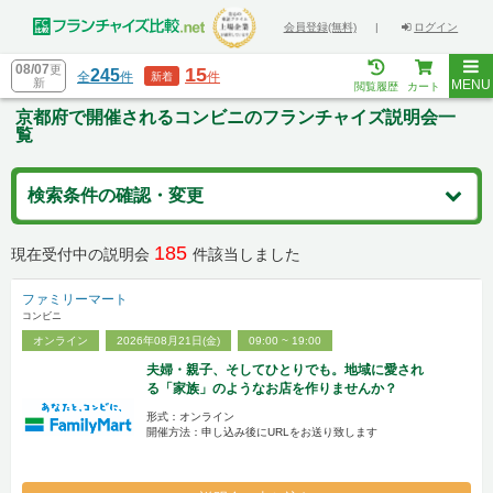
会員登録(無料)
|
ログイン
08/07
更
15
245
全
件
件
新着
新
MENU
閲覧履歴
カート
京都府で開催されるコンビニのフランチャイズ説明会一
覧
検索条件の確認・変更
185
現在受付中の説明会
件該当しました
ファミリーマート
コンビニ
オンライン
2026年08月21日(金)
09:00 ~ 19:00
夫婦・親子、そしてひとりでも。地域に愛され
る「家族」のようなお店を作りませんか？
形式：オンライン
開催方法：申し込み後にURLをお送り致します