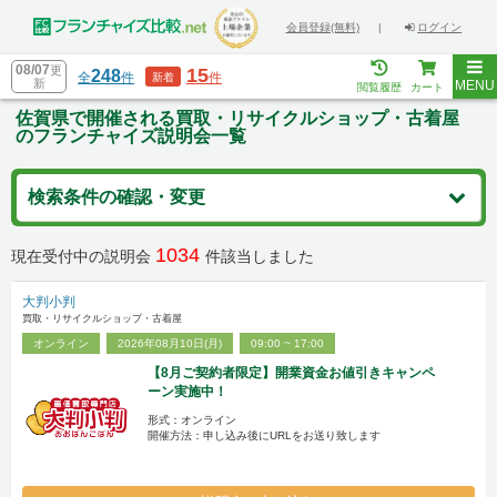
会員登録(無料)
|
ログイン
08/07
更
15
248
全
件
件
新着
新
MENU
閲覧履歴
カート
佐賀県で開催される買取・リサイクルショップ・古着屋
のフランチャイズ説明会一覧
検索条件の確認・変更
1034
現在受付中の説明会
件該当しました
大判小判
買取・リサイクルショップ・古着屋
オンライン
2026年08月10日(月)
09:00 ~ 17:00
【8月ご契約者限定】開業資金お値引きキャンペ
ーン実施中！
形式：オンライン
開催方法：申し込み後にURLをお送り致します