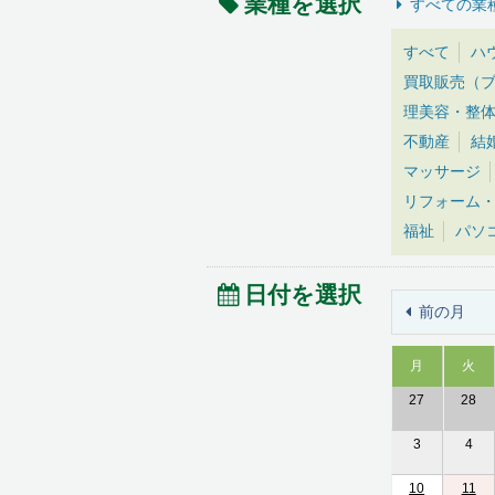
業種を選択
すべての業
すべて
ハ
買取販売（
理美容・整
不動産
結
マッサージ
リフォーム
福祉
パソ
日付を選択
前の月
月
火
27
28
3
4
10
11