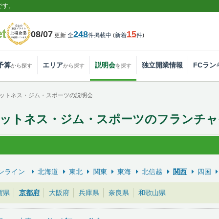
です。
08/07
248
15
更新
全
件掲載中
(
新着
件
)
予算
エリア
説明会
独立開業情報
FCラン
から探す
から探す
を探す
ットネス・ジム・スポーツの説明会
ィットネス・ジム・スポーツのフランチャ
ンライン
北海道
東北
関東
東海
北信越
関西
四国
賀県
京都府
大阪府
兵庫県
奈良県
和歌山県