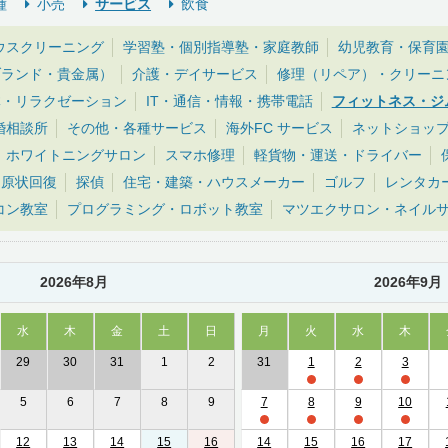
種
小売
サービス
飲食
ウスクリーニング
学習塾・個別指導塾・家庭教師
幼児教育・保育
ブランド・貴金属）
介護・デイサービス
修理（リペア）・クリーニ
体・リラクゼーション
IT・通信・情報・携帯電話
フィットネス・ジ
婚相談所
その他・各種サービス
海外FC サービス
ネットショッ
ホワイトニングサロン
スマホ修理
軽貨物・運送・ドライバー
・原状回復
探偵
住宅・建築・ハウスメーカー
ゴルフ
レンタカ
コン教室
プログラミング・ロボット教室
マツエクサロン・ネイル
2026年8月
2026年9月
水
木
金
土
日
月
火
水
木
29
30
31
1
2
31
1
2
3
5
6
7
8
9
7
8
9
10
12
13
14
15
16
14
15
16
17