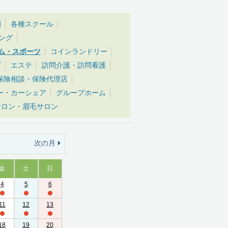
園
各種スクール
ング
ム・スポーツ
コインランドリー
プ
エステ
訪問介護・訪問看護
保険相談・保険代理店
ー・カーシェア
グループホーム
サロン・眉毛サロン
次の月
金
土
日
4
5
6
11
12
13
18
19
20