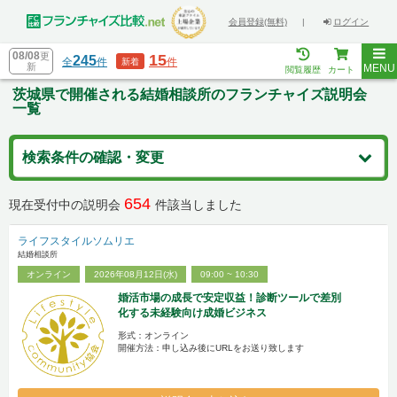
会員登録(無料)
|
ログイン
08/08
更
15
245
全
件
件
新着
新
MENU
閲覧履歴
カート
茨城県で開催される結婚相談所のフランチャイズ説明会
一覧
検索条件の確認・変更
654
現在受付中の説明会
件該当しました
ライフスタイルソムリエ
結婚相談所
オンライン
2026年08月12日(水)
09:00 ~ 10:30
婚活市場の成長で安定収益！診断ツールで差別
化する未経験向け成婚ビジネス
形式：オンライン
開催方法：申し込み後にURLをお送り致します