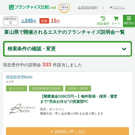
会員登録(無料)
|
ログイン
08/09
更
15
245
全
件
件
新着
新
MENU
閲覧履歴
カート
富山県で開催されるエステのフランチャイズ説明会一覧
検索条件の確認・変更
333
現在受付中の説明会
件該当しました
韓国肌管理Belle
エステ
オンライン
2026年08月12日(水)
10:00 ~ 20:00
【開業資金1000万円～】物件取得・採用・運営
まで“完全お任せ”の投資型FC
形式：オンライン
開催方法：申し込み後にURLをお送り致します
説明会に申し込む