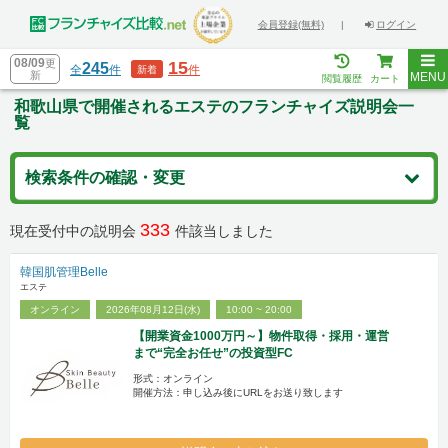
会員登録(無料)
|
ログイン
08/09
更
15
245
全
件
件
新着
新
MENU
閲覧履歴
カート
和歌山県で開催されるエステのフランチャイズ説明会一
覧
検索条件の確認・変更
333
現在受付中の説明会
件該当しました
韓国肌管理Belle
エステ
オンライン
2026年08月12日(水)
10:00 ~ 20:00
【開業資金1000万円～】物件取得・採用・運営
まで“完全お任せ”の投資型FC
形式：オンライン
開催方法：申し込み後にURLをお送り致します