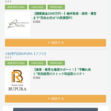
エステ
開催場所応相談
日程応相談
時間応相談
【開業資金1000万円～】物件取得・採用・運営
まで“完全お任せ”の投資型FC
応相談
相談する
小顔専門店BUPURA【ブプラ】
エステ
開催場所応相談
日程応相談
時間応相談
【集客・教育を徹底サポート！】”手離れ良
く”安定経営のストック収益型エステ！
応相談
相談する