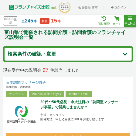
会員登録(無料)
|
ログイン
08/08
更
15
245
全
件
件
新着
新
MENU
閲覧履歴
カート
富山県で開催される訪問介護・訪問看護のフランチャイ
ズ説明会一覧
検索条件の確認・変更
97
現在受付中の説明会
件該当しました
日本訪問マッサージ協会
訪問介護・訪問看護
オンライン
2026年08月11日(火)
10:00 ~ 17:00
30代〜50代必見！今大注目の「訪問型マッサー
ジ事業」で開業しませんか？
形式：オンライン
開催方法：申し込み後にURLをお送り致します