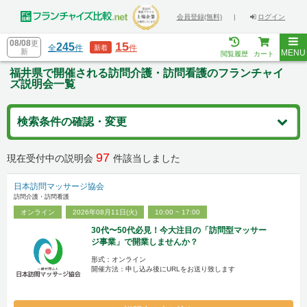
会員登録(無料)
|
ログイン
08/08
更
15
245
全
件
件
新着
新
MENU
閲覧履歴
カート
福井県で開催される訪問介護・訪問看護のフランチャイ
ズ説明会一覧
検索条件の確認・変更
97
現在受付中の説明会
件該当しました
日本訪問マッサージ協会
訪問介護・訪問看護
オンライン
2026年08月11日(火)
10:00 ~ 17:00
30代〜50代必見！今大注目の「訪問型マッサー
ジ事業」で開業しませんか？
形式：オンライン
開催方法：申し込み後にURLをお送り致します