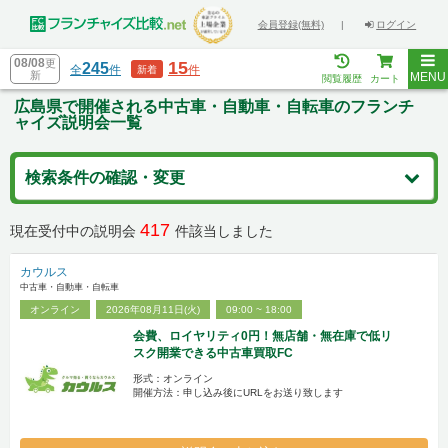
会員登録(無料)
|
ログイン
08/08
更
15
245
全
件
件
新着
新
MENU
閲覧履歴
カート
広島県で開催される中古車・自動車・自転車のフランチ
ャイズ説明会一覧
検索条件の確認・変更
417
現在受付中の説明会
件該当しました
カウルス
中古車・自動車・自転車
オンライン
2026年08月11日(火)
09:00 ~ 18:00
会費、ロイヤリティ0円！無店舗・無在庫で低リ
スク開業できる中古車買取FC
形式：オンライン
開催方法：申し込み後にURLをお送り致します