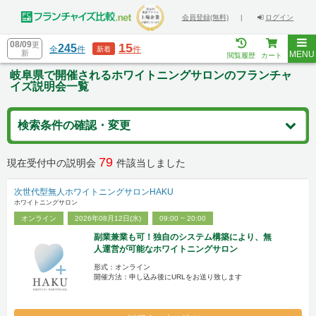
会員登録(無料)
|
ログイン
08/09
更
15
245
全
件
件
新着
新
MENU
閲覧履歴
カート
岐阜県で開催されるホワイトニングサロンのフランチャ
イズ説明会一覧
検索条件の確認・変更
79
現在受付中の説明会
件該当しました
次世代型無人ホワイトニングサロンHAKU
ホワイトニングサロン
オンライン
2026年08月12日(水)
09:00 ~ 20:00
副業兼業も可！独自のシステム構築により、無
人運営が可能なホワイトニングサロン
形式：オンライン
開催方法：申し込み後にURLをお送り致します