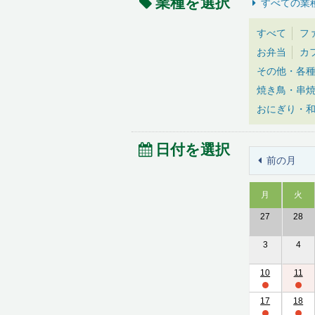
業種を選択
すべての業
すべて
フ
お弁当
カ
その他・各
焼き鳥・串
おにぎり・
日付を選択
前の月
月
火
27
28
3
4
10
11
17
18