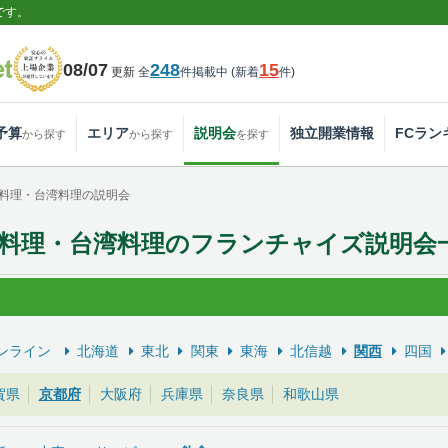
です。
08/07
248
15
更新
全
件掲載中
(
新着
件
)
予算
エリア
説明会
独立開業情報
FCラン
から探す
から探す
を探す
料理・台湾料理の説明会
料理・台湾料理のフランチャイズ説明会
ンライン
北海道
東北
関東
東海
北信越
関西
四国
賀県
京都府
大阪府
兵庫県
奈良県
和歌山県