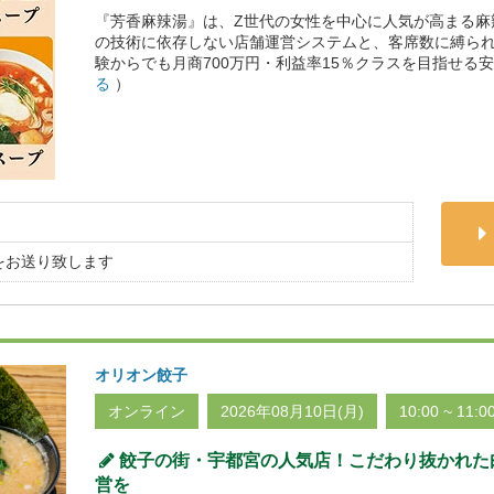
『芳香麻辣湯』は、Z世代の女性を中心に人気が高まる麻
の技術に依存しない店舗運営システムと、客席数に縛ら
験からでも月商700万円・利益率15％クラスを目指せる
る
）
をお送り致します
オリオン餃子
オンライン
2026年08月10日(月)
10:00 ~ 11:0
餃子の街・宇都宮の人気店！こだわり抜かれた
営を