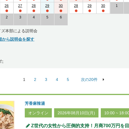
26
27
28
29
30
28
29
30
1
2
3
4
5
6
イズ本部による説明会
程から説明会を探す
た
1
2
3
4
5
次の20件
芳香麻辣湯
オンライン
2026年08月10日(月)
10:00 ~ 18:0
Z世代の女性から圧倒的支持！月商700万円を