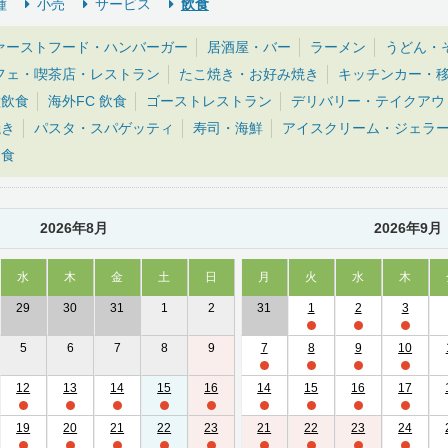
種
小売
サービス
飲食
ァーストフード・ハンバーガー
居酒屋・バー
ラーメン
うどん・
フェ・喫茶店・レストラン
たこ焼き・お好み焼き
キッチンカー・
種飲食
海外FC 飲食
ゴーストレストラン
デリバリー・テイクアウ
焼き
パスタ・スパゲッティ
寿司・海鮮
アイスクリーム・ジェラ
和食
2026年8月
2026年9月
水
木
金
土
日
月
火
水
木
29
30
31
1
2
31
1
2
3
5
6
7
8
9
7
8
9
10
12
13
14
15
16
14
15
16
17
19
20
21
22
23
21
22
23
24