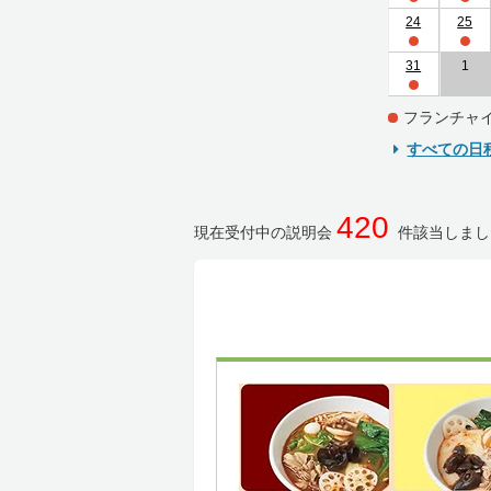
24
25
31
1
フランチャ
すべての日
420
現在受付中の説明会
件該当しまし