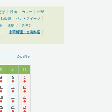
そば
焼肉
カレー
ピザ
移動販売
パン・スイーツ
ト
唐揚げ・チキン
ート
中華料理・台湾料理
次の月
金
土
日
4
5
6
11
12
13
18
19
20
25
26
27