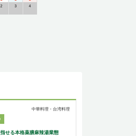
2
3
4
中華料理・台湾料理
0
目指せる本格薬膳麻辣湯業態