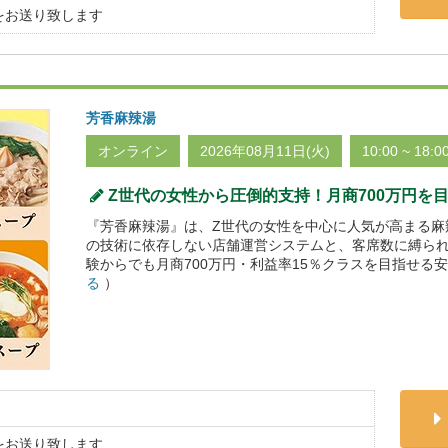
をお送り致します
芳香麻辣湯
オンライン
2026年08月11日(火)
10:00 ~ 18:0
Z世代の女性から圧倒的支持！月商700万円を
『芳香麻辣湯』は、Z世代の女性を中心に人気が高まる麻
の技術に依存しない店舗運営システムと、客席数に縛ら
験からでも月商700万円・利益率15％クラスを目指せる
る
）
をお送り致します