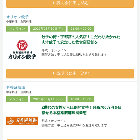
説明会に申し込む
オリオン餃子
中華料理・台湾料理
オンライン
2026年08月10日(月)
21:00 ~ 22:00
餃子の街・宇都宮の人気店！こだわり抜かれた
肉汁餃子で安定した飲食店経営を
形式：オンライン
開催方法：申し込み後にURLをお送り致します
説明会に申し込む
芳香麻辣湯
中華料理・台湾料理
オンライン
2026年08月11日(火)
10:00 ~ 18:00
Z世代の女性から圧倒的支持！月商700万円を目
指せる本格薬膳麻辣湯業態
形式：オンライン
開催方法：申し込み後にURLをお送り致します