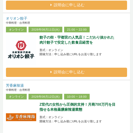
説明会に申し込む
オリオン餃子
中華料理・台湾料理
オンライン
2026年08月11日(火)
21:00 ~ 22:00
餃子の街・宇都宮の人気店！こだわり抜かれた
肉汁餃子で安定した飲食店経営を
形式：オンライン
開催方法：申し込み後にURLをお送り致します
説明会に申し込む
芳香麻辣湯
中華料理・台湾料理
オンライン
2026年08月12日(水)
10:00 ~ 18:00
Z世代の女性から圧倒的支持！月商700万円を目
指せる本格薬膳麻辣湯業態
形式：オンライン
開催方法：申し込み後にURLをお送り致します