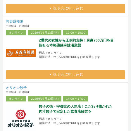
説明会に申し込む
芳香麻辣湯
中華料理・台湾料理
オンライン
2026年08月13日(木)
10:00 ~ 18:00
Z世代の女性から圧倒的支持！月商700万円を目
指せる本格薬膳麻辣湯業態
形式：オンライン
開催方法：申し込み後にURLをお送り致します
説明会に申し込む
オリオン餃子
中華料理・台湾料理
オンライン
2026年08月13日(木)
14:00 ~ 17:00
餃子の街・宇都宮の人気店！こだわり抜かれた
肉汁餃子で安定した飲食店経営を
形式：オンライン
開催方法：申し込み後にURLをお送り致します