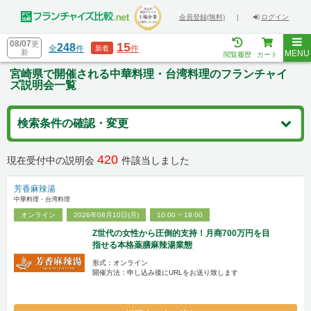
会員登録(無料)
|
ログイン
08/07
更
15
248
全
件
件
新着
新
MENU
閲覧履歴
カート
宮崎県で開催される中華料理・台湾料理のフランチャイ
ズ説明会一覧
検索条件の確認・変更
420
現在受付中の説明会
件該当しました
芳香麻辣湯
中華料理・台湾料理
オンライン
2026年08月10日(月)
10:00 ~ 18:00
Z世代の女性から圧倒的支持！月商700万円を目
指せる本格薬膳麻辣湯業態
形式：オンライン
開催方法：申し込み後にURLをお送り致します