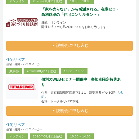
オンライン
2026年08月11日(火)
10:00 ~ 19:00
「家を売らない」から感謝される。在庫ゼロ・
高利益率の「住宅コンサルタント」
形式：オンライン
開催方法：申し込み後にURLをお送り致します
説明会に申し込む
住宅リペア
住宅・建築・ハウスメーカー
東京都
2026年08月11日(火)
10:00 ~ 14:00
個別のWEBセミナー開催中！参加者限定特典あ
り
住所：東京都新宿区西新宿2-1-1 新宿三井ビル 30階 「
地
図
」
会場：トータルリペア本社
説明会に申し込む
住宅リペア
住宅・建築・ハウスメーカー
オンライン
2026年08月11日(火)
10:00 ~ 14:00