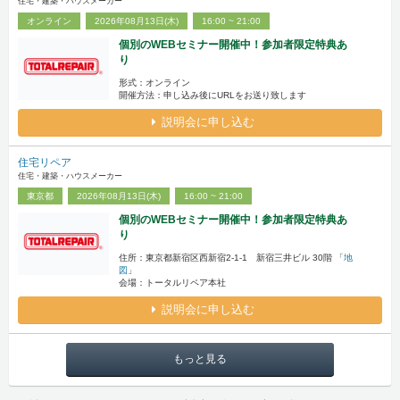
住宅・建築・ハウスメーカー
オンライン
2026年08月13日(木)
16:00 ~ 21:00
個別のWEBセミナー開催中！参加者限定特典あ
り
形式：オンライン
開催方法：申し込み後にURLをお送り致します
説明会に申し込む
住宅リペア
住宅・建築・ハウスメーカー
東京都
2026年08月13日(木)
16:00 ~ 21:00
個別のWEBセミナー開催中！参加者限定特典あ
り
住所：東京都新宿区西新宿2-1-1 新宿三井ビル 30階 「
地
図
」
会場：トータルリペア本社
説明会に申し込む
もっと見る