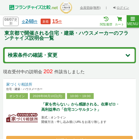
会員登録(無料)
|
ログイン
08/07
更
15
248
全
件
件
新着
新
MENU
閲覧履歴
カート
東京都で開催される住宅・建築・ハウスメーカーのフラ
ンチャイズ説明会一覧
検索条件の確認・変更
202
現在受付中の説明会
件該当しました
家づくり相談所
住宅・建築・ハウスメーカー
オンライン
2026年08月10日(月)
10:00 ~ 19:00
「家を売らない」から感謝される。在庫ゼロ・
高利益率の「住宅コンサルタント」
形式：オンライン
開催方法：申し込み後にURLをお送り致します