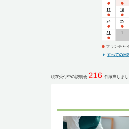
17
18
24
25
31
1
フランチャ
すべての日
216
現在受付中の説明会
件該当しまし