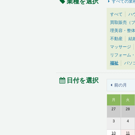
業種を選択
すべての業
すべて
ハ
買取販売（
理美容・整
不動産
結
マッサージ
リフォーム
福祉
パソ
日付を選択
前の月
月
火
27
28
3
4
10
11