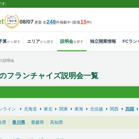
です。
08/07
248
15
更新
全
件掲載中
(
新着
件
)
予算
エリア
説明会
独立開業情報
FCラン
から探す
から探す
を探す
の説明会
のフランチャイズ説明会一覧
ンライン
北海道
東北
関東
東海
北信越
関西
四国
島県
香川県
愛媛県
高知県