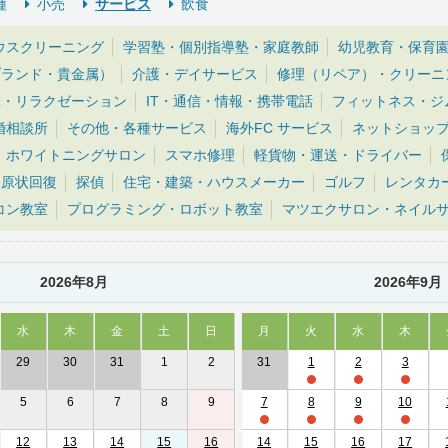
種
小売
サービス
飲食
ウスクリーニング
学習塾・個別指導塾・家庭教師
幼児教育・保育
ブランド・貴金属）
介護・デイサービス
修理（リペア）・クリーニ
体・リラクゼーション
IT・通信・情報・携帯電話
フィットネス・ジ
婚相談所
その他・各種サービス
海外FC サービス
ネットショッ
ホワイトニングサロン
スマホ修理
軽貨物・運送・ドライバー
・原状回復
探偵
住宅・建築・ハウスメーカー
ゴルフ
レンタカ
コン教室
プログラミング・ロボット教室
マツエクサロン・ネイル
2026年8月
2026年9月
水
木
金
土
日
月
火
水
木
29
30
31
1
2
31
1
2
3
5
6
7
8
9
7
8
9
10
12
13
14
15
16
14
15
16
17