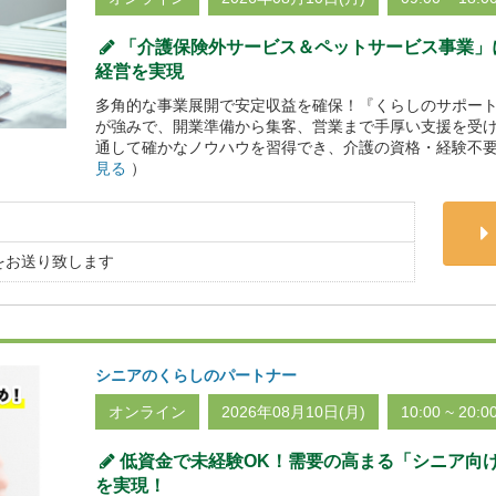
「介護保険外サービス＆ペットサービス事業」
経営を実現
多角的な事業展開で安定収益を確保！『くらしのサポート
が強みで、開業準備から集客、営業まで手厚い支援を受
通して確かなノウハウを習得でき、介護の資格・経験不要
見る
）
をお送り致します
シニアのくらしのパートナー
オンライン
2026年08月10日(月)
10:00 ~ 20:0
低資金で未経験OK！需要の高まる「シニア向
を実現！