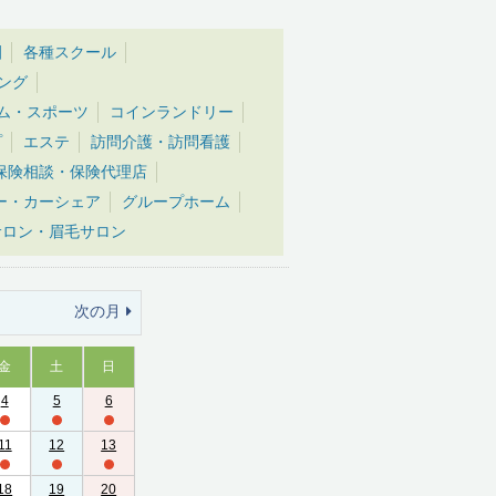
園
各種スクール
ング
ム・スポーツ
コインランドリー
プ
エステ
訪問介護・訪問看護
保険相談・保険代理店
ー・カーシェア
グループホーム
サロン・眉毛サロン
次の月
金
土
日
4
5
6
11
12
13
18
19
20