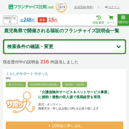
会員登録(無料)
|
ログイン
08/07
更
15
248
全
件
件
新着
新
MENU
閲覧履歴
カート
鹿児島県で開催される福祉のフランチャイズ説明会一覧
検索条件の確認・変更
216
現在受付中の説明会
件該当しました
くらしのサポート サポっ人
福祉
オンライン
2026年08月10日(月)
09:00 ~ 18:00
「介護保険外サービス＆ペットサービス事業」
に挑戦！複数の収入源で長期経営を実現
形式：オンライン
開催方法：申し込み後にURLをお送り致します
説明会に申し込む