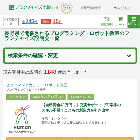
会員登録(無料)
|
ログイン
08/08
更
15
245
全
件
件
新着
新
MENU
閲覧履歴
カート
長野県で開催されるプログラミング・ロボット教室のフ
ランチャイズ説明会一覧
検索条件の確認・変更
1148
現在受付中の説明会
件該当しました
ヒューマンアカデミー ロボット教室
プログラミング・ロボット教室
オンライン
2026年08月11日(火)
11:00 ~ 12:30
【自己資金40万円～】充実サポートで工学系の
スキル不要！こどもの創造力を引き出す
形式：オンライン
開催方法：申し込み後にURLをお送り致します