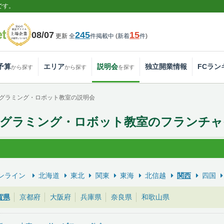
です。
08/07
245
15
更新
全
件掲載中
(
新着
件
)
予算
エリア
説明会
独立開業情報
FCラン
から探す
から探す
を探す
グラミング・ロボット教室の説明会
ログラミング・ロボット教室のフランチャ
ンライン
北海道
東北
関東
東海
北信越
関西
四国
賀県
京都府
大阪府
兵庫県
奈良県
和歌山県