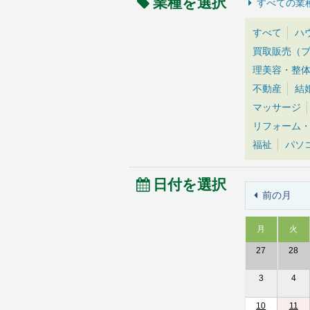
業種を選択
すべての業
すべて
ハ
買取販売（
理美容・整
不動産
結
マッサージ
リフォーム
福祉
パソ
日付を選択
前の月
月
火
27
28
3
4
10
11