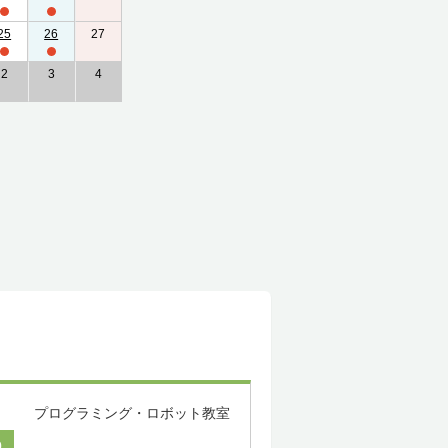
25
26
27
2
3
4
プログラミング・ロボット教室
0