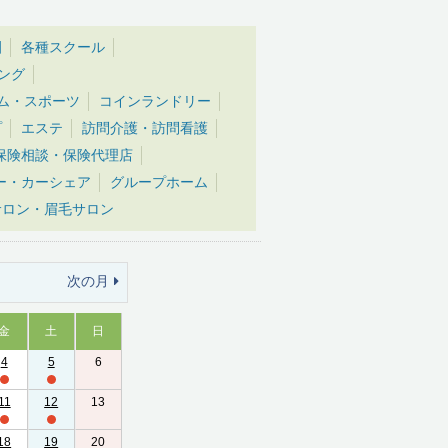
園
各種スクール
ング
ム・スポーツ
コインランドリー
プ
エステ
訪問介護・訪問看護
保険相談・保険代理店
ー・カーシェア
グループホーム
サロン・眉毛サロン
次の月
金
土
日
4
5
6
11
12
13
18
19
20