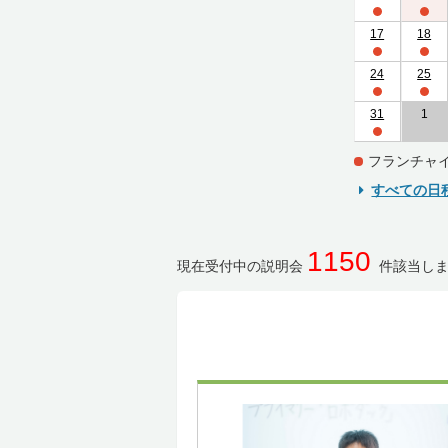
17
18
24
25
31
1
フランチャ
すべての日
1150
現在受付中の説明会
件該当し