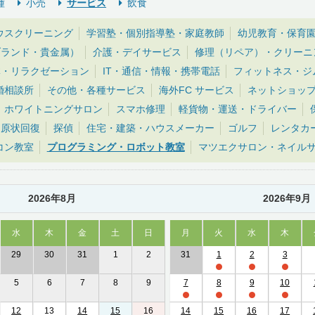
種
小売
サービス
飲食
ウスクリーニング
学習塾・個別指導塾・家庭教師
幼児教育・保育
ブランド・貴金属）
介護・デイサービス
修理（リペア）・クリーニ
体・リラクゼーション
IT・通信・情報・携帯電話
フィットネス・ジ
婚相談所
その他・各種サービス
海外FC サービス
ネットショッ
ホワイトニングサロン
スマホ修理
軽貨物・運送・ドライバー
・原状回復
探偵
住宅・建築・ハウスメーカー
ゴルフ
レンタカ
コン教室
プログラミング・ロボット教室
マツエクサロン・ネイル
2026年8月
2026年9月
水
木
金
土
日
月
火
水
木
29
30
31
1
2
31
1
2
3
5
6
7
8
9
7
8
9
10
12
13
14
15
16
14
15
16
17