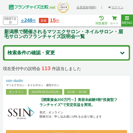
会員登録(無料)
|
ログイン
08/07
更
15
248
全
件
件
新着
新
MENU
閲覧履歴
カート
新潟県で開催されるマツエクサロン・ネイルサロン・眉
毛サロンのフランチャイズ説明会一覧
検索条件の確認・変更
113
現在受付中の説明会
件該当しました
ssin studio
マツエクサロン・ネイルサロン・眉毛サロン
オンライン
2026年08月10日(月)
10:00 ~ 20:00
【開業資金200万円～】美容未経験9割“投資型フ
ランチャイズ”で安定収益を実現。
形式：オンライン
開催方法：申し込み後にURLをお送り致します