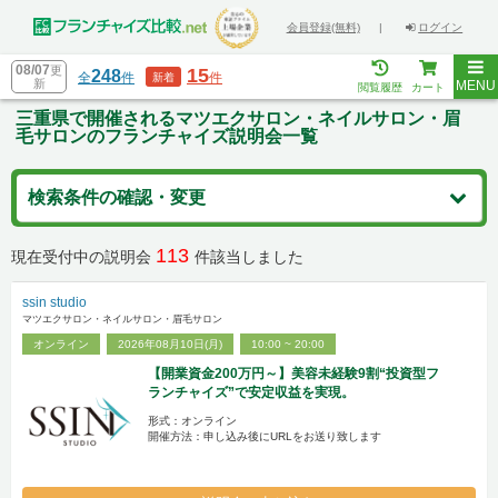
会員登録(無料)
|
ログイン
08/07
更
15
248
全
件
件
新着
新
MENU
閲覧履歴
カート
三重県で開催されるマツエクサロン・ネイルサロン・眉
毛サロンのフランチャイズ説明会一覧
検索条件の確認・変更
113
現在受付中の説明会
件該当しました
ssin studio
マツエクサロン・ネイルサロン・眉毛サロン
オンライン
2026年08月10日(月)
10:00 ~ 20:00
【開業資金200万円～】美容未経験9割“投資型フ
ランチャイズ”で安定収益を実現。
形式：オンライン
開催方法：申し込み後にURLをお送り致します