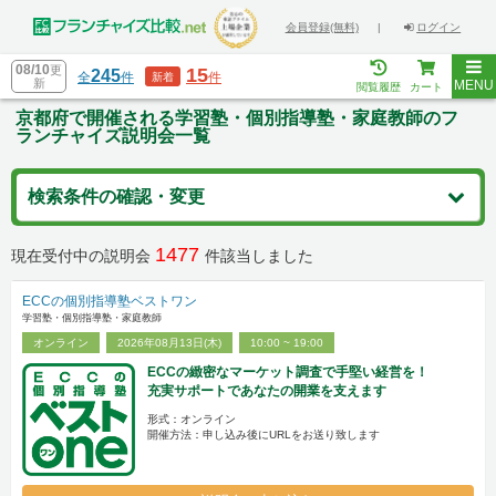
会員登録(無料)
|
ログイン
08/10
更
15
245
全
件
件
新着
新
MENU
閲覧履歴
カート
京都府で開催される学習塾・個別指導塾・家庭教師のフ
ランチャイズ説明会一覧
検索条件の確認・変更
1477
現在受付中の説明会
件該当しました
ECCの個別指導塾ベストワン
学習塾・個別指導塾・家庭教師
オンライン
2026年08月13日(木)
10:00 ~ 19:00
ECCの緻密なマーケット調査で手堅い経営を！
充実サポートであなたの開業を支えます
形式：オンライン
開催方法：申し込み後にURLをお送り致します