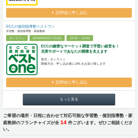
説明会に申し込む
ECCの個別指導塾ベストワン
学習塾・個別指導塾・家庭教師
オンライン
2026年08月17日(月)
10:00 ~ 19:00
ECCの緻密なマーケット調査で手堅い経営を！
充実サポートであなたの開業を支えます
形式：オンライン
開催方法：申し込み後にURLをお送り致します
説明会に申し込む
もっと見る
ご希望の場所・日程に合わせて対応可能な学習塾・個別指導塾・家
14
庭教師のフランチャイズが全
件ございます。ぜひご相談くださ
い。