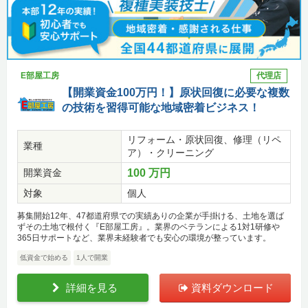
E部屋工房
代理店
【開業資金100万円！】原状回復に必要な複数
の技術を習得可能な地域密着ビジネス！
リフォーム・原状回復、修理（リペ
業種
ア）・クリーニング
開業資金
100 万円
対象
個人
募集開始12年、47都道府県での実績ありの企業が手掛ける、土地を選ば
ずその土地で根付く『E部屋工房』。業界のベテランによる1対1研修や
365日サポートなど、業界未経験者でも安心の環境が整っています。
低資金で始める
1人で開業
詳細を見る
資料ダウンロード