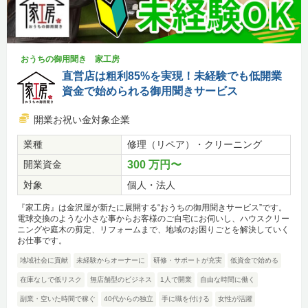
おうちの御用聞き 家工房
直営店は粗利85%を実現！未経験でも低開業
資金で始められる御用聞きサービス
開業お祝い金対象企業
業種
修理（リペア）・クリーニング
開業資金
300 万円〜
対象
個人・法人
『家工房』は金沢屋が新たに展開する“おうちの御用聞きサービス”です。
電球交換のような小さな事からお客様のご自宅にお伺いし、ハウスクリー
ニングや庭木の剪定、リフォームまで、地域のお困りごとを解決していく
お仕事です。
地域社会に貢献
未経験からオーナーに
研修・サポートが充実
低資金で始める
在庫なしで低リスク
無店舗型のビジネス
1人で開業
自由な時間に働く
副業・空いた時間で稼ぐ
40代からの独立
手に職を付ける
女性が活躍