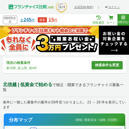
会員登録(無料)
|
ログイン
08/09
更
15
245
全
件
件
新着
新
MENU
閲覧履歴
カート
現在の検索条件
検索条件を変更
新潟県, 富山県, 他4件
北信越 | 低資金で始める
で独立・開業できるフランチャイズ募集一
覧
条件に一致した募集中の案件が28件見つかりました。 21 ～ 28 件を表示してい
ます
分布マップ
（横軸: 開業資金 / 縦軸: 加盟数）