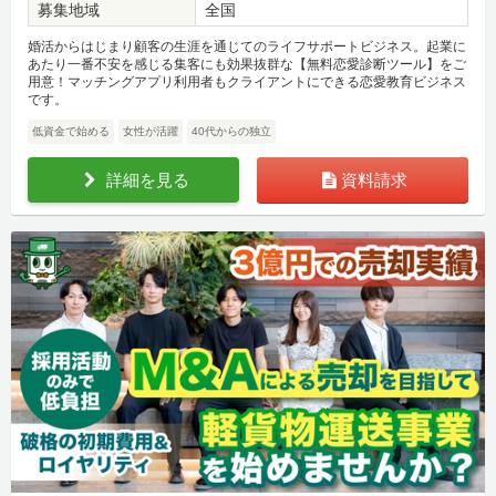
募集地域
全国
婚活からはじまり顧客の生涯を通じてのライフサポートビジネス。起業に
あたり一番不安を感じる集客にも効果抜群な【無料恋愛診断ツール】をご
用意！マッチングアプリ利用者もクライアントにできる恋愛教育ビジネス
です。
低資金で始める
女性が活躍
40代からの独立
詳細を見る
資料請求