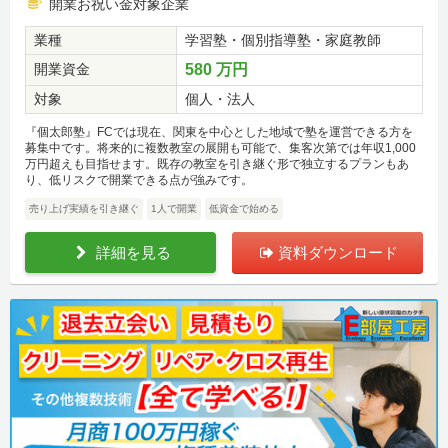
開業お祝い金対象企業
業種
学習塾・個別指導塾・家庭教師
開業資金
580 万円
対象
個人・法人
『個太郎塾』FCでは現在、関東を中心とした地域で塾を運営できる方を
募集中です。将来的に複数教室の展開も可能で、集客次第では年収1,000
万円超えも目指せます。既存の教室を引き継ぐ形で独立するプランもあ
り、低リスクで開業できる点が強みです。
売り上げ実績を引き継ぐ
1人で開業
低資金で始める
詳細を見る
資料ダウンロード