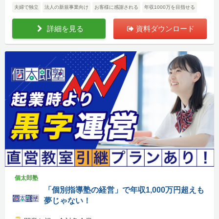
夫婦で独立
法人の新規事業向け
お客様に感謝される
年収1000万を目指せる
詳細を見る
資料ダウンロード
個太郎塾
「個別指導塾の経営」で年収1,000万円超えも
夢じゃない！