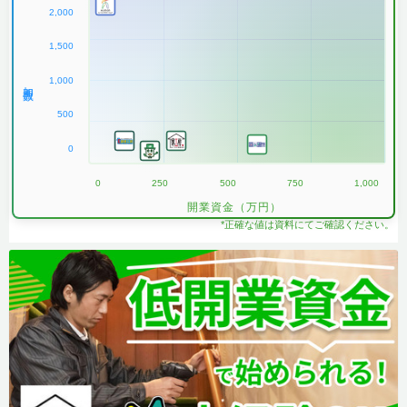
2,000
1,500
1,000
加盟数
500
0
0
250
500
750
1,000
開業資金（万円）
*正確な値は資料にてご確認ください。