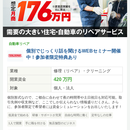
自動車リペア
個別でじっくり話を聞けるWEBセミナー開催
中！参加者限定特典あり
業種
修理（リペア）・クリーニング
開業資金
420 万円
対象
個人・法人
個別形式なので、ご都合に合わせて夜の時間帯や土日祝日も対応可能。取
引先例や収支例など、ここでしか伝えられない情報盛りだくさん。さら
に、参加者限定で希望者には資金シミュレーションをお出しいたします！
低資金で始める
研修・サポートが充実
自由な時間に働く
定年なしの仕事
1人で開業
手に職を付ける
無店舗型のビジネス