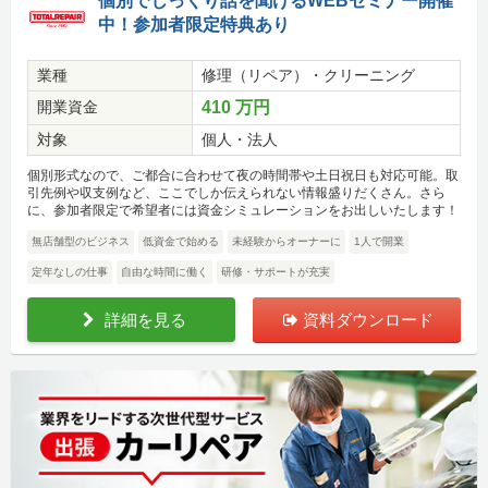
個別でじっくり話を聞けるWEBセミナー開催
中！参加者限定特典あり
業種
修理（リペア）・クリーニング
開業資金
410 万円
対象
個人・法人
個別形式なので、ご都合に合わせて夜の時間帯や土日祝日も対応可能。取
引先例や収支例など、ここでしか伝えられない情報盛りだくさん。さら
に、参加者限定で希望者には資金シミュレーションをお出しいたします！
無店舗型のビジネス
低資金で始める
未経験からオーナーに
1人で開業
定年なしの仕事
自由な時間に働く
研修・サポートが充実
詳細を見る
資料ダウンロード