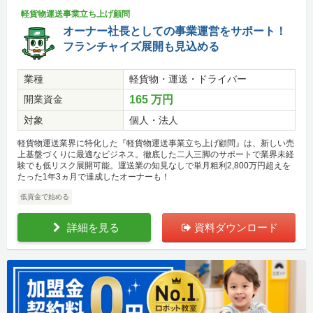
軽貨物運送事業立ち上げ顧問
オーナー社長としての事業運営をサポート！
フランチャイズ展開も見込める
業種
軽貨物・運送・ドライバー
開業資金
165 万円
対象
個人・法人
軽貨物運送業界に特化した『軽貨物運送事業立ち上げ顧問』は、新しい売
上基盤づくりに最適なビジネス。徹底した二人三脚のサポートで業界未経
験でも低リスク展開可能。運送業の知見なしで単月粗利2,800万円超えを
たった1年3ヵ月で達成したオーナーも！
低資金で始める
詳細を見る
資料ダウンロード