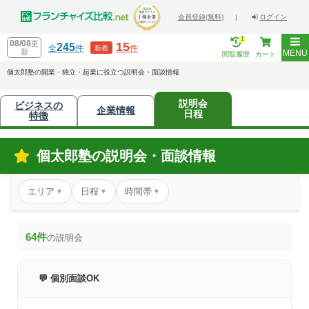
会員登録(無料)
|
ログイン
1
08/08
更
15
245
全
件
件
新着
新
MENU
閲覧履歴
カート
個太郎塾の開業・独立・起業に役立つ説明会・面談情報
説明会
ビジネスの
企業情報
日程
特徴
個太郎塾の説明会・面談情報
エリア
日程
時間帯
▼
▼
▼
64件
の説明会
💬 個別面談OK