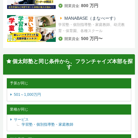
800 万円
開業資金:
MANABASE（まなべーす）
学習塾・個別指導塾・家庭教師、幼児教
育・保育園、各種スクール
500 万円〜
開業資金:
個太郎塾と同じ条件から、フランチャイズ本部を探
す
予算が同じ
501～1,000万円
業種が同じ
サービス
学習塾・個別指導塾・家庭教師