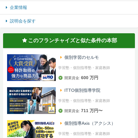
企業情報
説明会を探す
このフランチャイズと似た条件の本部
個別学習のセルモ
学習塾・個別指導塾・家庭教師
600 万円
開業資金:
ITTO個別指導学院
学習塾・個別指導塾・家庭教師
711 万円〜
開業資金:
個別指導Axis（アクシス）
学習塾・個別指導塾・家庭教師