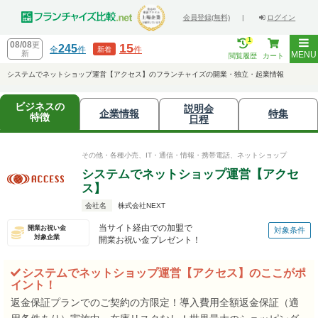
会員登録(無料)
|
ログイン
1
08/08
更
15
245
全
件
件
新着
新
MENU
閲覧履歴
カート
システムでネットショップ運営【アクセス】のフランチャイズの開業・独立・起業情報
ビジネスの
説明会
企業情報
特集
特徴
日程
その他・各種小売、IT・通信・情報・携帯電話、ネットショップ
システムでネットショップ運営【アクセ
ス】
会社名
株式会社NEXT
当サイト経由での加盟で
開業お祝い金
対象条件
対象企業
開業お祝い金プレゼント！
システムでネットショップ運営【アクセス】のここがポ
イント！
返金保証プランでのご契約の方限定！導入費用全額返金保証（適