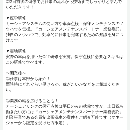
◎2日前後の研修でお仕事の流れから技術までしっかりと学んで
いただきます！
▼座学研修
カーシェアシステムの使い方や車両点検・保守メンテナンスのノ
ウハウを伝授。『カーシェアメンテナンスパートナー業務委託』
独自のノウハウで、効率的に仕事を完遂するための知識を身につ
けます！
▼実地研修
実際の車両を用いたOJT研修を実施。保守点検に必要なスキルは
この研修で学べます。
〜開業後〜
◎仕事は本部から紹介！
面談時にどれぐらい働けるか、稼ぎたいかなどをご相談くださ
い。
◎業務の幅を広げることも！
カーシェアリングの保守点検は平日のみの稼働ですが、土日祝も
働きたい方には『カーシェアメンテナンスパートナー業務委託』
創業事業である会員制出張洗車の案件もご紹介可能です（マネー
ジャーから認定を受けた方限定）。