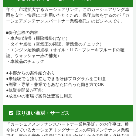
年々、市場拡大するカーシェアリング。このカーシェアリング車
両を安全・快適にご利用いただくため、保守点検をするのが『カ
ーシェアメンテナンスパートナー業務委託』のビジネスです。
■保守点検の内容
・車内の清掃（掃除機掛けなど）
・タイヤ点検（空気圧の確認、溝残量のチェック）
・エンジン始動前点検（オイル・LLC・ブレーキフルードの確
認、ウォッシャー液の補充）
・車載品のチェック
●本部からの案件紹介あり
●未経験でも独り立ちできる研修プログラムをご用意
●副業・専業・兼業でもあなたに合った働き方でOK
●低資金開業が可能
●成長中の市場で案件は豊富に用意
取り扱い商材・サービス
『カーシェアメンテナンスパートナー業務委託』のお仕事は、昨
今伸びているカーシェアリングサービスの車両メンテナンス業務
です。車両を安全・快適にご利用いただくための保守・点検を行