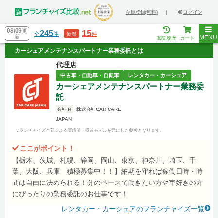
会員登録(無料)
|
ログイン
08/09
更
15
245
全
件
件
新着
新
MENU
閲覧履歴
カート
カーシェアメンテナンスパートナー業務委託とは
代理店
中古車・自動車・自転車
レンタカー・カーシェア
カーシェアメンテナンスパートナー業務委
託
会社名
株式会社CAR CARE
JAPAN
フランチャイズ本部による実績値・収益モデルを元にした参考となります。
ここがポイント！
【栃木、茨城、札幌、静岡、岡山、東京、神奈川、埼玉、千
葉、大阪、兵庫 積極募集中！！】納期を守れば稼働日時・時
間は自由に決められる！分のペースで働きたい方や車好きの方
にぴったりの業務委託のお仕事です！
レンタカー・カーシェアのフランチャイズ一覧