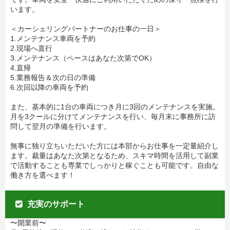
います。
＜カーシェリングパートナーのお仕事の一日＞
1.メンテナンス車両を予約
2.現場へ直行
3.メンテナンス（ペースはあなた次第でOK）
4.直帰
5.業務報告＆次の日の準備
6.次回以降の車両を予約
また、基本的に1台の車両につき月に3回のメンテナンスを実施。
月を3クールに分けてメンテナンスを行い、毎月末に事務所に訪
問して翌月の準備を行います。
無事に独り立ちいただいた方には本部からお仕事を一定量紹介し
ます。裁量はあなた次第となるため、スキマ時間を活用して副業
で活動することも専業でしっかりと稼ぐことも可能です。自由な
働き方を選べます！
充実のサポート
〜開業前〜