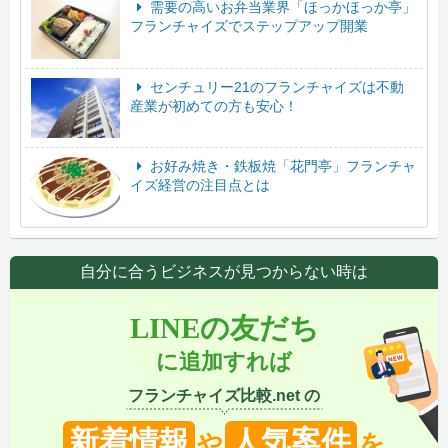
需要の高いお弁当業界「ほっかほっか亭」
フランチャイズでステップアップ開業
センチュリー21のフランチャイズは不動
産業が初めての方も安心！
お好み焼き・鉄板焼「花門亭」フランチャ
イズ経営の注目点とは
自分に合うビジネスが見つからない時は
LINEの友だち
に追加すれば
フランチャイズ比較.net の
新着情報
人気案件
や
を