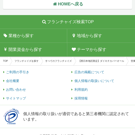
HOMEへ戻る
フランチャイズ検索TOP
業種から探す
地域から探す
開業資金から探す
テーマから探す
TOP
フランチャイズを探す
すべてのフランチャイズ
【西日本地区限定】ダイキチカバーオール
営
ご利用の手引き
広告の掲載について
会社概要
個人情報の取扱いについて
お問い合わせ
利用規約
サイトマップ
採用情報
個人情報の取り扱いが適切であると第三者機関に認定されて
います。