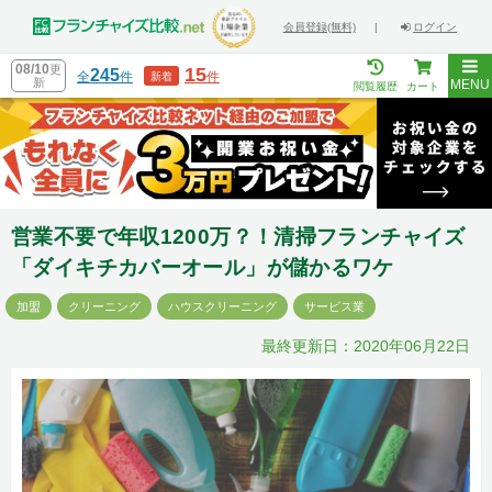
会員登録(無料)
|
ログイン
08/10
更
15
245
全
件
件
新着
新
MENU
閲覧履歴
カート
営業不要で年収1200万？！清掃フランチャイズ
「ダイキチカバーオール」が儲かるワケ
加盟
クリーニング
ハウスクリーニング
サービス業
最終更新日：2020年06月22日