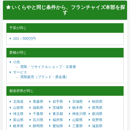
いくらやと同じ条件から、フランチャイズ本部を探
す
予算が同じ
101～500万円
業種が同じ
小売
買取・リサイクルショップ・古着屋
サービス
買取販売（ブランド・貴金属）
都道府県が同じ
北海道
青森県
岩手県
宮城県
秋田県
山形県
福島県
茨城県
栃木県
群馬県
埼玉県
千葉県
東京都
神奈川県
新潟県
富山県
石川県
福井県
山梨県
長野県
岐阜県
静岡県
愛知県
三重県
滋賀県