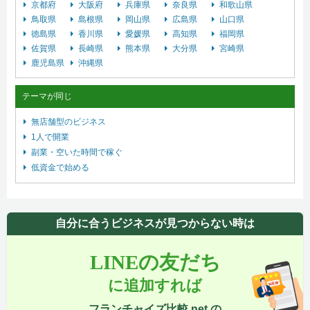
京都府
大阪府
兵庫県
奈良県
和歌山県
鳥取県
島根県
岡山県
広島県
山口県
徳島県
香川県
愛媛県
高知県
福岡県
佐賀県
長崎県
熊本県
大分県
宮崎県
鹿児島県
沖縄県
テーマが同じ
無店舗型のビジネス
1人で開業
副業・空いた時間で稼ぐ
低資金で始める
自分に合うビジネスが見つからない時は
LINEの友だち
に追加すれば
フランチャイズ比較.net の