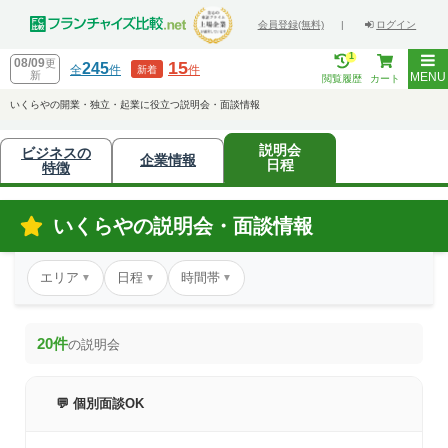
会員登録(無料)
|
ログイン
1
08/09
更
15
245
全
件
件
新着
新
MENU
閲覧履歴
カート
いくらやの開業・独立・起業に役立つ説明会・面談情報
説明会
ビジネスの
企業情報
日程
特徴
いくらやの説明会・面談情報
エリア
日程
時間帯
▼
▼
▼
20件
の説明会
💬 個別面談OK