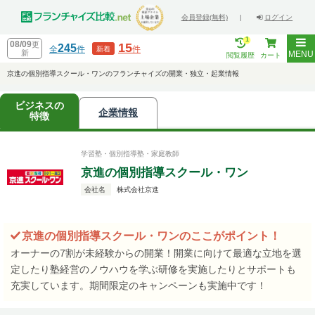
会員登録(無料)
|
ログイン
1
08/09
更
15
245
全
件
件
新着
新
MENU
閲覧履歴
カート
京進の個別指導スクール・ワンのフランチャイズの開業・独立・起業情報
ビジネスの
企業情報
特徴
学習塾・個別指導塾・家庭教師
京進の個別指導スクール・ワン
会社名
株式会社京進
京進の個別指導スクール・ワンのここがポイント！
オーナーの7割が未経験からの開業！開業に向けて最適な立地を選
定したり塾経営のノウハウを学ぶ研修を実施したりとサポートも
充実しています。期間限定のキャンペーンも実施中です！