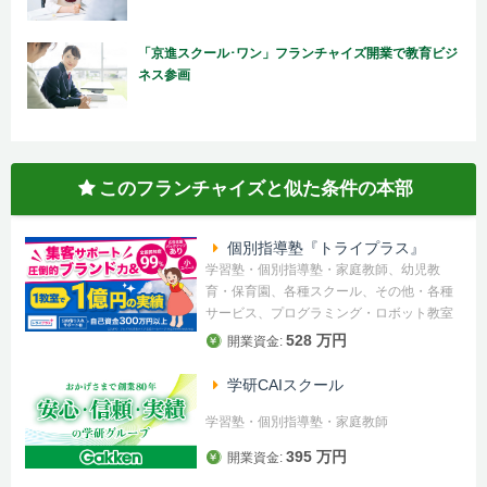
「京進スクール･ワン」フランチャイズ開業で教育ビジ
ネス参画
このフランチャイズと似た条件の本部
個別指導塾『トライプラス』
学習塾・個別指導塾・家庭教師、幼児教
育・保育園、各種スクール、その他・各種
サービス、プログラミング・ロボット教室
528 万円
開業資金:
学研CAIスクール
学習塾・個別指導塾・家庭教師
395 万円
開業資金: