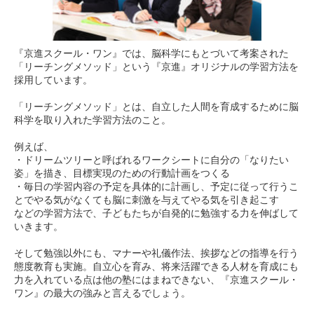
『京進スクール・ワン』では、脳科学にもとづいて考案された
「リーチングメソッド」という『京進』オリジナルの学習方法を
採用しています。
「リーチングメソッド」とは、自立した人間を育成するために脳
科学を取り入れた学習方法のこと。
例えば、
・ドリームツリーと呼ばれるワークシートに自分の「なりたい
姿」を描き、目標実現のための行動計画をつくる
・毎日の学習内容の予定を具体的に計画し、予定に従って行うこ
とでやる気がなくても脳に刺激を与えてやる気を引き起こす
などの学習方法で、子どもたちが自発的に勉強する力を伸ばして
いきます。
そして勉強以外にも、マナーや礼儀作法、挨拶などの指導を行う
態度教育も実施。自立心を育み、将来活躍できる人材を育成にも
力を入れている点は他の塾にはまねできない、『京進スクール・
ワン』の最大の強みと言えるでしょう。