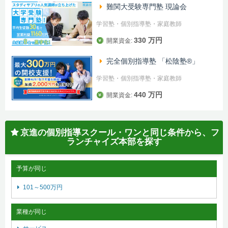
難関大受験専門塾 現論会
学習塾・個別指導塾・家庭教師
330 万円
開業資金:
完全個別指導塾 「松陰塾®」
学習塾・個別指導塾・家庭教師
440 万円
開業資金:
京進の個別指導スクール・ワンと同じ条件から、フ
ランチャイズ本部を探す
予算が同じ
101～500万円
業種が同じ