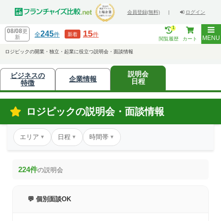
会員登録(無料)
|
ログイン
1
08/08
更
15
245
全
件
件
新着
新
MENU
閲覧履歴
カート
ロジピックの開業・独立・起業に役立つ説明会・面談情報
説明会
ビジネスの
企業情報
日程
特徴
ロジピックの説明会・面談情報
エリア
日程
時間帯
▼
▼
▼
224件
の説明会
💬 個別面談OK