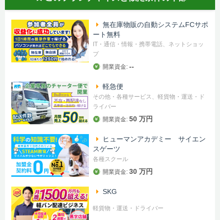
無在庫物販の自動システムFCサポ
ート無料
IT・通信・情報・携帯電話、ネットショッ
プ
--
開業資金:
軽急便
その他・各種サービス、軽貨物・運送・ド
ライバー
50 万円
開業資金:
ヒューマンアカデミー サイエン
スゲーツ
各種スクール
30 万円
開業資金:
SKG
軽貨物・運送・ドライバー