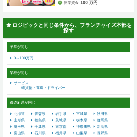
100 万円
開業資金:
ロジピックと同じ条件から、フランチャイズ本部を
探す
予算が同じ
0～100万円
業種が同じ
サービス
軽貨物・運送・ドライバー
都道府県が同じ
北海道
青森県
岩手県
宮城県
秋田県
山形県
福島県
茨城県
栃木県
群馬県
埼玉県
千葉県
東京都
神奈川県
新潟県
富山県
石川県
福井県
山梨県
長野県