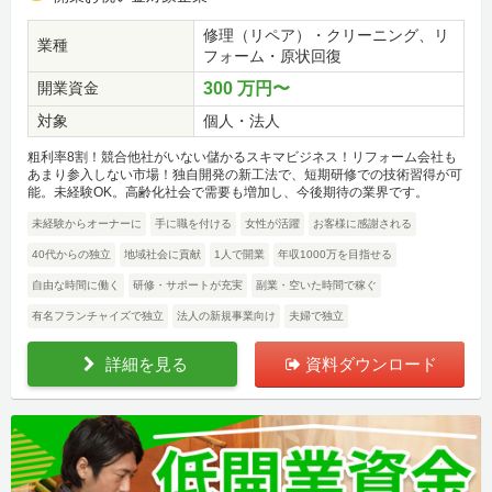
修理（リペア）・クリーニング、リ
業種
フォーム・原状回復
開業資金
300 万円〜
対象
個人・法人
粗利率8割！競合他社がいない儲かるスキマビジネス！リフォーム会社も
あまり参入しない市場！独自開発の新工法で、短期研修での技術習得が可
能。未経験OK。高齢化社会で需要も増加し、今後期待の業界です。
未経験からオーナーに
手に職を付ける
女性が活躍
お客様に感謝される
40代からの独立
地域社会に貢献
1人で開業
年収1000万を目指せる
自由な時間に働く
研修・サポートが充実
副業・空いた時間で稼ぐ
有名フランチャイズで独立
法人の新規事業向け
夫婦で独立
詳細を見る
資料ダウンロード