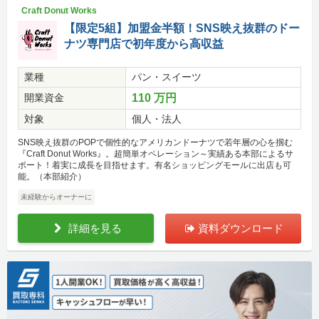
Craft Donut Works
【限定5組】加盟金半額！SNS映え抜群のドー
ナツ専門店で初年度から高収益
業種
パン・スイーツ
開業資金
110 万円
対象
個人・法人
SNS映え抜群のPOPで個性的なアメリカンドーナツで若年層の心を掴む
『Craft Donut Works』。超簡単オペレーション～実績ある本部によるサ
ポート！着実に成長を目指せます。有名ショッピングモールに出店も可
能。（本部紹介）
未経験からオーナーに
詳細を見る
資料ダウンロード