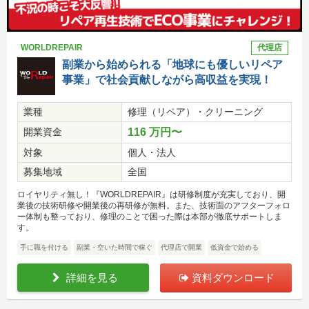
WORLDREPAIR
代理店
副業から始められる「地球にも優しいリペア
事業」で社会貢献しながら高収益を実現！
業種
修理（リペア）・クリーニング
開業資金
116 万円〜
対象
個人・法人
募集地域
全国
ロイヤリティ無し！『WORLDREPAIR』は研修制度が充実しており、開
業後の技術研修や開業後の再研修が無料。また、技術面のアフターフォロ
ー体制も整っており、修理のことで困った際は本部が徹底サポートしま
す。
手に職を付ける
副業・空いた時間で稼ぐ
代理店で開業
低資金で始める
詳細を見る
資料ダウンロード