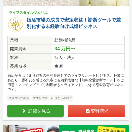
ライフスタイルソムリエ
婚活市場の成長で安定収益！診断ツールで差
別化する未経験向け成婚ビジネス
業種
結婚相談所
開業資金
34 万円〜
対象
個人・法人
募集地域
全国
婚活からはじまり顧客の生涯を通じてのライフサポートビジネス。起業に
あたり一番不安を感じる集客にも効果抜群な【無料恋愛診断ツール】をご
用意！マッチングアプリ利用者もクライアントにできる恋愛教育ビジネス
です。
低資金で始める
女性が活躍
40代からの独立
詳細を見る
資料請求