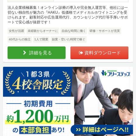
法人企業積極募集！オンライン診療の導入や完全無人運営等、他社には一
切ない独自性が魅力の『HAKU』低価格でメディカルホワイトニングを受
けられます。顧客対応や広告運用代行、カウンセリング代行等手厚いサポ
ートで安心感が抜群です！
女性が活躍
未経験からオーナーに
自由な時間に働く
研修・サポートが充実
40代からの独立
1人で開業
副業・空いた時間で稼ぐ
詳細を見る
資料ダウンロード