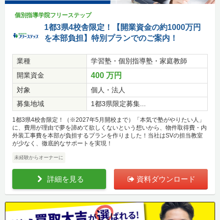
個別指導学院フリーステップ
1都3県4校舎限定！【開業資金の約1000万円
を本部負担】特別プランでのご案内！
業種
学習塾・個別指導塾・家庭教師
開業資金
400 万円
対象
個人・法人
募集地域
1都3県限定募集...
1都3県4校舎限定！（※2027年5月開校まで）「本気で塾がやりたい人」
に、費用が理由で夢を諦めて欲しくないという想いから、物件取得費・内
外装工事費を本部が負担するプランを作りました！当社はSVの担当教室
が少なく、徹底的なサポートを実現！
未経験からオーナーに
詳細を見る
資料ダウンロード