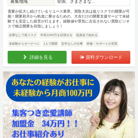
募集地域
全国、さまざまな...
需要が拡大し続けているリユース業界。買取大吉は低リスクでの開業が可
能！開業初月から軌道に乗せるための、大吉だけの開業支援サービで未経
験でも安定した経営が行えます。経験値や景気に左右されない買取ビジネ
スで独立開業を目指しましょう！
在庫なしで低リスク
年収1000万を目指せる
低資金で始める
未経験からオーナーに
1人で開業
定年なしの仕事
研修・サポートが充実
詳細を見る
資料ダウンロード