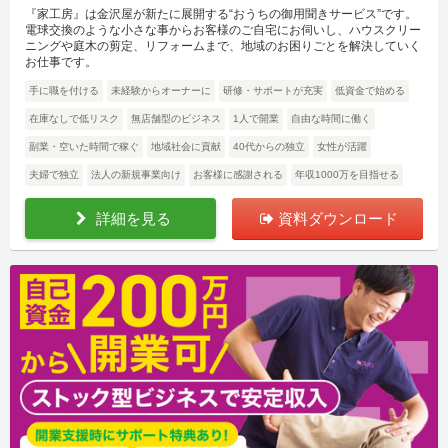
『家工房』は金沢屋が新たに展開する“おうちの御用聞きサービス”です。
電球交換のような小さな事からお客様のご自宅にお伺いし、ハウスクリー
ニングや庭木の剪定、リフォームまで、地域のお困りごとを解決していく
お仕事です。
手に職を付ける
未経験からオーナーに
研修・サポートが充実
低資金で始める
在庫なしで低リスク
無店舗型のビジネス
1人で開業
自由な時間に働く
副業・空いた時間で稼ぐ
地域社会に貢献
40代からの独立
女性が活躍
夫婦で独立
法人の新規事業向け
お客様に感謝される
年収1000万を目指せる
詳細を見る
資料ダウンロード