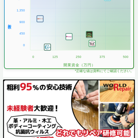
1,350
900
加盟数
450
0
0
125
250
375
500
開業資金（万円）
*正確な値は資料にてご確認ください。