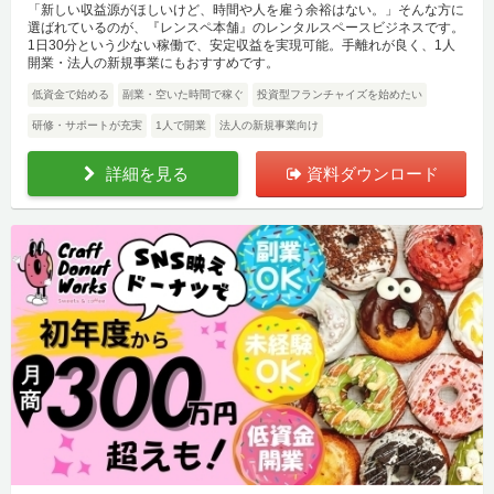
「新しい収益源がほしいけど、時間や人を雇う余裕はない。」そんな方に
選ばれているのが、『レンスペ本舗』のレンタルスペースビジネスです。
1日30分という少ない稼働で、安定収益を実現可能。手離れが良く、1人
開業・法人の新規事業にもおすすめです。
低資金で始める
副業・空いた時間で稼ぐ
投資型フランチャイズを始めたい
研修・サポートが充実
1人で開業
法人の新規事業向け
詳細を見る
資料ダウンロード