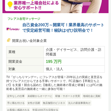
フレアス在宅マッサージ
自己資金200万～開業可！業界最高のサポート
で安定経営可能！秘訣はぜひ説明会で！
開業お祝い金対象企業
介護・デイサービス、訪問介護・訪
業種
問看護
開業資金
195 万円
対象
個人・法人
TV『がっちりマンデー』にフレアスが登場！20年以上の実績と直営店を
持つフレアスだからできる手厚いサポートで、FC店舗の【早期立ち上
げ】を支援！競合も認めた【徹底した施術者の育成と研修】にはFCの施
術者も直営店の施術者と一緒に参加が可能！
定年なしの仕事
未経験からオーナーに
研修・サポートが充実
地域社会に貢献
手に職を付ける
女性が活躍
無店舗型のビジネス
法人の新規事業向け
お客様に感謝される
年収1000万を目指せる