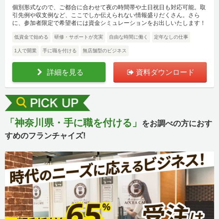
個別形式なので、ご都合に合わせて夜の時間帯や土日祝日も対応可能。取
引先例や収支例など、ここでしか伝えられない情報盛りだくさん。さら
に、参加者限定で希望者には資金シミュレーションをお出しいたします！
低資金で始める
研修・サポートが充実
自由な時間に働く
定年なしの仕事
1人で開業
手に職を付ける
無店舗型のビジネス
詳細を見る
資料ダウンロード
「神奈川県・手に職を付ける」
をお調べの方におす
すめのフランチャイズ!