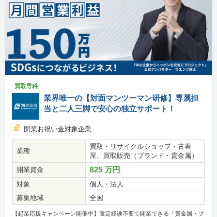
買取専科
業界唯一の【対面マンツーマン研修】専属担
当と二人三脚で安心の独立サポート！
開業お祝い金対象企業
買取・リサイクルショップ・古着
業種
屋、買取販売（ブランド・貴金属）
開業資金
825 万円
対象
個人・法人
募集地域
全国
【起業応援キャンペーン開催中】査定経験不要で開業できる「貴金属・ブ