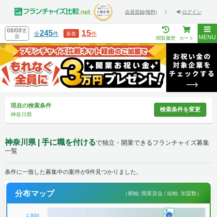
会員登録(無料)
|
ログイン
08/08
更
15
245
全
件
件
新着
新
MENU
閲覧履歴
カート
現在の検索条件
検索条件を変更
神奈川県
神奈川県 | 手に職を付ける
で独立・開業できるフランチャイズ募集
一覧
条件に一致した募集中の案件が9件見つかりました。
分布マップ
（横軸: 開業資金 / 縦軸: 加盟数）
1,800