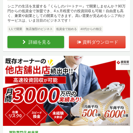
シニアの生活を支援する『くらしのパートナー』で開業しませんか？90万
円からの低資金で加盟でき、4ヵ月程度での投資回収も可能！自由度も高
く、兼業や副業としての開業もできます。高い需要が見込めるシニア向け
サービスは、いま注目のビジネスです！
1人で開業
無店舗型のビジネス
低資金で始める
40代からの独立
詳細を見る
資料ダウンロード
買取専門店 銀座屋