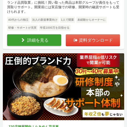
ランド品買取業」に挑戦！買い取った商品は本部グループが責任をもって
買取りサポート。開業前には実店舗での研修、開業時の融資サポートも受
けられます。
40代からの独立
法人の新規事業向け
1人で開業
未経験からオーナーに
研修・サポートが充実
年収1000万を目指せる
詳細を見る
資料ダウンロード
230店舗展開中！らあめん花月嵐