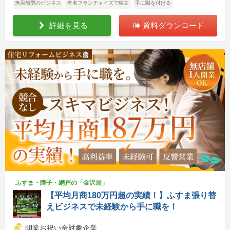
無店舗型のビジネス
有名フランチャイズで独立
手に職を付ける
詳細を見る
資料ダウンロード
ふすま・障子・網戸の「金沢屋」
【平均月商180万円超の実績！】ふすま張り替
えビジネスで未経験から手に職を！
開業お祝い金対象企業