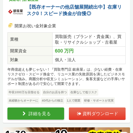
【既存オーナーの他店舗展開続出中】在庫リ
スク0！スピード換金が自慢◎
開業お祝い金対象企業
買取販売（ブランド・貴金属）、買
業種
取・リサイクルショップ・古着屋
開業資金
600 万円
対象
個人・法人
年商億超えも夢じゃない！『買取専門店 銀座屋』は、少ない経費・在庫
リスクゼロ・スピード換金で、リユース業の失敗原因を潰したビジネスモ
デルが強み。商圏分析や収支シミュレーション、集客支援などの手厚いサ
ポート制度があるので安心して開業できます。
年収1000万を目指せる
自分のお店を持つ
在庫なしで低リスク
未経験からオーナーに
40代からの独立
1人で開業
研修・サポートが充実
詳細を見る
資料ダウンロード