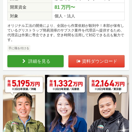
開業資金
81 万円〜
対象
個人・法人
オリジナル工法の開発により、全国から作業依頼が殺到中！本部が保有し
ているグリストラップ簡易清掃のサブスク案件を代理店へ提供するため、
代理店は作業に専念できます。空き時間を活用して対応できる点も魅力で
す。
手に職を付ける
詳細を見る
資料ダウンロード