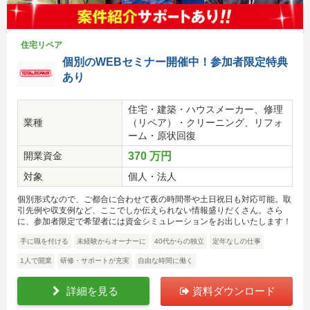
住宅リペア
個別のWEBセミナー開催中！参加者限定特典
あり
住宅・建築・ハウスメーカー、修理
業種
（リペア）・クリーニング、リフォ
ーム・原状回復
開業資金
370 万円
対象
個人・法人
個別形式なので、ご都合に合わせて夜の時間帯や土日祝日も対応可能。取
引先例や収支例など、ここでしか伝えられない情報盛りだくさん。さら
に、参加者限定で希望者には資金シミュレーションをお出しいたします！
手に職を付ける
未経験からオーナーに
40代からの独立
定年なしの仕事
1人で開業
研修・サポートが充実
自由な時間に働く
詳細を見る
資料ダウンロード