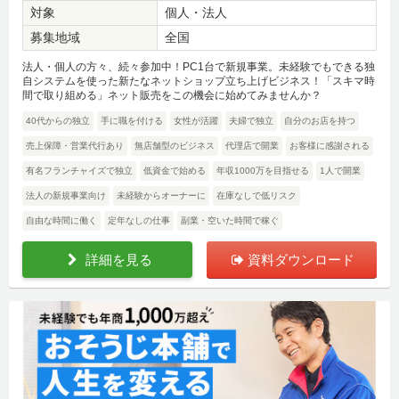
対象
個人・法人
募集地域
全国
法人・個人の方々、続々参加中！PC1台で新規事業。未経験でもできる独
自システムを使った新たなネットショップ立ち上げビジネス！「スキマ時
間で取り組める」ネット販売をこの機会に始めてみませんか？
40代からの独立
手に職を付ける
女性が活躍
夫婦で独立
自分のお店を持つ
売上保障・営業代行あり
無店舗型のビジネス
代理店で開業
お客様に感謝される
有名フランチャイズで独立
低資金で始める
年収1000万を目指せる
1人で開業
法人の新規事業向け
未経験からオーナーに
在庫なしで低リスク
自由な時間に働く
定年なしの仕事
副業・空いた時間で稼ぐ
詳細を見る
資料ダウンロード