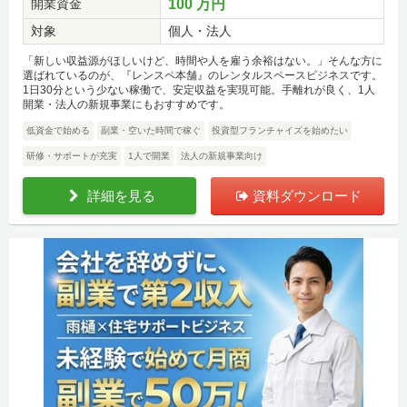
開業資金
100 万円
対象
個人・法人
「新しい収益源がほしいけど、時間や人を雇う余裕はない。」そんな方に
選ばれているのが、『レンスペ本舗』のレンタルスペースビジネスです。
1日30分という少ない稼働で、安定収益を実現可能。手離れが良く、1人
開業・法人の新規事業にもおすすめです。
低資金で始める
副業・空いた時間で稼ぐ
投資型フランチャイズを始めたい
研修・サポートが充実
1人で開業
法人の新規事業向け
詳細を見る
資料ダウンロード