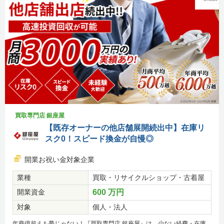
買取専門店 銀座屋
【既存オーナーの他店舗展開続出中】在庫リ
スク0！スピード換金が自慢◎
開業お祝い金対象企業
業種
買取・リサイクルショップ・古着屋
開業資金
600 万円
対象
個人・法人
年商億超えも夢じゃない！『買取専門店 銀座屋』は、少ない経費・在庫