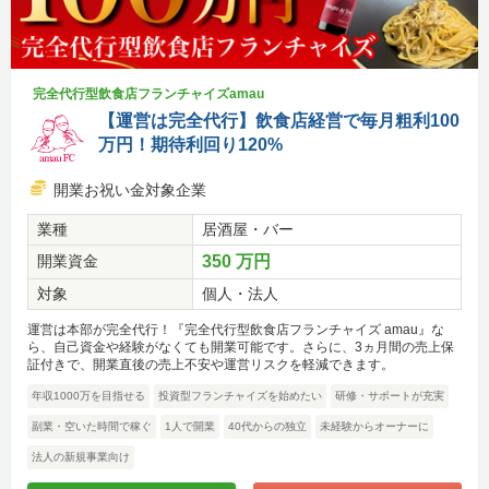
完全代行型飲食店フランチャイズamau
【運営は完全代行】飲食店経営で毎月粗利100
万円！期待利回り120%
開業お祝い金対象企業
業種
居酒屋・バー
開業資金
350 万円
対象
個人・法人
運営は本部が完全代行！『完全代行型飲食店フランチャイズ amau』な
ら、自己資金や経験がなくても開業可能です。さらに、3ヵ月間の売上保
証付きで、開業直後の売上不安や運営リスクを軽減できます。
年収1000万を目指せる
投資型フランチャイズを始めたい
研修・サポートが充実
副業・空いた時間で稼ぐ
1人で開業
40代からの独立
未経験からオーナーに
法人の新規事業向け