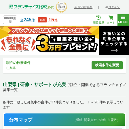
会員登録(無料)
|
ログイン
08/08
更
15
245
全
件
件
新着
新
MENU
閲覧履歴
カート
現在の検索条件
検索条件を変更
山梨県
山梨県 | 研修・サポートが充実
で独立・開業できるフランチャイズ
募集一覧
条件に一致した募集中の案件が37件見つかりました。 1 ～ 20 件を表示してい
ます
分布マップ
（横軸: 開業資金 / 縦軸: 加盟数）