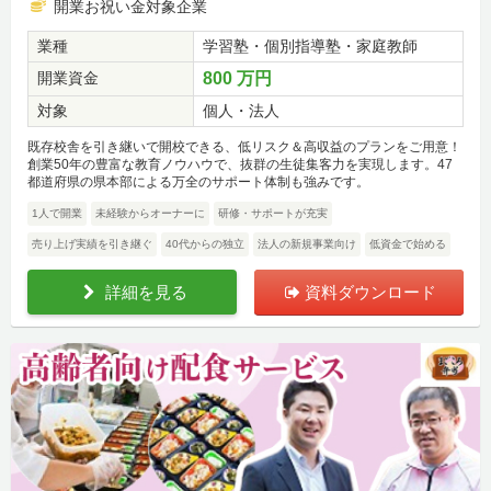
開業お祝い金対象企業
業種
学習塾・個別指導塾・家庭教師
開業資金
800 万円
対象
個人・法人
既存校舎を引き継いで開校できる、低リスク＆高収益のプランをご用意！
創業50年の豊富な教育ノウハウで、抜群の生徒集客力を実現します。47
都道府県の県本部による万全のサポート体制も強みです。
1人で開業
未経験からオーナーに
研修・サポートが充実
売り上げ実績を引き継ぐ
40代からの独立
法人の新規事業向け
低資金で始める
詳細を見る
資料ダウンロード