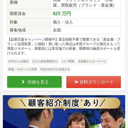
業種
屋、買取販売（ブランド・貴金属）
開業資金
825 万円
対象
個人・法人
募集地域
全国
【起業応援キャンペーン開催中】査定経験不要で開業できる「貴金属・ブ
ランド品買取業」に挑戦！買い取った商品は本部グループが責任をもって
買取りサポート。開業前には実店舗での研修、開業時の融資サポートも受
けられます。
40代からの独立
法人の新規事業向け
1人で開業
未経験からオーナーに
研修・サポートが充実
年収1000万を目指せる
詳細を見る
資料ダウンロード