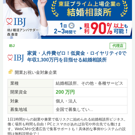
IBJ
代理店
家賃・人件費ゼロ！低資金・ロイヤリティ0で
年収1,300万円を目指せる結婚相談所
開業お祝い金対象企業
業種
結婚相談所、その他・各種サービス
開業資金
200 万円
対象
個人・法人
募集地域
全国で募集してい...
1日1時間からの副業や兼業で低リスクに始められる結婚相談所ビジネス。
働く場所も時間も自由！PCとスマホがあれば自宅や外出先でも働けま
す。WebCMや交通広告で集客サポートも！具体的な事例やシステムの説
明は無料説明会で！