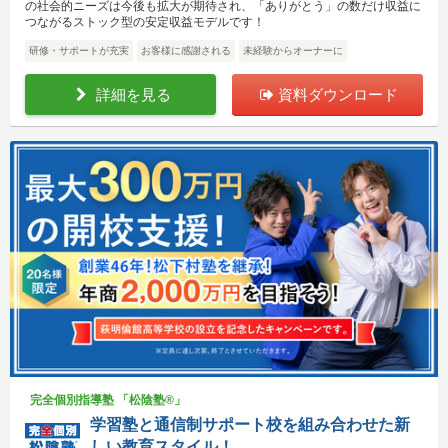
の社会的ニーズは今後も拡大が期待され、「ありがとう」の数だけ収益に
つながるストック型の安定収益モデルです！
研修・サポートが充実
お客様に感謝される
未経験からオーナーに
詳細を見る
資料ダウンロード
完全個別指導塾 「松陰塾®」
学習塾と通信制サポート校を組み合わせた新
しい教育スタイル！