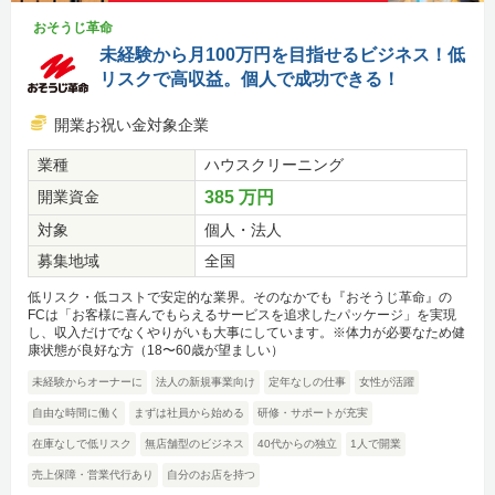
おそうじ革命
未経験から月100万円を目指せるビジネス！低
リスクで高収益。個人で成功できる！
開業お祝い金対象企業
業種
ハウスクリーニング
開業資金
385 万円
対象
個人・法人
募集地域
全国
低リスク・低コストで安定的な業界。そのなかでも『おそうじ革命』の
FCは「お客様に喜んでもらえるサービスを追求したパッケージ」を実現
し、収入だけでなくやりがいも大事にしています。※体力が必要なため健
康状態が良好な方（18〜60歳が望ましい）
未経験からオーナーに
法人の新規事業向け
定年なしの仕事
女性が活躍
自由な時間に働く
まずは社員から始める
研修・サポートが充実
在庫なしで低リスク
無店舗型のビジネス
40代からの独立
1人で開業
売上保障・営業代行あり
自分のお店を持つ