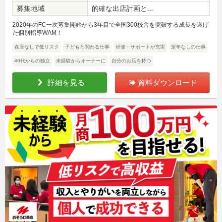
募集地域
的確な出店計画と...
2020年のFC一次募集開始から3年目で全国300校舎を突破する成長を遂げ
た個別指導WAM！
在庫なしで低リスク
子どもと関わる仕事
研修・サポートが充実
定年なしの仕事
40代からの独立
未経験からオーナーに
自分のお店を持つ
詳細を見る
資料ダウンロード