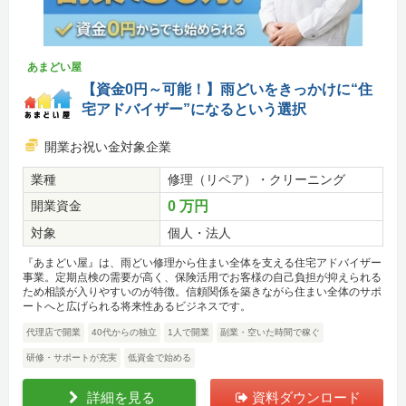
あまどい屋
【資金0円～可能！】雨どいをきっかけに“住
宅アドバイザー”になるという選択
開業お祝い金対象企業
業種
修理（リペア）・クリーニング
開業資金
0 万円
対象
個人・法人
『あまどい屋』は、雨どい修理から住まい全体を支える住宅アドバイザー
事業。定期点検の需要が高く、保険活用でお客様の自己負担が抑えられる
ため相談が入りやすいのが特徴。信頼関係を築きながら住まい全体のサポ
ートへと広げられる将来性あるビジネスです。
代理店で開業
40代からの独立
1人で開業
副業・空いた時間で稼ぐ
研修・サポートが充実
低資金で始める
詳細を見る
資料ダウンロード