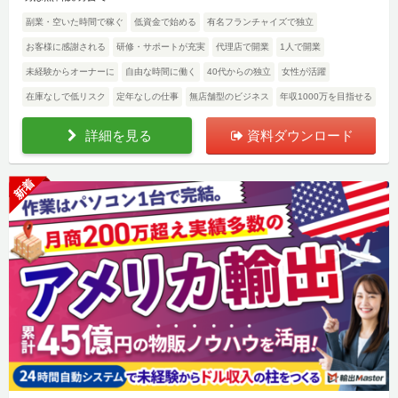
副業・空いた時間で稼ぐ
低資金で始める
有名フランチャイズで独立
お客様に感謝される
研修・サポートが充実
代理店で開業
1人で開業
未経験からオーナーに
自由な時間に働く
40代からの独立
女性が活躍
在庫なしで低リスク
定年なしの仕事
無店舗型のビジネス
年収1000万を目指せる
詳細を見る
資料ダウンロード
新着