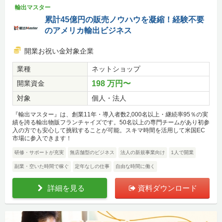
輸出マスター
累計45億円の販売ノウハウを凝縮！経験不要
のアメリカ輸出ビジネス
開業お祝い金対象企業
業種
ネットショップ
開業資金
198 万円〜
対象
個人・法人
『輸出マスター』は、創業11年・導入者数2,000名以上・継続率95％の実
績を誇る輸出物販フランチャイズです。50名以上の専門チームがあり初参
入の方でも安心して挑戦することが可能。スキマ時間を活用して米国EC
市場に参入できます！
研修・サポートが充実
無店舗型のビジネス
法人の新規事業向け
1人で開業
副業・空いた時間で稼ぐ
定年なしの仕事
自由な時間に働く
詳細を見る
資料ダウンロード