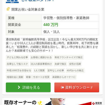
開業お祝い金対象企業
業種
学習塾・個別指導塾・家庭教師
開業資金
440 万円
対象
個人・法人
通信制高校「萩明倫館高等学校」設立記念！今なら最大300万円の開校支
援！いまや10人に1人が通信制高校を選ぶ時代。創業46年、松下村塾を継
承した「松陰塾®」の経験と実績を活かし、新しい学び舎を共に創りませ
んか？未経験者でも安心のサポート！
子どもと関わる仕事
お客様に感謝される
有名フランチャイズで独立
在庫なしで低リスク
法人の新規事業向け
夫婦で独立
女性が活躍
年収1000万を目指せる
1人で開業
定年なしの仕事
40代からの独立
地域社会に貢献
研修・サポートが充実
未経験からオーナーに
詳細を見る
資料ダウンロード