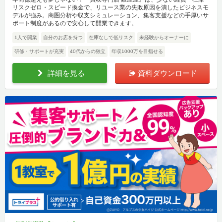
リスクゼロ・スピード換金で、リユース業の失敗原因を潰したビジネスモ
デルが強み。商圏分析や収支シミュレーション、集客支援などの手厚いサ
ポート制度があるので安心して開業できます。
1人で開業
自分のお店を持つ
在庫なしで低リスク
未経験からオーナーに
研修・サポートが充実
40代からの独立
年収1000万を目指せる
詳細を見る
資料ダウンロード