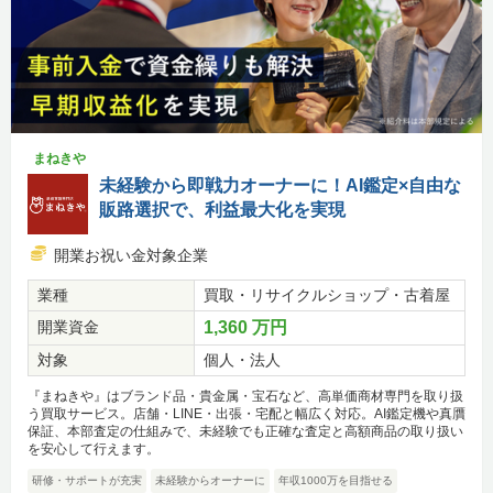
まねきや
未経験から即戦力オーナーに！AI鑑定×自由な
販路選択で、利益最大化を実現
開業お祝い金対象企業
業種
買取・リサイクルショップ・古着屋
開業資金
1,360 万円
対象
個人・法人
『まねきや』はブランド品・貴金属・宝石など、高単価商材専門を取り扱
う買取サービス。店舗・LINE・出張・宅配と幅広く対応。AI鑑定機や真贋
保証、本部査定の仕組みで、未経験でも正確な査定と高額商品の取り扱い
を安心して行えます。
研修・サポートが充実
未経験からオーナーに
年収1000万を目指せる