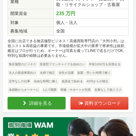
業種
取・リサイクルショップ・古着屋
開業資金
235 万円
対象
個人・法人
募集地域
全国
全国に出店できる無店舗型ビジネス！高価買取専門店の『大判小判』は、
低コスト＆高収益の事業です。市場規模が拡大中の業界で将来性は抜群。
鑑定はプロが行うため、オーナーは写真を撮ってLINEで送るだけでOK。
特別な知識や経験は必要ありません。
無店舗型のビジネス
投資型フランチャイズを始めたい
年収1000万を目指せる
法人の新規事業向け
夫婦で独立
女性が活躍
副業・空いた時間で稼ぐ
定年なしの仕事
自由な時間に働く
低資金で始める
40代からの独立
未経験からオーナーに
1人で開業
研修・サポートが充実
在庫なしで低リスク
詳細を見る
資料ダウンロード