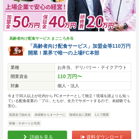
高齢者向け配食サービス まごころ弁当
「高齢者向け配食サービス」加盟金等110万円
開業！業界で唯一の上場FC本部
業種
お弁当、デリバリー・テイクアウト
開業資金
110 万円〜
対象
個人・法人
今まで30人以上が社内から FCオーナーとして独立！現場を誰よりも知っ
ている配食産業の「プロ」たちが、全力でサポートするので、未経験でも
安心。
低資金で始める
未経験からオーナーに
地域社会に貢献
1人で開業
研修・サポートが充実
詳細を見る
資料ダウンロード