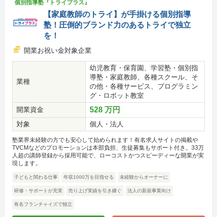
個別指導塾『トライプラス』
【家庭教師のトライ】が手掛ける個別指導
塾！圧倒的ブランド力のあるトライで独立
を！
開業お祝い金対象企業
幼児教育・保育園、学習塾・個別指
導塾・家庭教師、各種スクール、そ
業種
の他・各種サービス、プログラミン
グ・ロボット教室
開業資金
528 万円
対象
個人・法人
塾業界未経験の方でも安心して始められます！有名求人サイトの掲載や
TVCMなどのプロモーションは本部負担、生徒募集もサポート付き。33万
人超の講師登録から採用可能で、ローコストかつスピーディーな開業が実
現します。
子どもと関わる仕事
年収1000万を目指せる
未経験からオーナーに
研修・サポートが充実
売り上げ実績を引き継ぐ
法人の新規事業向け
有名フランチャイズで独立