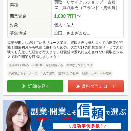
買取・リサイクルショップ・古着
業種
屋、買取販売（ブランド・貴金属）
開業資金
1,000 万円〜
対象
個人・法人
募集地域
全国、さまざまな...
需要が拡大し続けているリユース業界。買取大吉は低リスクでの開業が可
能！開業初月から軌道に乗せるための、大吉だけの開業支援サービで未経
験でも安定した経営が行えます。経験値や景気に左右されない買取ビジネ
スで独立開業を目指しましょう！
低資金で始める
年収1000万を目指せる
在庫なしで低リスク
未経験からオーナーに
1人で開業
定年なしの仕事
研修・サポートが充実
詳細を見る
資料ダウンロード