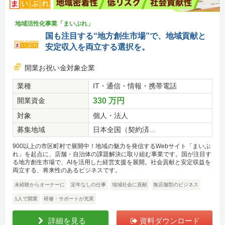
地域活性化事業「まいぷれ」
国も注目する“地方創生市場”で、地域貢献と
安定収入を両立する選択を。
開業お祝い金対象企業
業種
IT・通信・情報・携帯電話
開業資金
330 万円
対象
個人・法人
募集地域
日本全国（契約済...
900以上の市区町村で展開中！地域の魅力を発信するWebサイト「まいぷ
れ」を起点に、店舗・自治体の課題解決に取り組む事業です。国が注目す
る地方創生市場で、AIを活用した経営支援を展開。社会貢献と安定収益を
両立する、将来性のあるビジネスです。
未経験からオーナーに
定年なしの仕事
地域社会に貢献
無店舗型のビジネス
1人で開業
研修・サポートが充実
詳細を見る
資料ダウンロード