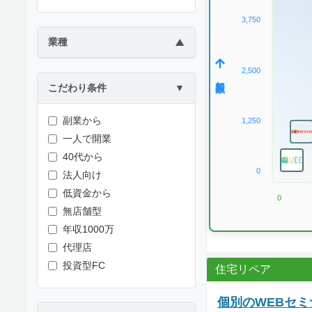
3,750
業種
▶
2,500
加盟数
こだわり条件
▼
副業から
1,250
一人で開業
40代から
0
法人向け
低資金から
0
無店舗型
年収1000万
代理店
投資型FC
住宅リペア
個別のWEBセ