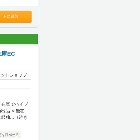
ートに追加
在庫EC
ネットショップ
！無在庫でハイブ
品 × 無在
独...
（続き
0万を目指せる