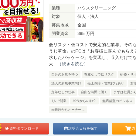
業種
ハウスクリーニング
対象
個人・法人
募集地域
全国
開業資金
385 万円
低リスク・低コストで安定的な業界。その
うじ革命』のFCは「お客様に喜んでもらえ
求したパッケージ」を実現し、収入だけで
大...
（続きを読む）
自分のお店を持つ
在庫なしで低リスク
研修・サ
法人の新規事業向け
売上保障・営業代行あり
女
定年なしの仕事
自由な時間に働く
まずは社員か
1人で開業
40代からの独立
無店舗型のビジネス
未経験からオーナーに
カ
資料ダウンロード
説明会日程を探す