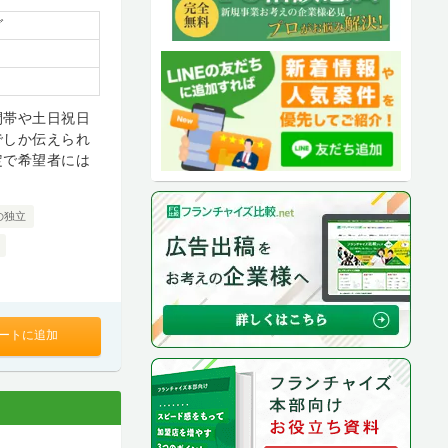
グ
間帯や土日祝日
でしか伝えられ
定で希望者には
の独立
ートに追加