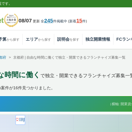
覧です。
08/07
245
15
更新
全
件掲載中
(
新着
件
)
予算
エリア
説明会
独立開業情報
FCラン
から探す
から探す
を探す
都府
京都府 | 自由な時間に働くで独立・開業できるフランチャイズ募集一覧
由な時間に働く
で独立・開業できるフランチャイズ募集一
案件が16件見つかりました。
（横軸: 開業資金