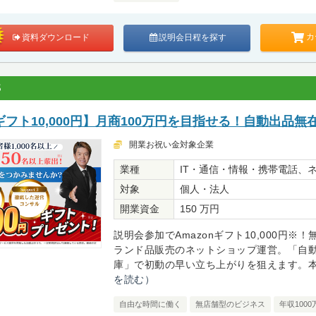
カ
資料ダウンロード
説明会日程を探す
S
フト10,000円】月商100万円を目指せる！自動出品無
開業お祝い金対象企業
業種
IT・通信・情報・携帯電話、
対象
個人・法人
開業資金
150 万円
説明会参加でAmazonギフト10,000円※
ランド品販売のネットショップ運営。「自動出
庫」で初動の早い立ち上がりを狙えます。本部
を読む）
自由な時間に働く
無店舗型のビジネス
年収100