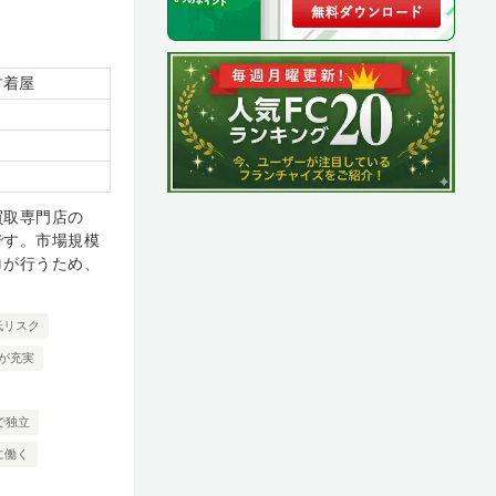
古着屋
買取専門店の
です。市場規模
ロが行うため、
低リスク
が充実
で独立
に働く