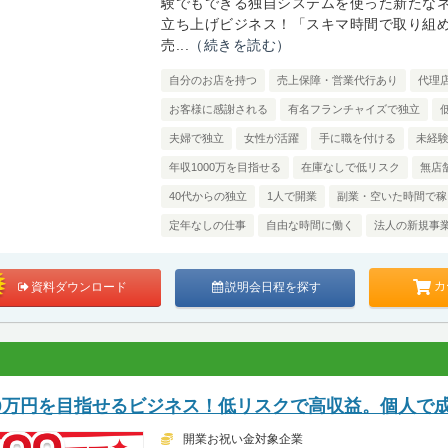
験でもできる独自システムを使った新たな
立ち上げビジネス！「スキマ時間で取り組
売...
（続きを読む）
自分のお店を持つ
売上保障・営業代行あり
代理
お客様に感謝される
有名フランチャイズで独立
夫婦で独立
女性が活躍
手に職を付ける
未経
年収1000万を目指せる
在庫なしで低リスク
無店
40代からの独立
1人で開業
副業・空いた時間で稼
定年なしの仕事
自由な時間に働く
法人の新規事
カ
資料ダウンロード
説明会日程を探す
00万円を目指せるビジネス！低リスクで高収益。個人で
開業お祝い金対象企業