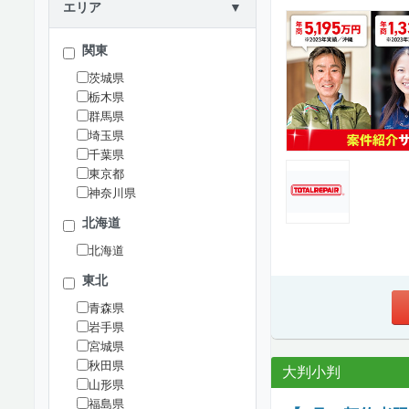
エリア
▼
関東
茨城県
栃木県
群馬県
埼玉県
千葉県
東京都
神奈川県
北海道
北海道
東北
青森県
岩手県
宮城県
秋田県
大判小判
山形県
福島県