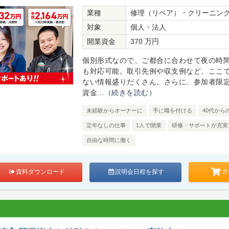
業種
修理（リペア）・クリーニン
対象
個人・法人
開業資金
370 万円
個別形式なので、ご都合に合わせて夜の時
も対応可能。取引先例や収支例など、ここ
ない情報盛りだくさん。さらに、参加者限
資金...
（続きを読む）
未経験からオーナーに
手に職を付ける
40代から
定年なしの仕事
1人で開業
研修・サポートが充実
自由な時間に働く
カ
資料ダウンロード
説明会日程を探す