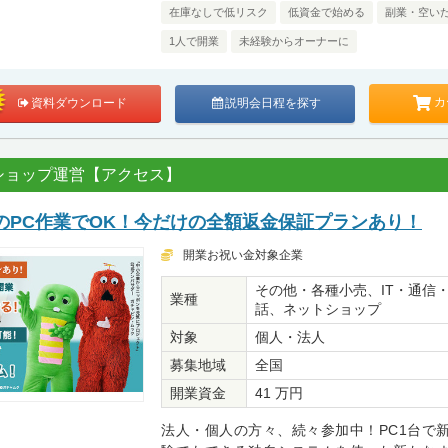
在庫なしで低リスク
低資金で始める
副業・空い
1人で開業
未経験からオーナーに
カ
資料ダウンロード
説明会日程を探す
ショップ運営【アクセス】
のPC作業でOK！今だけの全額返金保証プランあり！
開業お祝い金対象企業
その他・各種小売、IT・通信
業種
話、ネットショップ
対象
個人・法人
募集地域
全国
開業資金
41 万円
法人・個人の方々、続々参加中！PC1台で