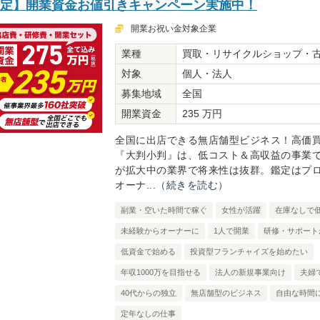
限定】開業資金お値引きキャンペーン実施中！
開業お祝い金対象企業
業種
買取・リサイクルショップ・
対象
個人・法人
募集地域
全国
開業資金
235 万円
全国に出店できる無店舗型ビジネス！高価
『大判小判』は、低コスト＆高収益の事業
が拡大中の業界で将来性は抜群。鑑定はプ
オーナ...
（続きを読む）
副業・空いた時間で稼ぐ
女性が活躍
在庫なしで
未経験からオーナーに
1人で開業
研修・サポート
低資金で始める
投資型フランチャイズを始めたい
年収1000万を目指せる
法人の新規事業向け
夫婦
40代からの独立
無店舗型のビジネス
自由な時間
定年なしの仕事