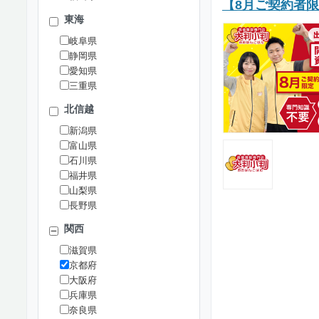
【8月ご契約者
東海
岐阜県
静岡県
愛知県
三重県
北信越
新潟県
富山県
石川県
福井県
山梨県
長野県
関西
滋賀県
京都府
大阪府
兵庫県
奈良県