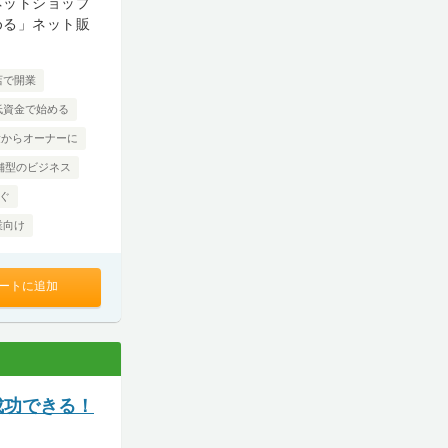
ネットショップ
める」ネット販
店で開業
低資金で始める
験からオーナーに
舗型のビジネス
ぐ
業向け
ートに追加
成功できる！