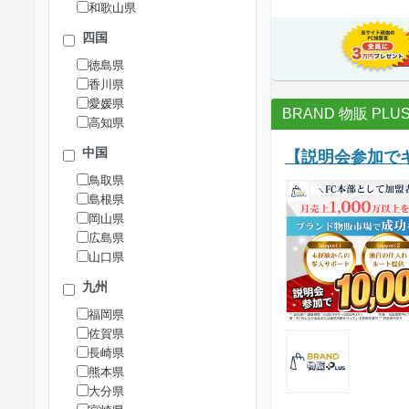
和歌山県
四国
徳島県
香川県
愛媛県
BRAND 物販 PLU
高知県
中国
【説明会参加でギ
鳥取県
島根県
岡山県
広島県
山口県
九州
福岡県
佐賀県
長崎県
熊本県
大分県