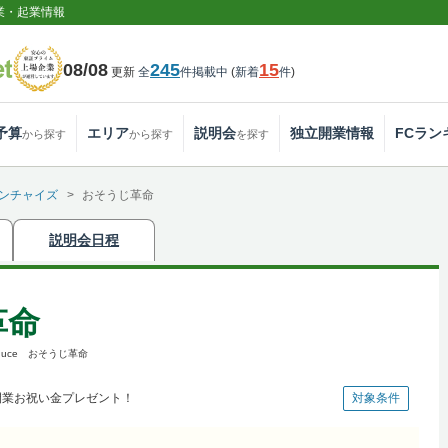
業・起業情報
08/08
245
15
更新
全
件掲載中
(
新着
件
)
予算
エリア
説明会
独立開業情報
FCラン
から探す
から探す
を探す
ンチャイズ
おそうじ革命
説明会日程
革命
duce おそうじ革命
開業お祝い金プレゼント！
対象条件