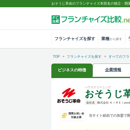
おそうじ革命のフランチャイズ本部名の独立・開
フランチャイズを探す
業種
から探す
TOP
フランチャイズを探す
すべてのフラ
企業情報
ビジネスの特徴
ハウスクリーニング
おそうじ
会社名
株式会社 ＫＩＲＥＩpro
開業お祝い金
当サイト経由での加盟で
対象企業