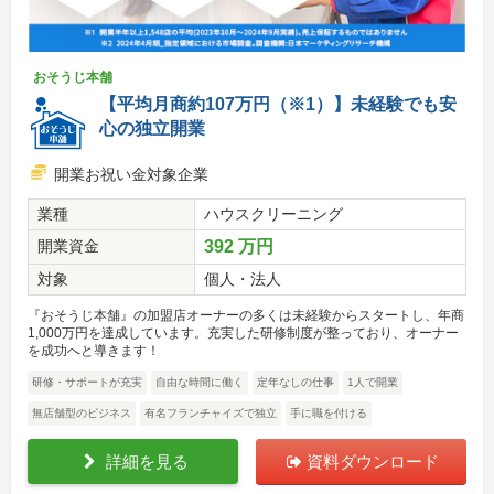
おそうじ本舗
【平均月商約107万円（※1）】未経験でも安
心の独立開業
開業お祝い金対象企業
業種
ハウスクリーニング
開業資金
392 万円
対象
個人・法人
『おそうじ本舗』の加盟店オーナーの多くは未経験からスタートし、年商
1,000万円を達成しています。充実した研修制度が整っており、オーナー
を成功へと導きます！
研修・サポートが充実
自由な時間に働く
定年なしの仕事
1人で開業
無店舗型のビジネス
有名フランチャイズで独立
手に職を付ける
詳細を見る
資料ダウンロード