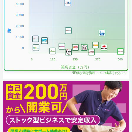
5,000
3,750
2,500
加盟数
1,250
0
0
125
250
375
500
開業資金（万円）
*正確な値は資料にてご確認ください。