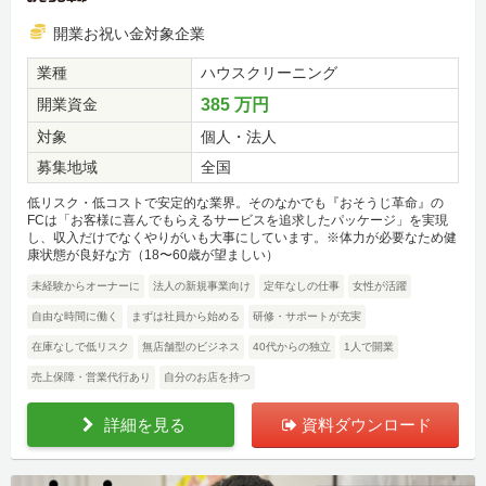
開業お祝い金対象企業
業種
ハウスクリーニング
開業資金
385 万円
対象
個人・法人
募集地域
全国
低リスク・低コストで安定的な業界。そのなかでも『おそうじ革命』の
FCは「お客様に喜んでもらえるサービスを追求したパッケージ」を実現
し、収入だけでなくやりがいも大事にしています。※体力が必要なため健
康状態が良好な方（18〜60歳が望ましい）
未経験からオーナーに
法人の新規事業向け
定年なしの仕事
女性が活躍
自由な時間に働く
まずは社員から始める
研修・サポートが充実
在庫なしで低リスク
無店舗型のビジネス
40代からの独立
1人で開業
売上保障・営業代行あり
自分のお店を持つ
詳細を見る
資料ダウンロード