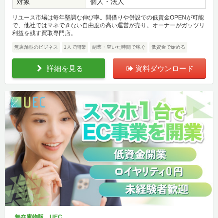
対象
個人・法人
リユース市場は毎年堅調な伸び率。間借りや併設での低資金OPENが可能
で、他社ではマネできない自由度の高い運営が売り。オーナーがガッツリ
利益を残す買取専門店。
無店舗型のビジネス
1人で開業
副業・空いた時間で稼ぐ
低資金で始める
詳細を見る
資料ダウンロード
無在庫物販 UEC