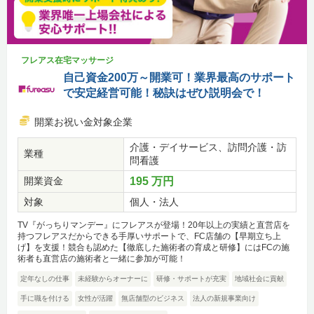
フレアス在宅マッサージ
自己資金200万～開業可！業界最高のサポート
で安定経営可能！秘訣はぜひ説明会で！
開業お祝い金対象企業
介護・デイサービス、訪問介護・訪
業種
問看護
開業資金
195 万円
対象
個人・法人
TV『がっちりマンデー』にフレアスが登場！20年以上の実績と直営店を
持つフレアスだからできる手厚いサポートで、FC店舗の【早期立ち上
げ】を支援！競合も認めた【徹底した施術者の育成と研修】にはFCの施
術者も直営店の施術者と一緒に参加が可能！
定年なしの仕事
未経験からオーナーに
研修・サポートが充実
地域社会に貢献
手に職を付ける
女性が活躍
無店舗型のビジネス
法人の新規事業向け