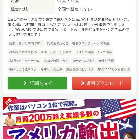
対象
個人・法人
募集地域
全国で募集してい...
1日1時間からの副業や兼業で低リスクに始められる結婚相談所ビジネス。
働く場所も時間も自由！PCとスマホがあれば自宅や外出先でも働けま
す。WebCMや交通広告で集客サポートも！具体的な事例やシステムの説
明は無料説明会で！
副業・空いた時間で稼ぐ
低資金で始める
有名フランチャイズで独立
お客様に感謝される
研修・サポートが充実
代理店で開業
1人で開業
未経験からオーナーに
自由な時間に働く
40代からの独立
女性が活躍
在庫なしで低リスク
定年なしの仕事
無店舗型のビジネス
年収1000万を目指せる
詳細を見る
資料ダウンロード
新着