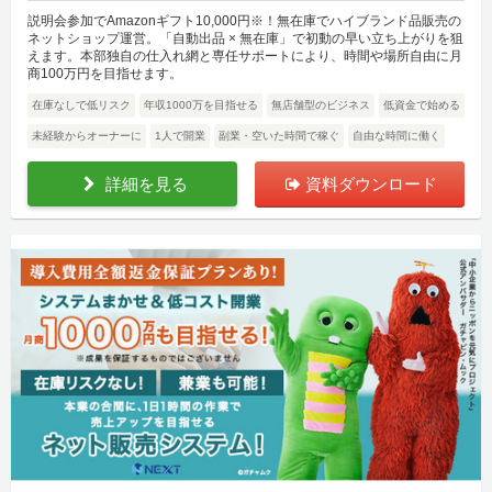
説明会参加でAmazonギフト10,000円※！無在庫でハイブランド品販売の
ネットショップ運営。「自動出品 × 無在庫」で初動の早い立ち上がりを狙
えます。本部独自の仕入れ網と専任サポートにより、時間や場所自由に月
商100万円を目指せます。
在庫なしで低リスク
年収1000万を目指せる
無店舗型のビジネス
低資金で始める
未経験からオーナーに
1人で開業
副業・空いた時間で稼ぐ
自由な時間に働く
詳細を見る
資料ダウンロード