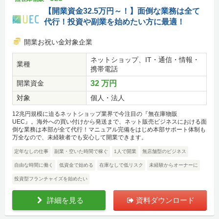
【開業資金32.5万円～！】面倒な業務は全て
代行！投資や副業を始めたい方に最適！
開業お祝い金対象企業
ネットショップ、IT・通信・情報・
業種
携帯電話
開業資金
32 万円
対象
個人・法人
12兆円規模に迫るネットショップ業界で今注目の『無在庫物販
UEC』。海外への買い付けから発送まで、ネット販売ビジネスにおける面
倒な業務は本部が全て代行！マニュアル完備をはじめ本部サポート体制も
万全なので、未経験者でも安心して開業できます。
定年なしの仕事
副業・空いた時間で稼ぐ
1人で開業
無店舗型のビジネス
自由な時間に働く
低資金で始める
在庫なしで低リスク
未経験からオーナーに
投資型フランチャイズを始めたい
詳細を見る
資料ダウンロード