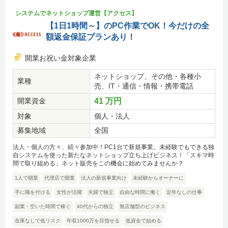
システムでネットショップ運営【アクセス】
【1日1時間～】のPC作業でOK！今だけの全
額返金保証プランあり！
開業お祝い金対象企業
ネットショップ、その他・各種小
業種
売、IT・通信・情報・携帯電話
開業資金
41 万円
対象
個人・法人
募集地域
全国
法人・個人の方々、続々参加中！PC1台で新規事業。未経験でもできる独
自システムを使った新たなネットショップ立ち上げビジネス！「スキマ時
間で取り組める」ネット販売をこの機会に始めてみませんか？
1人で開業
代理店で開業
法人の新規事業向け
未経験からオーナーに
手に職を付ける
女性が活躍
夫婦で独立
自由な時間に働く
定年なしの仕事
副業・空いた時間で稼ぐ
40代からの独立
無店舗型のビジネス
在庫なしで低リスク
年収1000万を目指せる
低資金で始める