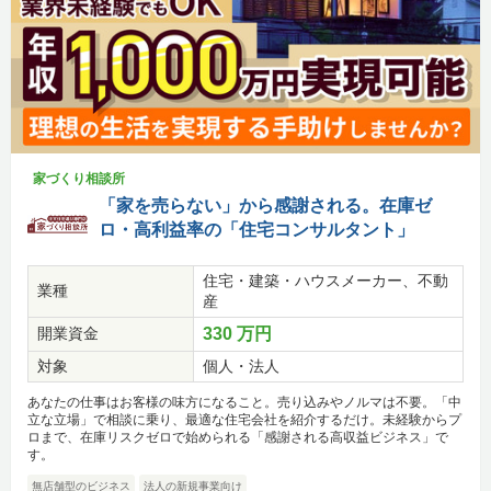
家づくり相談所
「家を売らない」から感謝される。在庫ゼ
ロ・高利益率の「住宅コンサルタント」
住宅・建築・ハウスメーカー、不動
業種
産
開業資金
330 万円
対象
個人・法人
あなたの仕事はお客様の味方になること。売り込みやノルマは不要。「中
立な立場」で相談に乗り、最適な住宅会社を紹介するだけ。未経験からプ
ロまで、在庫リスクゼロで始められる「感謝される高収益ビジネス」で
す。
無店舗型のビジネス
法人の新規事業向け