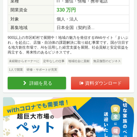
業種
IT・通信・情報・携帯電話
開業資金
330 万円
対象
個人・法人
募集地域
日本全国（契約済...
900以上の市区町村で展開中！地域の魅力を発信するWebサイト「まいぷ
れ」を起点に、店舗・自治体の課題解決に取り組む事業です。国が注目す
る地方創生市場で、AIを活用した経営支援を展開。社会貢献と安定収益を
両立する、将来性のあるビジネスです。
未経験からオーナーに
定年なしの仕事
地域社会に貢献
無店舗型のビジネス
1人で開業
研修・サポートが充実
詳細を見る
資料ダウンロード