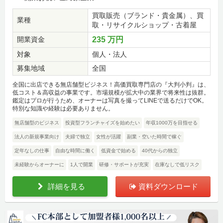
買取販売（ブランド・貴金属）、買
業種
取・リサイクルショップ・古着屋
開業資金
235 万円
対象
個人・法人
募集地域
全国
全国に出店できる無店舗型ビジネス！高価買取専門店の『大判小判』は、
低コスト＆高収益の事業です。市場規模が拡大中の業界で将来性は抜群。
鑑定はプロが行うため、オーナーは写真を撮ってLINEで送るだけでOK。
特別な知識や経験は必要ありません。
無店舗型のビジネス
投資型フランチャイズを始めたい
年収1000万を目指せる
法人の新規事業向け
夫婦で独立
女性が活躍
副業・空いた時間で稼ぐ
定年なしの仕事
自由な時間に働く
低資金で始める
40代からの独立
未経験からオーナーに
1人で開業
研修・サポートが充実
在庫なしで低リスク
詳細を見る
資料ダウンロード