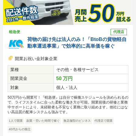
軽急便
代理店
荷物の届け先は法人のみ！「BtoBの貨物軽自
動車運送事業」で効率的に高単価を稼ぐ
開業お祝い金対象企業
業種
その他・各種サービス
開業資金
50 万円
対象
個人・法人
50万円から開業可！『軽急便』は自分で稼働スケジュールを決められるの
で、ライフスタイルに合った柔軟な働き方が可能。開業前後の研修と業務
中サポートにより、未経験者も不安なく業務に取り組めます。他社にはな
い高品質の配車システムも強みです。
1人で開業
副業・空いた時間で稼ぐ
無店舗型のビジネス
代理店で開業
40代からの独立