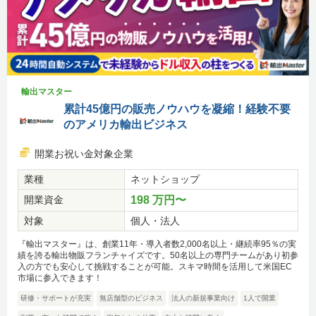
輸出マスター
累計45億円の販売ノウハウを凝縮！経験不要
のアメリカ輸出ビジネス
開業お祝い金対象企業
業種
ネットショップ
開業資金
198 万円〜
対象
個人・法人
『輸出マスター』は、創業11年・導入者数2,000名以上・継続率95％の実
績を誇る輸出物販フランチャイズです。50名以上の専門チームがあり初参
入の方でも安心して挑戦することが可能。スキマ時間を活用して米国EC
市場に参入できます！
研修・サポートが充実
無店舗型のビジネス
法人の新規事業向け
1人で開業