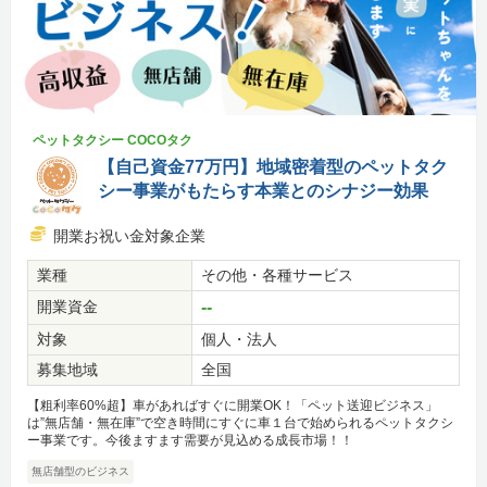
ペットタクシー COCOタク
【自己資金77万円】地域密着型のペットタク
シー事業がもたらす本業とのシナジー効果
開業お祝い金対象企業
業種
その他・各種サービス
開業資金
--
対象
個人・法人
募集地域
全国
【粗利率60%超】車があればすぐに開業OK！「ペット送迎ビジネス」
は”無店舗・無在庫”で空き時間にすぐに車１台で始められるペットタクシ
ー事業です。今後ますます需要が見込める成長市場！！
無店舗型のビジネス