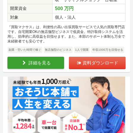
開業資金
500 万円
対象
個人・法人
『買取マクサス』は、利便性の高い出張買取サービスで人気の買取専門店
です。自宅開業OKの無店舗型ビジネスで低資金。特許取得システムを活
用し、効率的に高収益を目指せます。また、本部のサポート体制も万全で
未経験者でも安心です。
副業・空いた時間で稼ぐ
無店舗型のビジネス
1人で開業
年収1000万を目指せる
詳細を見る
資料ダウンロード