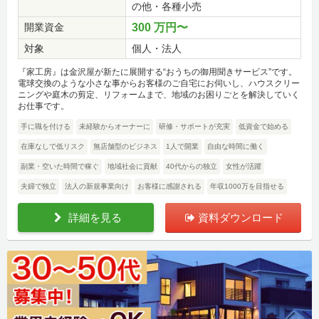
の他・各種小売
開業資金
300 万円〜
対象
個人・法人
『家工房』は金沢屋が新たに展開する“おうちの御用聞きサービス”です。
電球交換のような小さな事からお客様のご自宅にお伺いし、ハウスクリー
ニングや庭木の剪定、リフォームまで、地域のお困りごとを解決していく
お仕事です。
手に職を付ける
未経験からオーナーに
研修・サポートが充実
低資金で始める
在庫なしで低リスク
無店舗型のビジネス
1人で開業
自由な時間に働く
副業・空いた時間で稼ぐ
地域社会に貢献
40代からの独立
女性が活躍
夫婦で独立
法人の新規事業向け
お客様に感謝される
年収1000万を目指せる
詳細を見る
資料ダウンロード