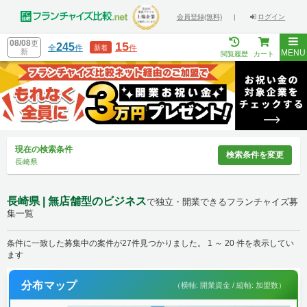
会員登録(無料)
|
ログイン
08/08
更
15
245
全
件
件
新着
新
MENU
閲覧履歴
カート
現在の検索条件
検索条件を変更
長崎県
長崎県 | 無店舗型のビジネス
で独立・開業できるフランチャイズ募
集一覧
条件に一致した募集中の案件が27件見つかりました。 1 ～ 20 件を表示してい
ます
分布マップ
（横軸: 開業資金 / 縦軸: 加盟数）