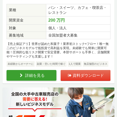
パン・スイーツ、カフェ・喫茶店・
業種
レストラン
開業資金
200 万円
対象
個人・法人
募集地域
全国加盟者大募集
【売上保証アリ】世界が認めた和菓子！業界初ストック×フロー！唯一無
二のビジネスモデルで低投資で高利益を実現。未経験でも簡単に開業可
能！圧倒的な低リスク開業で安定需要。本部サポートも手厚く、店舗開業
やマーケティングも支援します！
未経験からオーナーに
副業・空いた時間で稼ぐ
1人で開業
無店舗型のビジネス
詳細を見る
資料ダウンロード