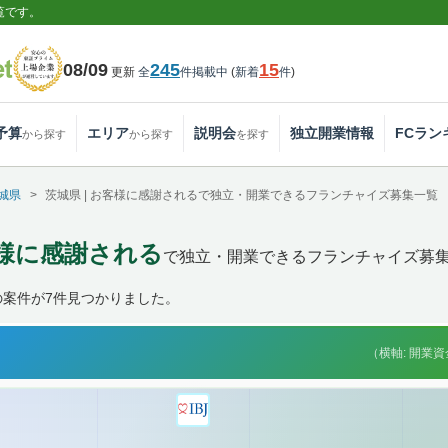
覧です。
08/09
245
15
更新
全
件掲載中
(
新着
件
)
予算
エリア
説明会
独立開業情報
FCラン
から探す
から探す
を探す
城県
茨城県 | お客様に感謝されるで独立・開業できるフランチャイズ募集一覧
客様に感謝される
で独立・開業できるフランチャイズ募
の案件が7件見つかりました。
（横軸: 開業資金