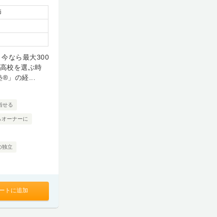
師
今なら最大300
制高校を選ぶ時
」の経...
指せる
らオーナーに
の独立
ートに追加