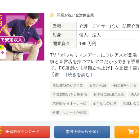
開業お祝い金対象企業
業種
介護・デイサービス、訪問介
対象
個人・法人
開業資金
195 万円
TV『がっちりマンデー』にフレアスが登場
績と直営店を持つフレアスだからできる手
で、FC店舗の【早期立ち上げ】を支援！競
【徹...
（続きを読む）
無店舗型のビジネス
女性が活躍
手に職を付ける
年収1000万を目指せる
お客様に感謝される
法人
未経験からオーナーに
定年なしの仕事
地域社会
研修・サポートが充実
カ
資料ダウンロード
説明会日程を探す