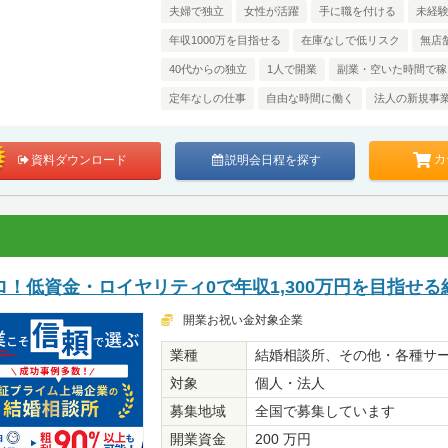
夫婦で独立
女性が活躍
手に職を付ける
未経
年収1000万を目指せる
在庫なしで低リスク
無店
40代からの独立
1人で開業
副業・空いた時間で稼
定年なしの仕事
自由な時間に働く
法人の新規事
カ
資料ダウンロード
説明会日程を探す
！低資金・ロイヤリティ0で年収1,300万円を目指せる
開業お祝い金対象企業
業種
結婚相談所、その他・各種サ
対象
個人・法人
募集地域
全国で募集しています
開業資金
200 万円