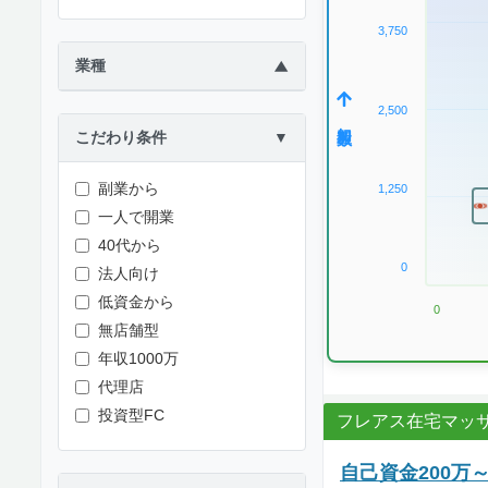
3,750
業種
▶
2,500
加盟数
こだわり条件
▼
副業から
1,250
一人で開業
40代から
0
法人向け
低資金から
0
無店舗型
年収1000万
代理店
投資型FC
フレアス在宅マッ
自己資金200