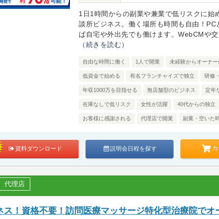
1日1時間からの副業や兼業で低リスクに始
談所ビジネス。働く場所も時間も自由！PC
ば自宅や外出先でも働けます。WebCMや交通
（続きを読む）
自由な時間に働く
1人で開業
未経験からオーナー
低資金で始める
有名フランチャイズで独立
研修
年収1000万を目指せる
無店舗型のビジネス
定年
在庫なしで低リスク
女性が活躍
40代からの独立
お客様に感謝される
代理店で開業
副業・空いた
カ
資料ダウンロード
説明会日程を探す
代理店
ネス！資格不要！訪問医療マッサージ特化型治療院でオ