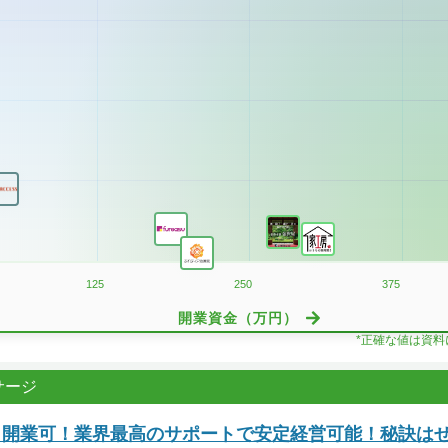
125
250
375
開業資金（万円）
*正確な値は資
サージ
万～開業可！業界最高のサポートで安定経営可能！秘訣は