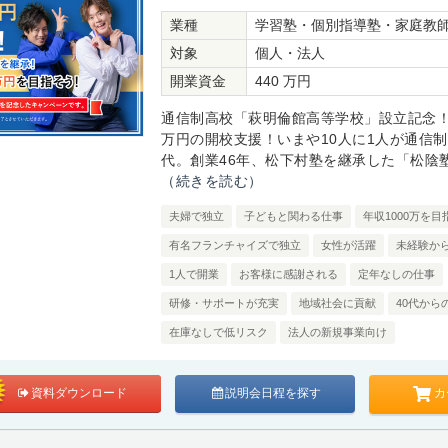
業種
学習塾・個別指導塾・家庭教
対象
個人・法人
開業資金
440 万円
通信制高校「萩明倫館高等学校」設立記念！
万円の開校支援！いまや10人に1人が通信
代。創業46年、松下村塾を継承した「松陰塾®
（続きを読む）
夫婦で独立
子どもと関わる仕事
年収1000万を目
有名フランチャイズで独立
女性が活躍
未経験か
1人で開業
お客様に感謝される
定年なしの仕事
研修・サポートが充実
地域社会に貢献
40代から
在庫なしで低リスク
法人の新規事業向け
カ
資料ダウンロード
説明会日程を探す