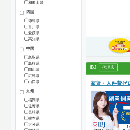
和歌山県
四国
徳島県
香川県
愛媛県
高知県
中国
鳥取県
島根県
IBJ
代理店
岡山県
広島県
山口県
家賃・人件費ゼロ
九州
福岡県
佐賀県
長崎県
熊本県
大分県