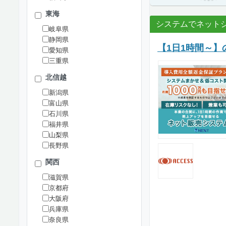
東海
システムでネット
岐阜県
静岡県
【1日1時間～】
愛知県
三重県
北信越
新潟県
富山県
石川県
福井県
山梨県
長野県
関西
滋賀県
京都府
大阪府
兵庫県
奈良県