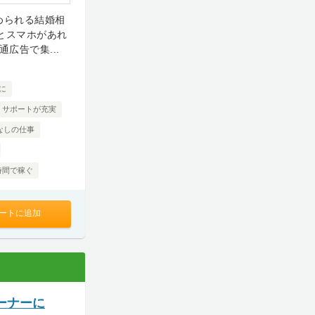
められる結婚相
とスマホがあれ
広告で集...
に
・サポートが充実
なしの仕事
時間で稼ぐ
ートに追加
ーナーに