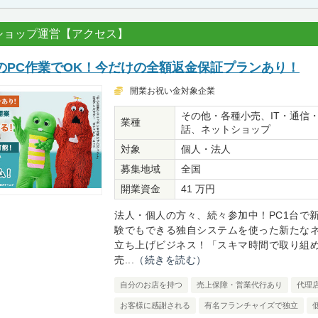
ショップ運営【アクセス】
のPC作業でOK！今だけの全額返金保証プランあり！
開業お祝い金対象企業
その他・各種小売、IT・通信
業種
話、ネットショップ
対象
個人・法人
募集地域
全国
開業資金
41 万円
法人・個人の方々、続々参加中！PC1台で
験でもできる独自システムを使った新たな
立ち上げビジネス！「スキマ時間で取り組
売...
（続きを読む）
自分のお店を持つ
売上保障・営業代行あり
代理
お客様に感謝される
有名フランチャイズで独立