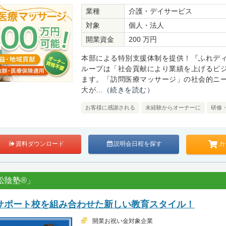
業種
介護・デイサービス
対象
個人・法人
開業資金
200 万円
本部による特別支援体制を提供！『ふれデ
ループは「社会貢献により業績を上げるビ
ます。「訪問医療マッサージ」の社会的ニ
大が...
（続きを読む）
お客様に感謝される
未経験からオーナーに
研修
カ
資料ダウンロード
説明会日程を探す
松陰塾®」
サポート校を組み合わせた新しい教育スタイル！
開業お祝い金対象企業