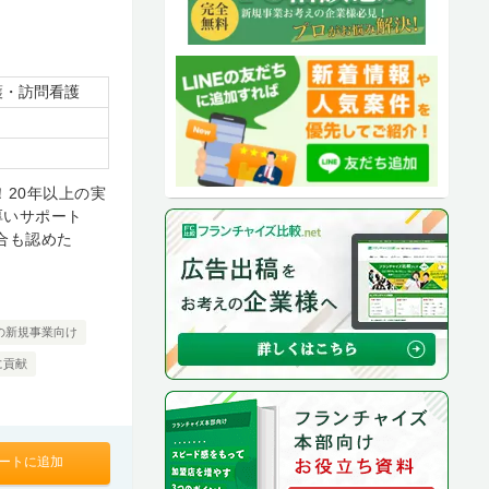
護・訪問看護
！20年以上の実
厚いサポート
合も認めた
の新規事業向け
に貢献
ートに追加