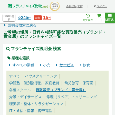
会員登録(無料)
|
ログイン
08/08
更
15
245
全
件
件
新着
新
MENU
閲覧履歴
カート
説明会検索に戻る
ご希望の場所・日程を相談可能な買取販売（ブランド・
貴金属）のフランチャイズ一覧
フランチャイズ説明会 検索
業種を選択
すべての業種
小売
サービス
飲食
すべて
ハウスクリーニング
学習塾・個別指導塾・家庭教師
幼児教育・保育園
各種スクール
買取販売（ブランド・貴金属）
介護・デイサービス
修理（リペア）・クリーニング
理美容・整体・リラクゼーション
IT・通信・情報・携帯電話