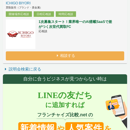
ICHIGO BIYORI
買取販売（ブランド・貴金属）
開催場所応相談
日程応相談
時間応相談
1次募集スタート！業界唯一のAI搭載SaaSで差
がつく次世代買取FC
応相談
相談する
説明会検索に戻る
自分に合うビジネスが見つからない時は
LINEの友だち
に追加すれば
フランチャイズ比較.net の
新着情報
人気案件
や
を