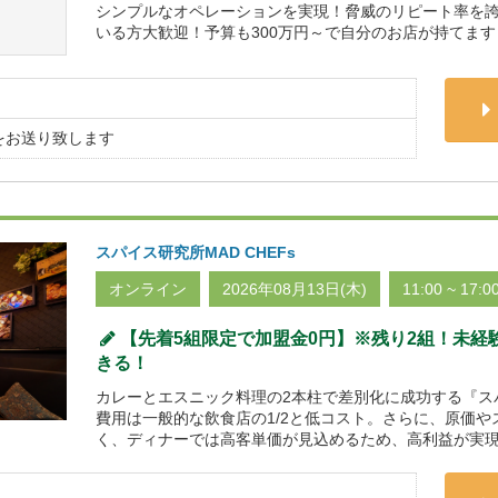
シンプルなオペレーションを実現！脅威のリピート率を
いる方大歓迎！予算も300万円～で自分のお店が持てます
をお送り致します
スパイス研究所MAD CHEFs
オンライン
2026年08月13日(木)
11:00 ~ 17:0
【先着5組限定で加盟金0円】※残り2組！未経
きる！
カレーとエスニック料理の2本柱で差別化に成功する『スパイ
費用は一般的な飲食店の1/2と低コスト。さらに、原価
く、ディナーでは高客単価が見込めるため、高利益が実現