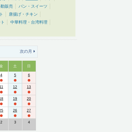
移動販売
パン・スイーツ
ト
唐揚げ・チキン
ート
中華料理・台湾料理
次の月
金
土
日
4
5
6
11
12
13
18
19
20
25
26
27
2
3
4