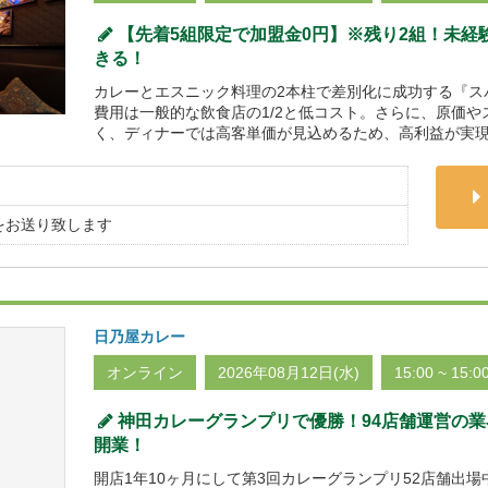
【先着5組限定で加盟金0円】※残り2組！未経
きる！
カレーとエスニック料理の2本柱で差別化に成功する『スパイ
費用は一般的な飲食店の1/2と低コスト。さらに、原価
く、ディナーでは高客単価が見込めるため、高利益が実現
をお送り致します
日乃屋カレー
オンライン
2026年08月12日(水)
15:00 ~ 15:0
神田カレーグランプリで優勝！94店舗運営の業
開業！
開店1年10ヶ月にして第3回カレーグランプリ52店舗出