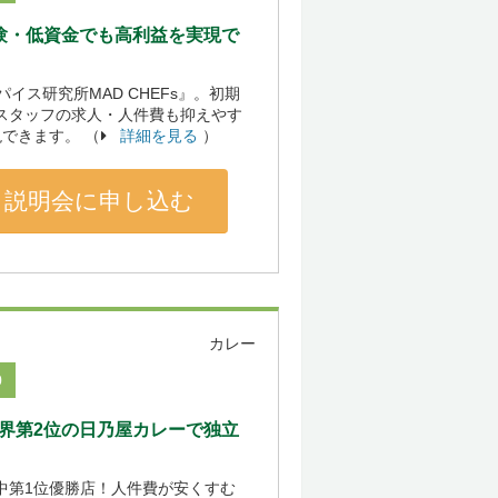
験・低資金でも高利益を実現で
ス研究所MAD CHEFs』。初期
やスタッフの求人・人件費も抑えやす
できます。 （
詳細を見る
）
説明会に申し込む
カレー
0
界第2位の日乃屋カレーで独立
場中第1位優勝店！人件費が安くすむ