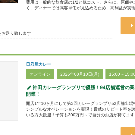
費用は一般的な飲食店の1/2と低コスト。さらに、原価
く、ディナーでは高客単価が見込めるため、高利益が実現
をお送り致します
日乃屋カレー
オンライン
2026年08月10日(月)
15:00 ~ 15:0
神田カレーグランプリで優勝！94店舗運営の業
開業！
開店1年10ヶ月にして第3回カレーグランプリ52店舗出
シンプルなオペレーションを実現！脅威のリピート率を
いる方大歓迎！予算も300万円～で自分のお店が持てます