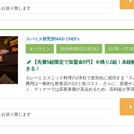
をお送り致します
スパイス研究所MAD CHEFs
オンライン
2026年08月11日(火)
11:00 ~ 17:0
【先着5組限定で加盟金0円】※残り2組！未経
きる！
カレーとエスニック料理の2本柱で差別化に成功する『スパイ
費用は一般的な飲食店の1/2と低コスト。さらに、原価
く、ディナーでは高客単価が見込めるため、高利益が実現
をお送り致します