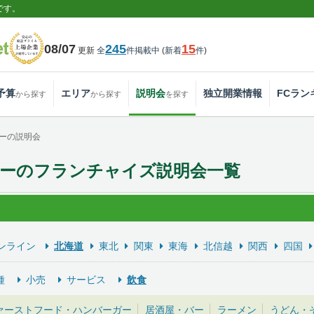
です。
08/07
245
15
更新
全
件掲載中
(
新着
件
)
予算
エリア
説明会
独立開業情報
FCラン
から探す
から探す
を探す
ーの説明会
ーのフランチャイズ説明会一覧
ンライン
北海道
東北
関東
東海
北信越
関西
四国
種
小売
サービス
飲食
ァーストフード・ハンバーガー
居酒屋・バー
ラーメン
うどん・