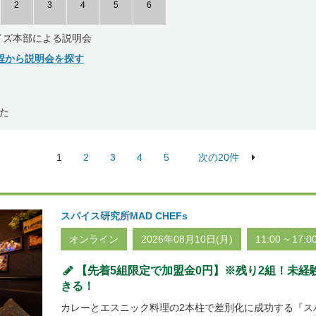
2
3
4
5
6
イズ本部による説明会
程から説明会を探す
た
1
2
3
4
5
次の20件
スパイス研究所MAD CHEFs
オンライン
2026年08月10日(月)
11:00 ~ 17:0
【先着5組限定で加盟金0円】※残り2組！未経
きる！
カレーとエスニック料理の2本柱で差別化に成功する『スパイ