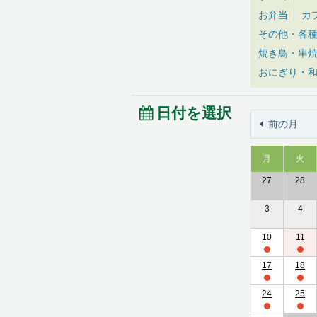
お弁当
カ
その他・各
焼き鳥・串
おにぎり・
日付を選択
前の月
月
火
27
28
3
4
10
11
17
18
24
25