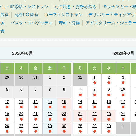
フェ・喫茶店・レストラン
たこ焼き・お好み焼き
キッチンカー・
種飲食
海外FC 飲食
ゴーストレストラン
デリバリー・テイクアウ
焼き
パスタ・スパゲッティ
寿司・海鮮
アイスクリーム・ジェラ
和食
2026年8月
2026年9月
水
木
金
土
日
月
火
水
木
29
30
31
1
2
31
1
2
3
5
6
7
8
9
7
8
9
10
12
13
14
15
16
14
15
16
17
19
20
21
22
23
21
22
23
24
26
27
28
29
30
28
29
30
1