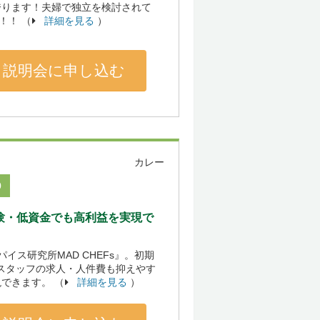
誇ります！夫婦で独立を検討されて
！！ （
詳細を見る
）
説明会に申し込む
カレー
0
験・低資金でも高利益を実現で
ス研究所MAD CHEFs』。初期
やスタッフの求人・人件費も抑えやす
できます。 （
詳細を見る
）